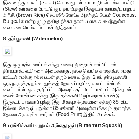
இணைத்து சாலட் (Salad) செய்வதுடன், காய்கறிகள் எல்லாம் ஸ்டூ
(Stew) கறிகளை போட்டு சூப் தயாரித்து இத்துடன் காய்கறி, பழுப்பு
அரிசி (Brown Rice) லெபனீஸ் ரொட்டி அதற்குப் பெயர் Couscous,
Bulgcul போன்ற முழு தவிடு நீக்கா தானியமாக அமைந்துள்ள
வைகளையெல்லாம் பயன்படுத்தலாம்.
8. தர்ப்பூசணி (Watermelon)
இது ஒரு நல்ல ஊட்டச் சத்து உணவு, நிறையச் சாப்பிட்டால்,
திரவமாகி, வயிற்றை அடைக்காது; நல்ல வெயில் காலத்தில் நமது
நாட்டில் நமக்கு நல்ல பயன் தரும் உணவு இது. 2 கப் தர்ப் பூசணி,
ஒரு நாளுக்கு நம் உடலுக்குத் தேவைப்படும் ஏ வைட்டமின், சி
வைட்டமின், ஒரு குறிப்பிட்ட அளவுக் குப் பொட்டாசியம், அத்துடன்
லைக் கோன்டீன் சத்து (இது தக்காளியிலும் ஏராளம் உண்டு -
இருதயப் பாதுகாப் புக்கு இது மிகவும் அம்சமான சத்து) 85, உப்பு
இல்லா, கொழுப்பு இல்லா 85 கலோரி அளவுள்ள மிகவும் குறைந்த
தேவை அளவுள்ள கார்பன் (Food Print) இதில் அடக்கம்.
9. பரங்கிக்காய் வறுவல் அல்லது சூப் (Butternut Squash)