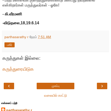
- மற்ற உணவைக் குறைத்துக்கொண்டு உண்பது தவறில்லை
என்கிறார்கள் மருத்துவர்கள் - ஓகே!
- கி.வீரமணி
-விடுதலை,18,19.6.14
parthasarathy r
நேரம்
7:51 AM
பகிர்
கருத்துகள் இல்லை:
கருத்துரையிடுக
‹
›
முகப்பு
வலையில் காட்டு
என்னைப் பற்றி
parthasarathy r