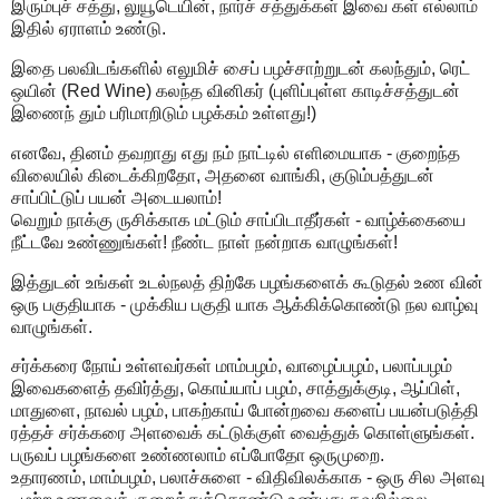
இரும்புச் சத்து, லுயூடெயின், நார்ச் சத்துக்கள் இவை கள் எல்லாம்
இதில் ஏராளம் உண்டு.
இதை பலவிடங்களில் எலுமிச் சைப் பழச்சாற்றுடன் கலந்தும், ரெட்
ஒயின் (Red Wine) கலந்த வினிகர் (புளிப்புள்ள காடிச்சத்துடன்
இணைந் தும் பரிமாறிடும் பழக்கம் உள்ளது!)
எனவே, தினம் தவறாது எது நம் நாட்டில் எளிமையாக - குறைந்த
விலையில் கிடைக்கிறதோ, அதனை வாங்கி, குடும்பத்துடன்
சாப்பிட்டுப் பயன் அடையலாம்!
வெறும் நாக்கு ருசிக்காக மட்டும் சாப்பிடாதீர்கள் - வாழ்க்கையை
நீட்டவே உண்ணுங்கள்! நீண்ட நாள் நன்றாக வாழுங்கள்!
இத்துடன் உங்கள் உடல்நலத் திற்கே பழங்களைக் கூடுதல் உண வின்
ஒரு பகுதியாக - முக்கிய பகுதி யாக ஆக்கிக்கொண்டு நல வாழ்வு
வாழுங்கள்.
சர்க்கரை நோய் உள்ளவர்கள் மாம்பழம், வாழைப்பழம், பலாப்பழம்
இவைகளைத் தவிர்த்து, கொய்யாப் பழம், சாத்துக்குடி, ஆப்பிள்,
மாதுளை, நாவல் பழம், பாகற்காய் போன்றவை களைப் பயன்படுத்தி
ரத்தச் சர்க்கரை அளவைக் கட்டுக்குள் வைத்துக் கொள்ளுங்கள்.
பருவப் பழங்களை உண்ணலாம் எப்போதோ ஒருமுறை.
உதாரணம், மாம்பழம், பலாச்சுளை - விதிவிலக்காக - ஒரு சில அளவு