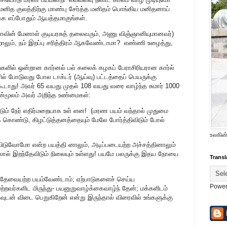
னித குலத்திற்கு மாண்பு சேர்த்த மனிதம் பொங்கிய மனிதனாய்
க எப்போதும் ஆயத்தமாகுங்கள்.
ியாவின் மேனாள் குடியரசுத் தலைவரும், அணு விஞ்ஞானியுமானவர்)
றாலும், நம் இறப்பு சரித்திரம் ஆகவேண்டாமா? எண்ணி உழைத்து,
களில் ஒன்றான கார்னல் பல் கலைக் கழகப் பேராசிரியரான கார்ல்
 ஊரில் போடுவது போல டாக்டர் (ஆய்வு) பட்டத்தைப் பெயருக்கு
ூடாது! அவர் 65 வயது முதல் 108 வயது வரை வாழ்ந்த சுமார் 1000
தன்மூலம் அவர் அறிந்த உண்மைகள்:
ும் நேர் எதிர்மறையாக உள் ளன! (மரண பயம் வந்தால் முதுமை
ுக் கொண்டு, கிழட்டுத்தனத்தையும் மேலே போர்த்திவிடும் போல்
உலகின்
ுவிடுவோமோ என்ற பயத்தி னாலும், அடிப்படையற்ற அச்சத்தினாலும்
தலால் இறந்தேவிடும் நிலையும் உள்ளது! பயமே பலருக்கு இதய நோயை
Transl
தேவையற்ற பயம்வேண்டாம்; ஏற்பாடுகளைச் செய்ய
Power
்றவர்களிட மிருந்து- பயனுறுவாழ்க்கைவாழ்ந் தேன்; மக்களிடம்
வுடன் விடை பெறுகிறேன் என்று இருந்தால் விரைவில் உங்களுக்கு