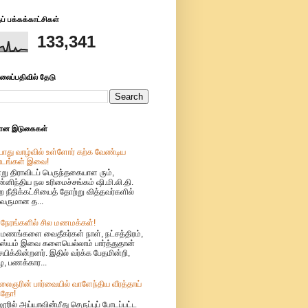
் பக்கக்காட்சிகள்
133,341
லைப்பதிவில் தேடு
மான இடுகைகள்
ொது வாழ்வில் உள்ளோர் கற்க வேண்டிய
ாடங்கள் இவை!
று திராவிடப் பெருந்தகையாள ரும்,
்னிந்திய நல உரிமைச்சங்கம் ஷி.மி.லி.தி.
ற நீதிக்கட்சியைத் தோற்று வித்தவர்களில்
வருமான த...
 நேரங்களில் சில மணமக்கள்!
ுமணங்களை வைதீகர்கள் நாள், நட்சத்திரம்,
்யம் இவை களையெல்லாம் பார்த்துதான்
்சயிக்கின்றனர். இதில் வர்க்க பேதமின்றி,
, பணக்கார...
லைஞரின் பார்வையில் வாளேந்திய வீரத்தாய்
தோ!
ூரில் அய்யாவின்மீது செருப்புப் போடப்பட்ட