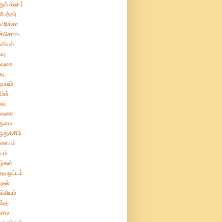
துல் கலாம்
பேத்கர்
ரிக்கா
க்கொடை
வியல்
வு
வுரை
பு
ுபவம்
பிள்
வு
்வுரை
ுமை
துக்கீடு
ையம்
யம்
்கள்
்த ஓட்டம்
குல்
்கியம்
்கு
மை