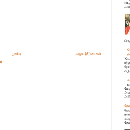
இடத
கால
பிற
க
த
முகப்பு
பழைய இடுகைகள்
‘கொ
m)
ரத்
நோய
கரு
க
ப
போற
அண்
அறி
தோழ
நேற
மான
கம்
தோழ