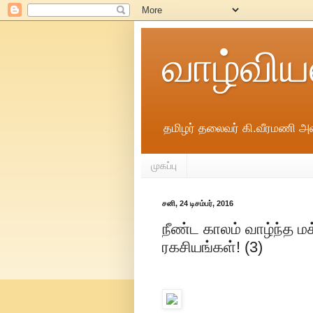
வாழ்விய
தமிழர் தலைவர் கி.வீரமணி அவ
முகப்பு
சனி, 24 டிசம்பர், 2016
நீண்ட காலம் வாழ்ந்த ம
ரகசியங்கள்! (3)