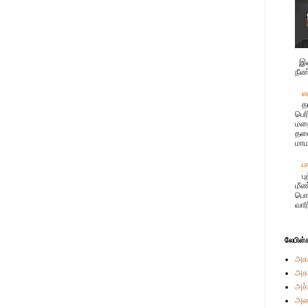
இச
நீண
எ
த
பெர
மற
தலை
மாம
ப
ப
மீண
பொர
வார
லேபிள்
அக
அக
அச்
அண