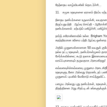
நேற்றைய வாழ்வியலின் தொடர்ச்சி...
11. சமூக உறவுகளை ஏராளம் நிரம்ப ஏற்ப
நிறைய நண்பர்களை உருவாக்கி, வயதான 
றிருப்பதுபற்றி ஆய்வு செய்தி - ஆரோக்
நண்பர்களால் ஏற்படும் மகிழ்ச்சி; மகிழ்
நார்த் கரோலினாவில் உள்ள Brigham You
சுதந்திரமான உரிமை பற்றி ஆய்வு ஒன்றை
அதில் முதுமைக்காளான 50 வயதுக் கும
நல்ல நட்பு உறவுகள், நண்பர்கள்மூலம் தா
சேர்க்கவில்லை; கூடு தலாக இளமையையும்
வாய்ப்புகளையும் தருவதாக அமைகிறது!
எவ்வளவுக்கெவ்வளவு முதுமை அடைகிறீ
உறவுகளுடனோ அல்லது தொண்டறப் பணிகள
முதுமைப் புயலில் வேரோடு சாய்ந்துவிட்ட
பழைய அல்லது புது நண்பர்கள், உறவுகள்,
திறத்தினை அது சிறப்புடன் உங்களுக்குக்
12. சாவை எண்ணிக் கலங்காதீர்! மகிழ்