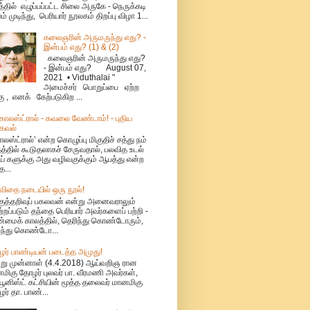
்தில் எழுப்பப்பட்ட சிலை அருகே - நெருக்கடி
ம் முடிந்து, பெரியார் நூலகம் திறப்பு விழா 1...
கலைஞரின் அருமருந்து எது? -
இன்பம் எது? (1) & (2)
கலைஞரின் அருமருந்து எது?
- இன்பம் எது? August 07,
2021 • Viduthalai "
அமைச்சர் பொறுப்பை ஏற்ற
கு , எனக் கேற்படுகிற ...
ொலஸ்ட்ரால் - கவலை வேண்டாம்! - புதிய
கவல்
லஸ்ட்ரால்’ என்ற கொழுப்பு மிகுதிச் சத்து நம்
தத்தில் கூடுதலாகச் சேருவதால், பலவித உடல்
் களுக்கு அது வழிவகுக்கும் ஆபத்து என்ற
த...
விதை நடையில் ஒரு நூல்!
குத்தறிவுப் பகலவன் என்று அனைவராலும்
்றப்படும் தந்தை பெரியார் அவர்களைப் பற்றி -
மைக் காலத்தில், தெரிந்து கொண்டோரும்,
ந்து கொண்டோ...
ர் பாண்டியன் படைத்த அமுது!
்று முன்னாள் (4.4.2018) ஆய்வறிஞ ரான
மிகு தோழர் புலவர் பா. வீரமணி அவர்கள்,
யூனிஸ்ட் கட்சியின் மூத்த தலைவர் மானமிகு
ர் தா. பாண்...