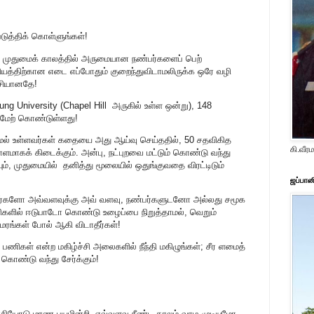
டுத்திக் கொள்ளுங்கள்!
முதுமைக் காலத்தில் அருமையான நண்பர்களைப் பெற்
கியத்திற்கான எடை எப்போதும் குறைந்துவிடாமலிருக்க ஒரே வழி
ச்சியானதே!
ng University (Chapel Hill அருகில் உள்ள ஒன்று), 148
 மேற் கொண்டுள்ளது!
ேல் உள்ளவர்கள் கதையை அது ஆய்வு செய்ததில், 50 சதவிகித
கி.வீ
ராளமாகக் கிடைக்கும். அன்பு, நட்புறவை மட்டும் கொண்டு வந்து
, முதுமையில் தனித்து மூலையில் ஒதுங்குவதை விரட்டிடும்
ஜப்பான
ர்களோ அவ்வளவுக்கு அவ் வளவு, நண்பர்களுடனோ அல்லது சமூக
ில் ஈடுபாடோ கொண்டு உழைப்பை நிறுத்தாமல், வெறும்
 மரங்கள் போல் ஆகி விடாதீர்கள்!
 பணிகள் என்ற மகிழ்ச்சி அலைகளில் நீந்தி மகிழுங்கள்; சீர ளமைத்
 கொண்டு வந்து சேர்க்கும்!
ச்சியோடு மரண பயமின்றி எவ்வளவு நீண்ட காலம் வாழ முடியுமோ