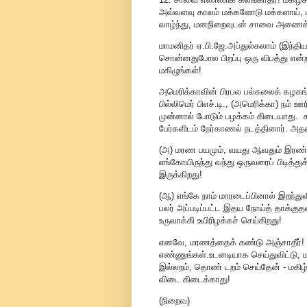
அவ்வளவு காலம் மக்களோடு மக்களாய், ம
வாழ்ந்து, மனநிறைவுடன் சாவை அணைக்
மாமனிதர் ஏ.பி.ஜே.அப்துல்கலாம் (இந்த
சொன்னதுபோல பிறப்பு ஒரு விபத்து என்
மகிழுங்கள்!
அமெரிக்காவின் பிரபல பல்கலைக் கழகங்
பில்லிமெர் பிஎச்.டி., (அமெரிக்கா) நம்
முன்னால் போடும் பழக்கம் கிடையாது. க
பேர்களிடம் நேர்காணல் நடத்தினார். அ
(அ) மரண பயமும், வயது ஆவதும் இரண்ட
எங்கோயிருந்து வந்து ஒருவரைப் பிடித்த
இருக்கிறது!
(ஆ) எங்கே நாம் மாரடைப்பினால் இறந்த
பலர் அப்படிப்பட்ட இதய நோய்த் தாக்கு
உருவாக்கி உயிரிழக்கச் செய்கிறது!
எனவே, மரணத்தைக் கண்டு அஞ்சாதீர்! 
எண்ணுங்கள்.உடனடியாக செய்துவிட்டு, மற
இல்லறம், தொண் டறம் செய்தேன் - மகிழ்
விடை கிடைக்காது!
(நிறைவ)