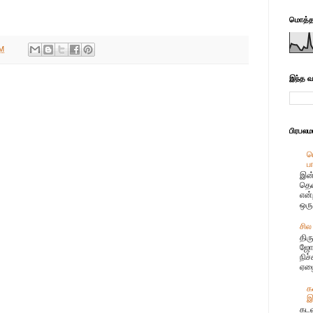
மொத்தப
AM
இந்த வ
பிரபல
ப
ப
இன்
தென
என்
ஒரு
சில
திர
ஜோஸ
நிச
ஏழை
க
இ
கடல