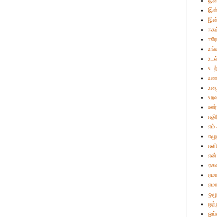
இள
இன்
இன்
ஈகம
ஈர
உங்
உடல
உட
உண
உழை
உறவ
ஊர்
எதி
எம்
எழு
எள
என்
ஏக
ஏமா
ஏமா
ஒழு
ஒற்
ஓய்