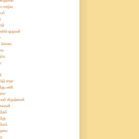
ைஞர்கள்
ப வாழ்வு
பம்
்
ோடு
களில் ஒருவன்
்
ற் கொடை
வு
ப்பு
ு
ரி
 ஆர் ராதா
த்து பணி
ிமை
 எஸ் கிருஷ்ணன்
லைவன்
ற்றம்
ற்று
க்கம்
றுமை
வு