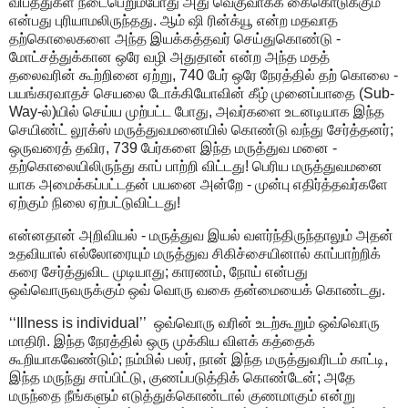
விபத்துகள் நடைபெறும்போது அது வெகுவாகக் கைகொடுக்கும்
என்பது புரியாமலிருந்தது. ஆம் ஷி ரின்க்யூ என்ற மதவாத
தற்கொலைகளை அந்த இயக்கத்தவர் செய்துகொண்டு -
மோட்சத்துக்கான ஒரே வழி அதுதான் என்ற அந்த மதத்
தலைவரின் கூற்றினை ஏற்று, 740 பேர் ஒரே நேரத்தில் தற் கொலை -
பயங்கரவாதச் செயலை டோக்கியோவின் கீழ் முனைப்பாதை (Sub-
Way-ல்)யில் செய்ய முற்பட்ட போது, அவர்களை உடனடியாக இந்த
செயிண்ட் லூக்ஸ் மருத்துவமனையில் கொண்டு வந்து சேர்த்தனர்;
ஒருவரைத் தவிர, 739 பேர்களை இந்த மருத்துவ மனை -
தற்கொலையிலிருந்து காப் பாற்றி விட்டது! பெரிய மருத்துவமனை
யாக அமைக்கப்பட்டதன் பயனை அன்றே - முன்பு எதிர்த்தவர்களே
ஏற்கும் நிலை ஏற்பட்டுவிட்டது!
என்னதான் அறிவியல் - மருத்துவ இயல் வளர்ந்திருந்தாலும் அதன்
உதவியால் எல்லோரையும் மருத்துவ சிகிச்சையினால் காப்பாற்றிக்
கரை சேர்த்துவிட முடியாது; காரணம், நோய் என்பது
ஒவ்வொருவருக்கும் ஒவ் வொரு வகை தன்மையைக் கொண்டது.
‘‘Illness is individual’’ ஒவ்வொரு வரின் உடற்கூறும் ஒவ்வொரு
மாதிரி. இந்த நேரத்தில் ஒரு முக்கிய விளக் கத்தைக்
கூறியாகவேண்டும்; நம்மில் பலர், நான் இந்த மருத்துவரிடம் காட்டி,
இந்த மருந்து சாப்பிட்டு, குணப்படுத்திக் கொண்டேன்; அதே
மருந்தை நீங்களும் எடுத்துக்கொண்டால் குணமாகும் என்று