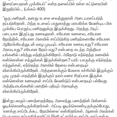
இரைப்பைதான் முக்கியம்" என்ற தலைப்பில் உள்ள கட்டுரையின்
இறுதியில்... (பக்கம் 400)
"ஒரு மனிதன், தனது உடலை வைத்துதான் அடையாளப்படுத்
தப்படுகிறான். அந்த உடலைப் பாதுகாத்து பராமரிக்க வேண்டிய மிக
முக்கிய பொறுப்பு மனிதனுக்கு இருக்கிறது. அதற்கு அடிப்
படையாக இருப்பது உணவுதான். சரியான உணவை, சரியான
நேரத்தில், சரியான அளவில் சாப்பிடுகிற மனிதர்களாலே சரியான
ஆரோக்கியத்துடன் வாழ முடியும். சரியான உணவு எது? சரியான
அளவு எது? சரியான நேரம் எது? என்பதை கடந்த அத்தியா
யங்களில் பார்த்து வந்திருக்கிறோம். அதோடு எந்தெந்த உணவில்
என்னென்ன சத்துக்கள் இருக்கின்றன? யார்- யாருக்கு எந்தெந்த
சத்துக்கள், எந்தெந்த அளவில் தேவை என்பதையும்
விளக்கியிருக்கிறேன். அத்தனைக்கும் மேலாக உச்சியில் இருக்கும்
முடி முதல் பாதத்தில் இருக்கும் நகம் வரை சிறப்பாக இருக்க
என்னென்ன உணவுகள் சாப்பிடவேண்டும் என்பதையும் பல்வேறு
அத்தியாயங்களில் மனதில் பதியும் அளவுக்கு
விளக்கியிருக்கிறேன்.
இன்று பலரும் பணத்தைத்தேடி அலைந்து பணத்தின் பின்னால்
ஓடிக்கொண்டிருக்கிறார்கள். அப்படி ஓடிக்கொண்டிருக்கும்போது,
'எனக்கு சாப்பிடக்கூட நேரமில்லை' என்கிறார்கள். ஆனால் அவர்கள்
பெருமளவு சம்பாதித்துவிட்டு இனி உட்கார்ந்து சாப்பிடலாம் என்று