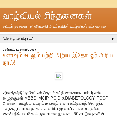
வாழ்வியல் சிந்தனைகள்
தமிழர் தலைவர் கி.வீரமணி அவர்களின் வாழ்வியல் கட்டுரைகள்
▼
செவ்வாய், 31 ஜனவரி, 2017
உணவும் உடலும் பற்றி அறிய இதோ ஓர் அரிய
நூல்!
'தினத்தந்தி' நாளேட்டில் தொடர் கட்டுரைகளாக டாக்டர் எஸ்.
அமுதகுமார் MBBS, MCIP, PG Dip.DIABETOLOGY, FCGP
அவர்கள் எழுதிய 'உடலும் உணவும்' என்ற கட்டுரைத் தொகுப்பு
பலருக்கும் பயன் தரத்தக்க எளிய முறையில், நல வாழ்வின்
கையேடுபோல மிக அருமையான நூலாக - 60 கட்டுரைகளின்