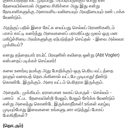
குணப்படுத்தி விட முடியாது. அப்படியிருக்கும் போது ஏன்
தேவையில்லாமல் அறுவை சிகிச்சை அது இது என்று
நோயாளிகளுக்கு அனாவசிய வலியையும் அவதியையும் உண் டாக்க
வேண்டும்.
அதற்குப் பதில் இசை கேட்க வைப்பது செல்லப் பிராணிகளிடம்
பாசம் காட்டி வளர்த்து அவைகளைப் பராமரிப்பது மூலம் ஒரு மன
மகிழ்ச்சியை அவர்களுக்கு ஏற்படுத்தச் செய்தல் - இவை அல்லவா
முக்கியம்?
எனது தந்தையார் ராபர்ட் பிரவுனிஸ் கவிதை ஒன்று (Abt Vogler)
என்பதைப் படிக்கச் செய்வார்!
கலை உணர்வு நமக்கு அது போதிக்கும் ஒரு பெரிய வட்டத்தை
நாளும் வரையத் தொடங்கினால் வட்டமே முடியாது! நீண்டு
கொண்டே இருக்கும். அரை வட்டம் பெரிதாக இருக்கும்.
அதைவிட முக்கியம். ஏராளமான உலகப் பொருள் - செல்வம் -
பணம் உட்பட தேவையின்றி மேலும், மேலும் சேர்க்க வேண்டும்
என்று அலைந்து கொண்டே இருக்காதீர்கள்! உங்கள் வாழ்வு
முடியும்போது இவைகளை உங்களுடனா எடுத்துப் போகப்
போகிறீர்கள்?
(தொடரும்)