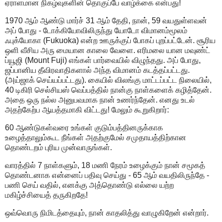
ஏராளமான நிகழ்வுகளின் தொகுப்பே வாழ்க்கை என்பது!
1970 ஆம் ஆண்டு மார்ச் 31 ஆம் தேதி, நான், 59 வயதுள்ளவன்
அப் போது - டோக்கியோவிலிருந்து யோடோ விமானம்மூலம்
ஃபுக்யோகா (Fukuoka) என்ற ஊருக்குப் போகப் புறப்பட்டேன். சூரிய
ஒளி வீசிய அரு மையான காலை வேளை. எரிமலை யான மவுண்ட்
ப்யூஜி (Mount Fuji) எங்கள் பார்வையில் விழுந்தது. அப் போது,
ஜப்பானிய தீவிரவாதிகளால் அந்த விமானம் கடத்தப்பட்டது.
(அய்ஜாக் செய்யப்பட்டது). கையில் விலங்கு மாட்டப்பட்ட நிலையில்,
40 டிகிரி செல்சியஸ் வெப்பத்தில் நான்கு நாள்களைக் கழித்தேன்.
அதை ஒரு நல்ல அனுபவமாக நான் உணர்ந்தேன். எனது உடல்
அதற்கேற்ப ஆயத்தமாகி விட்டது! மேலும் கூறுகிறார்:
60 ஆண்டுகள்வரை உங்கள் குடும்பத்தினருக்காக
உழைத்தாலும்கூட நீங்கள் அதற்குமேல் சமுதாயத்திற்கான
தொண்டறம் புரிய முன்வாருங்கள்.
வாரத்தில் 7 நாள்களும், 18 மணி நேரம் உழைக்கும் நான் சமூகத்
தொண்டனாக என்னைப் பதிவு செய்து - 65 ஆம் வயதிலிருந்தே -
பணி செய் வதில், எனக்கு அத்தொண்டு எல்லை யற்ற
மகிழ்ச்சியைத் தருகிறதே!
ஒவ்வொரு நிமிடத்தையும், நான் காதலித்து வாழுகிறேன் என்றார்.