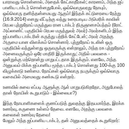
யாராவது சொன்னால், அதைக் கேட்காதீர்கள்; காரணம், அந்த ஜப்
பானிய டாக்டர் சொன்னதுபோல், ஒவ்வொருவரது நோயும்,
ஒவ்வொரு தனித்தன்மையது ஆகும்! இந்தக் கட்டுரையை நேற்று
(16.9.2014) எனது வீட்டிற்கு வந்து உரையாடிய அமெரிக் காவின்
பிரபல புற்றுநோய் மருத்துவ ரான டாக்டர் திருஞானசம்பந்தம் (ரோட்
அய்லாண்ட் பகுதியில் பிரபல மருத்துவர் அவர்) அவர்களிடம் இந்த
ஜப்பானிய டாக்டரின் கருத்து பற்றிக் கேட்டேன்; அவர் அதற்கு
அருமை யான விளக்கம் சொன்னார். புற்றுநோய் உடலின் ஒரு
பகுதியில் வந்துள்ளது ஒருவருக்கு என்றாலும், அந்த ரக புற்றுநோய்
அனைவருக்கும் ஒரே மாதிரி இருக்காது; அதில் பலவகை -
ஒன்றுக்கு மற்றொன்று மாறுபட்டதாக இருக்கும். எனவே, அந்த
அனுபவம் மிக்க ஜப்பானிய மூத்த டாக்டர் சொன்னது 100-க்கு 100
விழுக்காடு உண்மை. நோய்கள் ஒவ்வொரு நபருக்கும் ஒவ்வொரு
வகையில் அமைவது கண்கூடு என்றார்.
உணவில் சுவை எப்படி ஆளுக்கு ஆள் மாறுபடுகிறதோ, அதுபோலத்
தான் நோயின் கூறுபாடும் - இல்லையா?)
இந்த நோயாளிகளைக் குணப்படுத் துவதற்கு இதயமார்ந்த, இரக்க
உணர்வு, கருணை உள்ளம் தேவை. எனவே, அதற்கு பலவகை
கலைகள் உணர்வு தேவை!
மேலும் அந்த ஜப்பானிய டாக்டர், தன் அனுபவத்தைக் கூறுகிறார்: