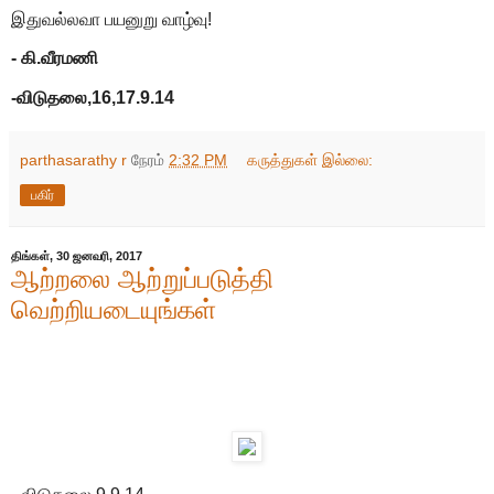
இதுவல்லவா பயனுறு வாழ்வு!
- கி.வீரமணி
-விடுதலை,16,17.9.14
parthasarathy r
நேரம்
2:32 PM
கருத்துகள் இல்லை:
பகிர்
திங்கள், 30 ஜனவரி, 2017
ஆற்றலை ஆற்றுப்படுத்தி
வெற்றியடையுங்கள்