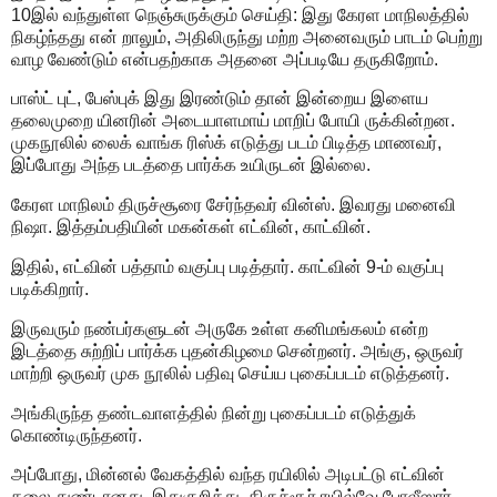
10இல் வந்துள்ள நெஞ்சுருக்கும் செய்தி: இது கேரள மாநிலத்தில்
நிகழ்ந்தது என் றாலும், அதிலிருந்து மற்ற அனைவரும் பாடம் பெற்று
வாழ வேண்டும் என்பதற்காக அதனை அப்படியே தருகிறோம்.
பாஸ்ட் புட், பேஸ்புக் இது இரண்டும் தான் இன்றைய இளைய
தலைமுறை யினரின் அடையாளமாய் மாறிப் போயி ருக்கின்றன.
முகநூலில் லைக் வாங்க ரிஸ்க் எடுத்து படம் பிடித்த மாணவர்,
இப்போது அந்த படத்தை பார்க்க உயிருடன் இல்லை.
கேரள மாநிலம் திருச்சூரை சேர்ந்தவர் வின்ஸ். இவரது மனைவி
நிஷா. இத்தம்பதியின் மகன்கள் எட்வின், காட்வின்.
இதில், எட்வின் பத்தாம் வகுப்பு படித்தார். காட்வின் 9-ம் வகுப்பு
படிக்கிறார்.
இருவரும் நண்பர்களுடன் அருகே உள்ள கனிமங்கலம் என்ற
இடத்தை சுற்றிப் பார்க்க புதன்கிழமை சென்றனர். அங்கு, ஒருவர்
மாற்றி ஒருவர் முக நூலில் பதிவு செய்ய புகைப்படம் எடுத்தனர்.
அங்கிருந்த தண்டவாளத்தில் நின்று புகைப்படம் எடுத்துக்
கொண்டிருந்தனர்.
அப்போது, மின்னல் வேகத்தில் வந்த ரயிலில் அடிபட்டு எட்வின்
தலை துண்டானது. இதுகுறித்து, திருச்சூர் ரயில்வே போலீஸார்