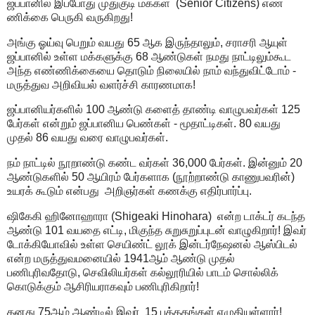
ஜப்பானில் இப்போது முதுகுடி மக்கள் (Senior Citizens) எண்
ணிக்கை பெருகி வருகிறது!
அங்கு ஓய்வு பெறும் வயது 65 ஆக இருந்தாலும், சராசரி ஆயுள்
ஜப்பானில் உள்ள மக்களுக்கு 68 ஆண்டுகள் நமது நாட்டிலும்கூட
அந்த எண்ணிக்கையை தொடும் நிலையில் நாம் வந்துவிட்டோம் -
மருத்துவ அறிவியல் வளர்ச்சி காரணமாக!
ஜப்பானியர்களில் 100 ஆண்டு களைத் தாண்டி வாழுபவர்கள் 125
பேர்கள் என்றும் ஜப்பானிய பெண்கள் - மூதாட்டிகள். 80 வயது
முதல் 86 வயது வரை வாழுபவர்கள்.
நம் நாட்டில் நூறாண்டு கண்ட வர்கள் 36,000 பேர்கள். இன்னும் 20
ஆண்டுகளில் 50 ஆயிரம் பேர்களாக (நூற்றாண்டு காணுபவரின்)
உயரக் கூடும் என்பது அறிஞர்கள் கணக்கு எதிர்பார்ப்பு.
ஷிகேகி ஹினோஹாரா (Shigeaki Hinohara) என்ற டாக்டர் கடந்த
ஆண்டு 101 வயதை எட்டி, மிகுந்த சுறுசுறுப்புடன் வாழுகிறார்! இவர்
டோக்கியோவில் உள்ள செயிண்ட் லூக் இன்டர்நேஷனல் ஆஸ்பிடல்
என்ற மருத்துவமனையில் 1941ஆம் ஆண்டு முதல்
பணிபுரிவதோடு, செவிலியர்கள் கல்லூரியில் பாடம் சொல்லிக்
கொடுக்கும் ஆசிரியராகவும் பணிபுரிகிறார்!
தனது 75ஆம் ஆண்டில் இவர் 15 புத்தகங்கள் எழுதியுள்ளார்!