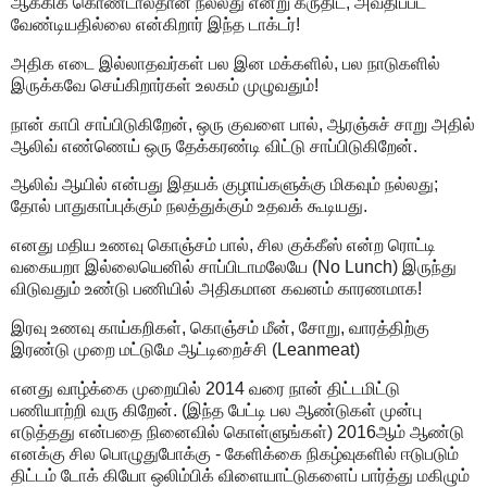
ஆக்கிக் கொண்டால்தான் நல்லது என்று கருதிட, அவதிப்பட
வேண்டியதில்லை என்கிறார் இந்த டாக்டர்!
அதிக எடை இல்லாதவர்கள் பல இன மக்களில், பல நாடுகளில்
இருக்கவே செய்கிறார்கள் உலகம் முழுவதும்!
நான் காபி சாப்பிடுகிறேன், ஒரு குவளை பால், ஆரஞ்சுச் சாறு அதில்
ஆலிவ் எண்ணெய் ஒரு தேக்கரண்டி விட்டு சாப்பிடுகிறேன்.
ஆலிவ் ஆயில் என்பது இதயக் குழாய்களுக்கு மிகவும் நல்லது;
தோல் பாதுகாப்புக்கும் நலத்துக்கும் உதவக் கூடியது.
எனது மதிய உணவு கொஞ்சம் பால், சில குக்கீஸ் என்ற ரொட்டி
வகையறா இல்லையெனில் சாப்பிடாமலேயே (No Lunch) இருந்து
விடுவதும் உண்டு பணியில் அதிகமான கவனம் காரணமாக!
இரவு உணவு காய்கறிகள், கொஞ்சம் மீன், சோறு, வாரத்திற்கு
இரண்டு முறை மட்டுமே ஆட்டிறைச்சி (Leanmeat)
எனது வாழ்க்கை முறையில் 2014 வரை நான் திட்டமிட்டு
பணியாற்றி வரு கிறேன். (இந்த பேட்டி பல ஆண்டுகள் முன்பு
எடுத்தது என்பதை நினைவில் கொள்ளுங்கள்) 2016ஆம் ஆண்டு
எனக்கு சில பொழுதுபோக்கு - கேளிக்கை நிகழ்வுகளில் ஈடுபடும்
திட்டம் டோக் கியோ ஒலிம்பிக் விளையாட்டுகளைப் பார்த்து மகிழும்