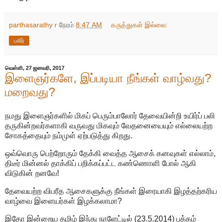
parthasarathy r
நேரம்
8:47 AM
கருத்துகள் இல்லை:
பகிர்
வெள்ளி, 27 ஜனவரி, 2017
இளைஞர்களே, இப்படியா நீங்கள் வாழ்வது?
மறைவது?
நமது இளைஞர்களில் மிகப் பெரும்பாலோர் தேவையின்றி உயிர்ப் பலி
தருகின்றவர்களாகி வருவது மிகவும் வேதனையையும் எல்லையற்ற
சோகத்தையும் நம்முள் ஏற்படுத்து கிறது.
ஒவ்வொரு பெற்றோரும் தேக்கி வைத்த ஆசைக் கனவுகள் எல்லாம்,
திடீர் மின்னல் தாக்கிப் பறிக்கப்பட்ட கண்ணொளி போல் ஆகி
விடுகின் றனவே!
தேவையற்ற விபரீத ஆசைகளுக்கு நீங்கள் இரையாகி இழத்தற்கரிய
வாழ்வை இளையர்கள் இழக்கலாமா?
இதோ இன்றைய தமிழ் இந்து நாளேட்டில் (23.5.2014) பக்கம்