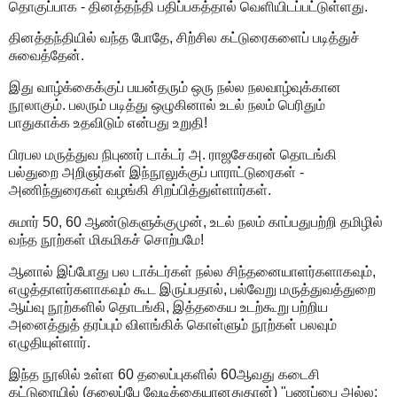
தொகுப்பாக - தினத்தந்தி பதிப்பகத்தால் வெளியிடப்பட்டுள்ளது.
தினத்தந்தியில் வந்த போதே, சிற்சில கட்டுரைகளைப் படித்துச்
சுவைத்தேன்.
இது வாழ்க்கைக்குப் பயன்தரும் ஒரு நல்ல நலவாழ்வுக்கான
நூலாகும். பலரும் படித்து ஒழுகினால் உடல் நலம் பெரிதும்
பாதுகாக்க உதவிடும் என்பது உறுதி!
பிரபல மருத்துவ நிபுணர் டாக்டர் அ. ராஜசேகரன் தொடங்கி
பல்துறை அறிஞர்கள் இந்நூலுக்குப் பாராட்டுரைகள் -
அணிந்துரைகள் வழங்கி சிறப்பித்துள்ளார்கள்.
சுமார் 50, 60 ஆண்டுகளுக்குமுன், உடல் நலம் காப்பதுபற்றி தமிழில்
வந்த நூற்கள் மிகமிகச் சொற்பமே!
ஆனால் இப்போது பல டாக்டர்கள் நல்ல சிந்தனையாளர்களாகவும்,
எழுத்தாளர்களாகவும் கூட இருப்பதால், பல்வேறு மருத்துவத்துறை
ஆய்வு நூற்களில் தொடங்கி, இத்தகைய உடற்கூறு பற்றிய
அனைத்துத் தரப்பும் விளங்கிக் கொள்ளும் நூற்கள் பலவும்
எழுதியுள்ளார்.
இந்த நூலில் உள்ள 60 தலைப்புகளில் 60ஆவது கடைசி
கட்டுரையில் (தலைப்பே வேடிக்கையானதுதான்) "பணப்பை அல்ல;