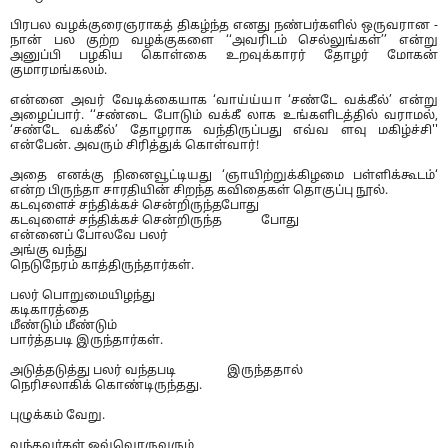
பிரபல வழக்குரைஞராகத் திகழ்ந்த எனது நண்பர்களில் ஒருவரான -
நான் பல குற்ற வழக்குகளை ‘‘அவரிடம் செல்லுங்கள்’’ என்று
அனுப்பி பழகிய கொள்கை உறவுக்காரர் தோழர் மோகன்
குமாரமங்கலம்.
என்னை அவர் வேடிக்கையாக ‘வாய்ய்யா ‘சண்டே வக்கீல்’ என்று
அழைப்பார். ‘‘சண்டை போடும் வக்கீ லாக உங்களிடத்தில் வராமல்,
‘சண்டே வக்கீல்’ தோழராக வந்திருப்பது எவ்வ ளவு மகிழ்ச்சி''
என்பேன். அவரும் சிரித்துக் கொள்வார்!
அதை எனக்கு நினைவூட்டியது ‘ஞாயிற்றுக்கிழமை பள்ளிக்கூடம்‘
என்ற பிருந்தா சாரதியின் சிறந்த கவிதைகள் தொகுப்பு நூல்.
கடவுளைச் சந்திக்கச் சென்றிருந்தபோது
கடவுளைச் சந்திக்கச் சென்றிருந்த போது
என்னைப் போலவே பலர்
அங்கு வந்து
நெடுநேரம் காத்திருந்தார்கள்.
பலர் பொறுமையிழந்து
கடிகாரத்தை
மீண்டும் மீண்டும்
பார்த்தபடி இருந்தார்கள்.
அடுத்தடுத்து பலர் வந்தபடி இருந்ததால்
நெரிசலாகிக் கொண்டிருந்தது.
புழுக்கம் வேறு.
வந்தவர்கள் ஒவ்வொருவரும்