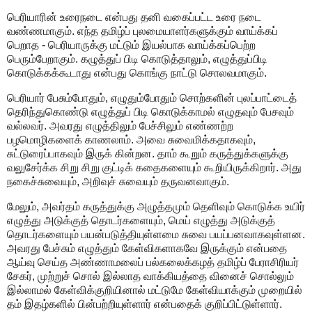
பெரியாரின் உரைநடை என்பது தனி வகைப்பட்ட உரை நடை
வண்ணமாகும். எந்த தமிழ்ப் புலமையாளர்களுக்கும் வாய்க்கப்
பெறாத - பெரியாருக்கு மட்டும் இயல்பாக வாய்க்கப்பெற்ற
பெரும்பேறாகும். கழுத்துப் பிடி கொடுத்தாலும், எழுத்துப்பிடி
கொடுக்கக்கூடாது என்பது கொங்கு நாட்டு சொலவமாகும்.
பெரியார் பேசும்போதும், எழுதும்போதும் சொற்களின் புலப்பாட்டைத்
தெரிந்துகொண்டு எழுத்துப் பிடி கொடுக்காமல் எழுதவும் பேசவும்
வல்லவர். அவரது எழுத்திலும் பேச்சிலும் எண்ணற்ற
பழமொழிகளைக் காணலாம். அவை சுவைமிக்கதாகவும்,
சுட்டுரைப்பாகவும் இருக் கின்றன. தாம் கூறும் கருத்துக்களுக்கு
வலுசேர்க்க சிறு சிறு குட்டிக் கதைகளையும் கூறியிருக்கிறார். அது
நகைச்சுவையும், அறிவுச் சுவையும் தருவனவாகும்.
மேலும், அவர்தம் கருத்துக்கு அழுத்தமும் தெளிவும் கொடுக்க உயிர்
எழுத்து அடுக்குத் தொடர்களையும், மெய் எழுத்து அடுக்குத்
தொடர்களையும் பயன்படுத்தியுள்ளமை சுவை பயப்பனவாகவுள்ளன.
அவரது பேச்சும் எழுத்தும் கேள்விகளாகவே இருக்கும் என்பதை
ஆய்வு செய்த அண்ணாமலைப் பல்கலைக்கழத் தமிழ்ப் பேராசிரியர்
சேகர், முற்றுச் சொல் இல்லாத வாக்கியத்தை வினைச் சொல்லும்
இல்லாமல் கேள்விக்குறியினால் மட்டுமே கேள்வியாக்கும் முறையில்
தம் இதழ்களில் பின்பற்றியுள்ளார் என்பதைக் குறிப்பிட்டுள்ளார்.