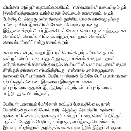
விமர்சன அறிஞர் க.நா.சுப்ரமணியம், "ஈ.வெ.ராவின் நடையிலும் ஓர்
இலக்கியத்தரமான வார்த்தைச் செட்டைக் காணலாம். அவர்
பேச்சிலும், அவரது உள்ளத்தைத் துல்லிய மாகக் காணமுடிந்தது.
ஈ.வெ.ராவின் இலக்கியச் சேவை மிகவும் தரமானது.
இத்தனைக்கும் அவர் இலக்கியச் சேவை செய்ய முன்வந்தததாகச்
சொல்லிக் கொள்ளவில்லை. மற்றவர்கள் தான் சொல்லிக்
கொண்டார்கள்" என்று சொல்கிறார்.
உவமைக் கவிஞர் சுரதா இப்படிச் சொல்கிறார்... "கவிதையால்
ஒன்றும் செய்ய முடியாது. அது ஒரு மயக்கம். உரைநடைதான்
மாற்றங்களைக் கொண்டு வரும். பெரியாரின் உரை நடைதான் சமூக
சீர்திருத் தங்களை ஏற்படுத்தியது, என்னால் மறக்கமுடியாத
தலைவர் பெரியார்தான். பெரியாரால்தான் இங்கே பெரிய மாற்றங்கள்
ஏற்பட்டிருக்கின்றன. இதுவரை இங்குள்ள மக்கள்
நம்புவர்களாகத்தான் இருந்திருக் கிறார்கள். எம்புவர்களாக
மாற்றியது பெரியார்தான்,
பெரியார் யாரையும் மேற்கோள் காட்டிப் பேசுவதில்லை. நான்
சொல்றேன்னுதான் சொல் வார். அதுக்கு அசாத்திய தன்மை,
தன்னம் பிக்கையும், தனக்கு சரி என்று பட்டதை வெளிப்படுத்தும்
பழக்கம் வேணும். பெரியார் என்ற ஒரு வார்த்தை சொன்னால்,
இவரை மட்டும்தான் குறிக்கும். உலக வரலாற்றில் இந்தப் பெருமை