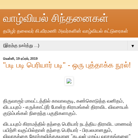
வாழ்வியல் சிந்தனைகள்
தமிழர் தலைவர் கி.வீரமணி அவர்களின் வாழ்வியல் கட்டுரைகள்
▼
வெள்ளி, 19 ஏப்ரல், 2019
"படி படி பெரியார் படி" - ஒரு புத்தாக்க நூல்!
திருவாரூர் மாவட்டத்தில் காவாலகுடி, கண்கொடுத்த வனிதம்,
விடயபுரம் - எருக்காட்டூர் போன்ற கிராமங்கள் திராவிட விவசாயக்
குடும்பங்கள் நிறைந்த பகுதிகளாகும்.
விடயபுரம் கிராமத்தில் தந்தை பெரியார் நடத்திய திராவிட மாணவர்
பயிற்சி வகுப்பில்தான் தந்தை பெரியார் - பிரபலமானதும்,
விவாதத்தை தோற்றுவித்ததுமான "கடவுள் மறுப்பு வாசகங்களை"