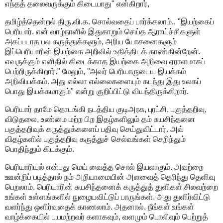
எந்தத் தலைவருக்கும் கிடையாது" என்கிறார்,
தமிழ்த்தென்றல் திரு.வி.க. சொல்வதைப் பார்க்கலாம்.. "இயற்கைப்
பெரியார். என் வாழ்நாளில் இதுகாறும் செய்த ஆராய்ச்சிகளுள்
அகப்படாத பல கருத்துக்களும், அரிய யோசனைகளும்
இப்பெரியாரின் இயற்கை அறிவில் உதித்திடக் காண்கின்றேன்.
எவருக்கும் எளிதில் கிடைக்காத இயற்கை அறிவை ஏராளமாகப்
பெற்றிருக்கிறார்." மேலும், "அவர் பெரியாருடைய இயக்கம்
அறிவியக்கம். அது எல்லா எல்லைகளையும் கடந்து இது உலகப்
பொது இயக்கமாகும்" என்று குறிப்பிட்டு வியந்திருக்கிறார்.
பெரியார் தாமே தொடங்கி நடத்திய குடிஅரசு, புரட்சி, பகுத்தறிவு,
விடுதலை, உண்மை மற்ற பிற இதழ்களிலும் தம் சுயசிந்தனை
பகுத்தறிவுக் கருத்துக்களைப் பதிவு செய்துவிட்டார். அவ்
விதழ்களில் பகுத்தறிவு கருத்துச் செல்வங்கள் செறிந்தும்
பொதிந்தும் கிடக்கும்.
பெரியாரியல் என்பது மெய் வைத்த சொல் இயலாகும். அவற்றை
ஊன்றிப் படித்தால் நம் அறியாமையின் அளவைத் தெரிந்து தெளிவு
பெறலாம். பெரியாரின் சுயசிந்தனைக் கருத்துத் துளிகள் சிலவற்றை
உங்கள் உள்ளங்களில் நுழையவிட்டுப் பாருங்கள். அது துளிர்விட்டு
வளர்ந்து ஒளிர்வதைக் காணலாம். அதனால், நீங்கள் உங்கள்
வாழ்க்கையில் பயமற்றவர் களாகவும், வளமும் பொலிவும் பெற்றுத்