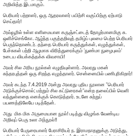
அறிவித்த இடமாகும்.
பெரியார் பற்றாளர், ஒரு ஆதரவாளர் பயிற்சி வகுப்பிற்கு ஏற்பாடு
செய்தார்!
அவ்வூரில் உள்ள எளிமையான கருஞ்சட்டைத் தோழர்மானமிகு சு.
ஒளிச்செங்கோ. ஆழ்ந்த பகுத்தறிவுத் தமிழ்ப் புலமை பெற்ற பெரியார்
பெருந்தொண்டர். தந்தை பெரியார் கருத்துக்கள், எழுத்துக்கள்,
பேச்சுகள் பற்றி ஆழமாக விரித்துரைக்கும் 'நுண்மா நுழைபுலம்'
உடைய வியக்கத்தக்க விவசாயி!
அவர் சில அரிய நூல்கள் எழுதியுள்ளார். அவரது மகன்
சுந்தரபுத்தன் ஒரு சிறந்த எழுத்தாளர். சென்னையில் பணிபுரிகிறார்!
அவர் கடந்த 7.4.2019 அன்று அவரது புதிய நூலான "பெரியார்
அடுக்குச்சொல்; மற்றும் சில கட்டுரைகள்"என்ற தலைப்பில் வெளி
வந்துள்ளதை எனக்குக் கொடுத்தார். உடனே சுற்றுப்
பயணத்திலேயே படித்தேன்.
அது மிக மிக அருமையான நூல்! படித்து விழுங்க வேண்டிய
அறிவுப் பெரு உலா அந்நூல்!!
பெரியார் பேருரையாளர் பேராசிரியர் ந. இராமநாதனுக்கு அடுத்து,