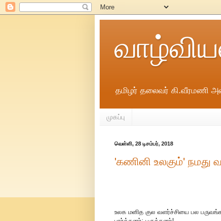
வாழ்விய
தமிழர் தலைவர் கி.வீரமணி அவ
முகப்பு
வெள்ளி, 28 டிசம்பர், 2018
'கணினி உலகும்' நமது வாக
உலக மனித குல வளர்ச்சியை பல பருவங்
பார்த்தனர்; பகுத்தனர்!