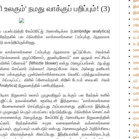
இள
இன்
உலகும்' நமது வாக்குப் பறிப்பும்! (3)
இன்
ஈகம
ஈர
பயன்படுத்தி கேம்பிரிட்ஜ் அனாலிடிக்கா (cambridge analytica)
உங்
 தேர்தலில் பல அமெரிக்க வாக்காளர்களை ட்ரம்புக்கு ஆதரவாக
உடல
ு ஏமாற்றியிருக்கிறது.
உட
உண
பல வாக்காளர்களை ட்ரம்புக்கு ஆதரவாக ஓட்டுப்போட அவர்கள்
உழை
 அவர்களைக் குழப்பினோம், தூண்டினோம்" என ஒருவர் சாட்சியம்
உறவ
விசில் ப்ளோவர்" (Whistle blower) என்று அழைப்பார்கள். ஆபத்து
்சரிக்கை செய்வார் அல்லவா! அதைப்போல அரசு, அல்லது தனியார்
ஊர்
களை மக்களுக்கு முன்னெச்சரிக்கையாக வெளிப் படுத்துபவர்களை
எதி
. அப்படிப்பட்ட விசில் ப்ளோவர்தான் கிறிஸ் டோபர் வையலி. அவர்
எம்
nalytica) நிறுவனத்தில் பணிபுரிந்தவர்.
எழு
எள
ிடிகா நிறுவனம் உலகம் முழுவதிலும் நடக்கும் பல தேர்தல் களில்
என்
ிஜிட்டல் தகவல்களின் உதவியுடன் இத்தகைய "வாக்காளர்களை
ஏக
s) வேலைகளைச் செய்திருப்பது அம்பலமானது. குறிப்பாக இந்தியத்
ம் முழுவதும் பெரும் பரபரப்பை ஏற்படுத்தியது. அமெரிக்க செனட்கள்
ஏமா
ிசாரணைக்கு அழைத்தது. கேம்பிரிட்ஜ் அனாலிடிகா நிறுவனத்தின்
ஏமா
்தார். தேர்தல்களில் சமூக வலைதளங்கள் வக்காளர்களை
ஒழு
ப்பவும், குழப்பவும் பயன்படும் என்பது அனைவருக்கும் அதிர்ச்சியை
ஒற்
ரும் விவாதத்தைக் கிளப்பியது. இந்தியாவின் தகவல்தொடர்புத்
ஓய்