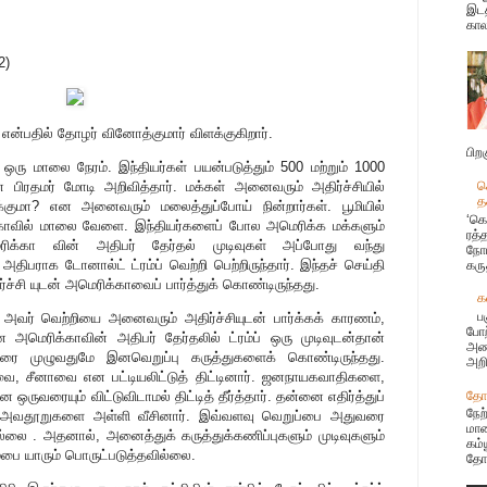
இடத
கால
2)
ம் என்பதில் தோழர் வினோத்குமார் விளக்குகிறார்.
பிற
ஒரு மாலை நேரம். இந்தியர்கள் பயன்படுத்தும் 500 மற்றும் 1000
பிரதமர் மோடி அறிவித்தார். மக்கள் அனைவரும் அதிர்ச்சியில்
க
த
க்குமா? என அனைவரும் மலைத்துப்போய் நின்றார்கள். பூமியில்
‘கொ
ிக்காவில் மாலை வேளை. இந்தியர்களைப் போல அமெரிக்க மக்களும்
ரத்
அமெரிக்கா வின் அதிபர் தேர்தல் முடிவுகள் அப்போது வந்து
நோய
ிபராக டோனால்ட் ட்ரம்ப் வெற்றி பெற்றிருந்தார். இந்தச் செய்தி
கரு
ச்சி யுடன் அமெரிக்காவைப் பார்த்துக் கொண்டிருந்தது.
க
ப
ு. அவர் வெற்றியை அனைவரும் அதிர்ச்சியுடன் பார்க்கக் காரணம்,
போற
ெரிக்காவின் அதிபர் தேர்தலில் ட்ரம்ப் ஒரு முடிவுடன்தான்
அண்
்புரை முழுவதுமே இனவெறுப்பு கருத்துகளைக் கொண்டிருந்தது.
அறி
வை, சீனாவை என பட்டியலிட்டுத் திட்டினார். ஜனநாயகவாதிகளை,
தோழ
ுவரையும் விட்டுவிடாமல் திட்டித் தீர்த்தார். தன்னை எதிர்த்துப்
நேற
ீது அவதூறுகளை அள்ளி வீசினார். இவ்வளவு வெறுப்பை அதுவரை
மான
்லை . அதனால், அனைத்துக் கருத்துக்கணிப்புகளும் முடிவுகளும்
கம்
பை யாரும் பொருட்படுத்தவில்லை.
தோழ