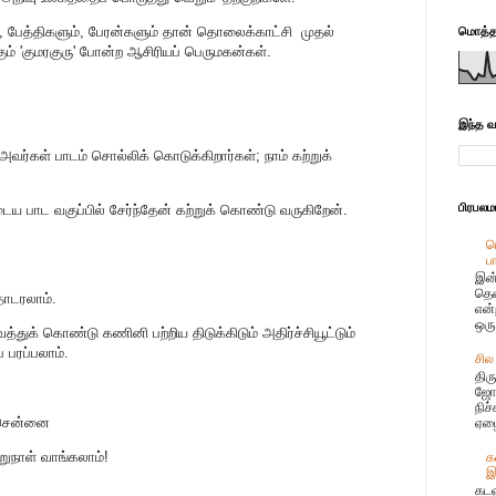
், பேத்திகளும், பேரன்களும் தான் தொலைக்காட்சி முதல்
மொத்தப
் 'குமரகுரு' போன்ற ஆசிரியப் பெருமகன்கள்.
இந்த வ
அவர்கள் பாடம் சொல்லிக் கொடுக்கிறார்கள்; நாம் கற்றுக்
பிரபல
 பாட வகுப்பில் சேர்ந்தேன் கற்றுக் கொண்டு வருகிறேன்.
ப
ப
இன்
தென
தொடரலாம்.
என்
ஒரு
துக் கொண்டு கணினி பற்றிய திடுக்கிடும் அதிர்ச்சியூட்டும்
 பரப்பலாம்.
சில
திர
ஜோஸ
நிச
, சென்னை
ஏழை
றுநாள் வாங்கலாம்!
க
இ
கடல