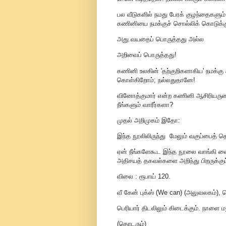
பல வீடுகளில் நமது பேரக் குழந்தைகளும
கணினியை நமக்குச் சொல்லிக் கொடுக்கும
அது வயதைப் பொருத்தது அல்ல
அறிவைப் பொருத்தது!
கணினி உலகின் 'தற்குறிகளாகிய' நமக்கு 
கொள்கிறோம்; நல்லதுதானே!
வினோத்குமார் என்ற கணினி ஆசிரியருடைய
நீங்களும் வாரீர்களா?
முதல் அறிமுகம் இதோ:
இந்த நூலிலிருந்து மேலும் வகுப்பைத் 
ஏன் நீங்களேகூட இந்த நூலை வாங்கி வைத்
அதிசயத் தகவல்களை அறிந்து பிறருக்குப்
விலை : ரூபாய் 120.
வீ கேன் புக்ஸ் (We can) (அலுவலகம்)
பெரியார் திடலிலும் கிடைக்கும். நாளை ம
(தொடரும்)