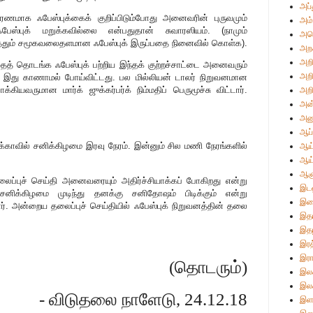
அப்
ாரணமாக ஃபேஸ்புக்கைக் குறிப்பிடும்போது அனைவரின் புருவமும்
அம்
ஃபேஸ்புக் மறுக்கவில்லை என்பதுதான் சுவாரஸியம். (நாமும்
அமெ
த்தும் சமூகவலைதளமான ஃபேஸ்புக் இருப்பதை நினைவில் கொள்க).
அற
அறி
்தைத் தொடங்க ஃபேஸ்புக் பற்றிய இந்தக் குற்றச்சாட்டை அனைவரும்
அறி
ந்து இது காணாமல் போய்விட்டது. பல மில்லியன் டாலர் நிறுவனமான
ியவருமான மார்க் ஜுக்கர்பர்க் நிம்மதிப் பெருமூச்சு விட்டார்.
அறி
அன்
அன
ஆப்
க்காவில் சனிக்கிழமை இரவு நேரம். இன்னும் சில மணி நேரங்களில்
ஆய்
ஆய
ஆள
தலைப்புச் செய்தி அனைவரையும் அதிர்ச்சியாக்கப் போகிறது என்று
இடஒ
ள். சனிக்கிழமை முடிந்து தனக்கு சனிதோஷம் பிடிக்கும் என்று
இண
ாட்டார். அன்றைய தலைப்புச் செய்தியில் ஃபேஸ்புக் நிறுவனத்தின் தலை
இத
இதழ
இரத
இரா
(தொடரும்)
இலக
இலக
- விடுதலை நாளேடு, 24.12.18
இள