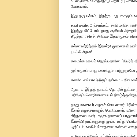
உடனடியாக உலகத்தோடு தொடர்பு கொள்ள ம
போகலாம்.
இது ஒரு பக்கம்; இதற்கு மறுபக்கமும் உ
தனி மனித அந்தரங்கம், தனி மனித ரகசிய 
இழந்து விட்டோம். நமது குளியல் அறையில
கீழ்த்தர ரசிகத் தீனியும் இதன்மூலம் கிட
எல்லாவற்றிற்கும் இரண்டு முனைகள் உ
நடக்கின்றன!
சமைக்க உதவும் நெருப்புதானே 'திடீர்த் த
மூச்சுமூலம் வாழ வைக்கும் காற்றுதானே 
எனவே எல்லாவற்றிலும் நன்மை - தீமை
ஆனால் இந்தத் தகவல் தொழில் நுட்பம் 
பறிக்கும் கொடுமையையும் நிகழ்த்துகிறது
நமது மாணவர் கழகச் செயலாளர் பிரின்சு 
இளம் எழுத்தாளரும், பொறியாளர், மனோ தத
சிந்தனையாளர், சமூக நலனைப் பாதுகாக்க
இரண்டு நாட்களுக்கு முன்பு வந்து பெரியார
டிஜிட்டல் உலகில் சோதனை எலிகள்' என்
உடனே படித்தேன். நம்மில் பலரும் கணினி