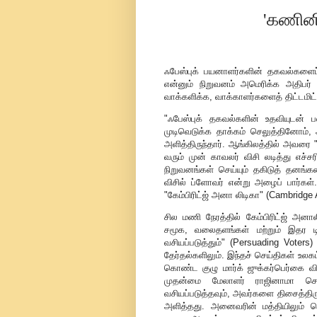
'கணினி 
ஃபேஸ்புக் பயனாளர்களின் தகவல்களைப் 
என்னும் நிறுவனம் அமெரிக்க அதிபர்
வாக்களிக்க, வாக்காளர்களைத் திட்டமிட்ட
"ஃபேஸ்புக் தகவல்களின் உதவியுடன் 
முடிவெடுக்க தாக்கம் செலுத்தினோம்,
அளித்திருந்தார். ஆங்கிலத்தில் அவரை "
வரும் முன் காவலர் விசி லடித்து எச
நிறுவனங்கள் செய்யும் தகிடுத் தனங்
விசில் ப்ளோவர் என்று அழைப் பார்கள்
"கேம்பிரிட்ஜ் அனா லிடிகா" (Cambridge A
சில மணி நேரத்தில் கேம்பிரிட்ஜ் அனால
சமூக, வலைதளங்கள் மற்றும் இதர ட
வசியப்படுத்தும்" (Persuading Voter
தேர்தல்களிலும். இந்தச் செய்திகள் உலக
கொண்ட குழு மார்க் ஜுக்கர்பெர்கை வ
முதன்மை மேலாளர் ராஜினாமா செய
வசியப்படுத்தவும், அவர்களை திசைத்திரு
அளித்தது. அனைவரின் மத்தியிலும் பெ