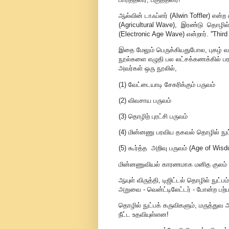
ஆல்வின் டாஃப்ளர் (Alwin Toffler) எ
(Agricultural Wave), இரண்டு தொழில
(Electronic Age Wave) என்றார். ''Thi
இதை மேலும் பெருக்கியதுபோல, புகழ் வாய
நூல்களை எழுதி பல லட்சக்கணக்கில் பரப
அவர்கள் ஒரு நூலில்,
(1) வேட்டையாடி சேகரிக்கும் பருவம்
(2) விவசாய பருவம்
(3) தொழிற் புரட்சி பருவம்
(4) மின்னணு பரவிய தகவல் தொழில் நுட
(5) கூர்த்த அறிவு பருவம் (Age of Wisd
மின்னணுவியல் காரணமாக மனித குலம் அ
ஆயுள் விருத்தி, டிஜிட்டல் தொழில் நுட்ப
அறுவை - வென்ட்டிலேட்டர் - போன்ற பற்
தொழில் நுட்பக் கருவிகளும், மருத்து
நீட்ட உதவியுள்ளன!