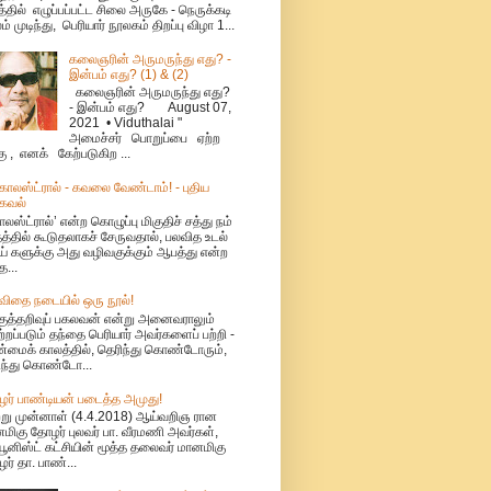
்தில் எழுப்பப்பட்ட சிலை அருகே - நெருக்கடி
ம் முடிந்து, பெரியார் நூலகம் திறப்பு விழா 1...
கலைஞரின் அருமருந்து எது? -
இன்பம் எது? (1) & (2)
கலைஞரின் அருமருந்து எது?
- இன்பம் எது? August 07,
2021 • Viduthalai "
அமைச்சர் பொறுப்பை ஏற்ற
கு , எனக் கேற்படுகிற ...
ொலஸ்ட்ரால் - கவலை வேண்டாம்! - புதிய
கவல்
லஸ்ட்ரால்’ என்ற கொழுப்பு மிகுதிச் சத்து நம்
தத்தில் கூடுதலாகச் சேருவதால், பலவித உடல்
் களுக்கு அது வழிவகுக்கும் ஆபத்து என்ற
த...
விதை நடையில் ஒரு நூல்!
குத்தறிவுப் பகலவன் என்று அனைவராலும்
்றப்படும் தந்தை பெரியார் அவர்களைப் பற்றி -
மைக் காலத்தில், தெரிந்து கொண்டோரும்,
ந்து கொண்டோ...
ர் பாண்டியன் படைத்த அமுது!
்று முன்னாள் (4.4.2018) ஆய்வறிஞ ரான
மிகு தோழர் புலவர் பா. வீரமணி அவர்கள்,
யூனிஸ்ட் கட்சியின் மூத்த தலைவர் மானமிகு
ர் தா. பாண்...