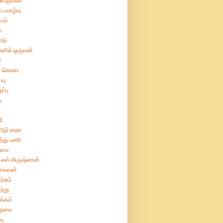
ைஞர்கள்
ப வாழ்வு
பம்
்
ோடு
களில் ஒருவன்
்
ற் கொடை
வு
ப்பு
ு
ரி
 ஆர் ராதா
த்து பணி
ிமை
 எஸ் கிருஷ்ணன்
லைவன்
ற்றம்
ற்று
க்கம்
றுமை
வு