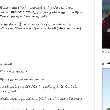
ன்ற சிந்தனையாளர் 'மூன்று அலைகள்' ஒன்று விவசாய அலை
் அலை (Industrial Wave), மூன்றாவது மின்னணுக் கால அலை
rd Wave'' மூன்றாம் அலை என்ற நூலில்!
்ந்த நிர்வாக இயல் பரப்புரையாளரும், பல ஊக்கமூட்டும்
்பியவரும் அமெரிக்க நாட்டு ஸ்டீபன் கோவி (Stephan Covey)
கி.வீ
்ப பருவம்
ஜப்பான
om) என்று பகுத்தார்.
டைந் துள்ள நன்மைகள் மிகப் பல.
ம், மருத் துவத் துறையில் ஸ்கேன், துல்லிய ஒளி, ரோபொட்டிக்
பல வசதிகள்!
வ அறிவும், அனுபவமும் மனித வாழ்வின் சராசரி ஆயுளை வெகுவாக