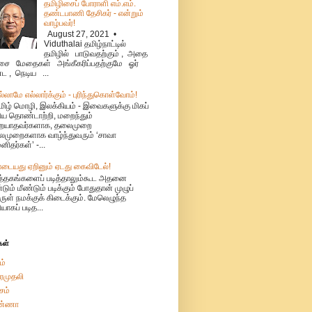
தமிழிசைப் போராளி எம்.எம்.
தண்டபாணி தேசிகர் - என்றும்
வாழ்பவர்!
August 27, 2021 •
Viduthalai தமிழ்நாட்டில்
தமிழில் பாடுவதற்கும் , அதை
ை மேதைகள் அங்கீகரிப்பதற்குமே ஓர்
்ட , நெடிய ...
ல்லாமே எல்லார்க்கும் - புரிந்துகொள்வோம்!
மிழ் மொழி, இலக்கியம் - இவைகளுக்கு மிகப்
ிய தொண்டாற்றி, மறைந்தும்
ையாதவர்களாக, தலைமுறை
முறைகளாக வாழ்ந்துவரும் ‘சாவா
னிதர்கள்’ -...
ாடையது ஏறினும் ஏடது கைவிடேல்!
ுத்தகங்களைப் படித்தாலும்கூட அதனை
்டும் மீண்டும் படிக்கும் போதுதான் முழுப்
ுள் நமக்குக் கிடைக்கும். மேலெழுந்த
ியாகப் படித...
கள்
ம்
ரமுதலி
சம்
்ணா