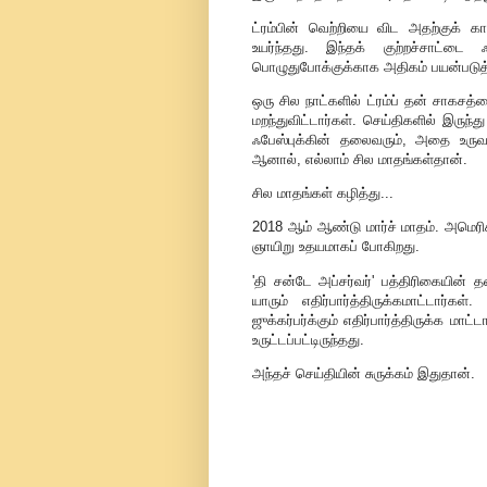
ட்ரம்பின் வெற்றியை விட அதற்குக் க
உயர்ந்தது. இந்தக் குற்றச்சாட்டை 
பொழுதுபோக்குக்காக அதிகம் பயன்படு
ஒரு சில நாட்களில் ட்ரம்ப் தன் சாகசத
மறந்துவிட்டார்கள். செய்திகளில் இரு
ஃபேஸ்புக்கின் தலைவரும், அதை உருவாக்க
ஆனால், எல்லாம் சில மாதங்கள்தான்.
சில மாதங்கள் கழித்து...
2018 ஆம் ஆண்டு மார்ச் மாதம். அமெரி
ஞாயிறு உதயமாகப் போகிறது.
'தி சன்டே அப்சர்வர்' பத்திரிகையின் 
யாரும் எதிர்பார்த்திருக்கமாட்டார்க
ஜுக்கர்பர்க்கும் எதிர்பார்த்திருக்க ம
உருட்டப்பட்டிருந்தது.
அந்தச் செய்தியின் சுருக்கம் இதுதான்.