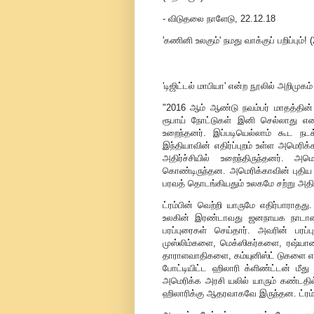
- விடுதலை நாளேடு, 22.12.18
'கணினி உலகும்' நமது வாக்குப் பறிப்பும்! (
'டிஜிட்டல் மாபியா' என்ற நூலில் அறிமுக
"2016 ஆம் ஆண்டு நவம்பர் மாதத்தின் 
ரூபாய் நோட்டுகள் இனி செல்லாது என 
உறைந்தனர். இப்படியெல்லாம் கூட நட
இந்தியாவின் எதிர்ப்புறம் உள்ள அமெர
அதிர்ச்சியில் உறைந்திருந்தனர். 
கொண்டிருந்தன. அமெரிக்காவின் புதிய அத
பரவத் தொடங்கியதும் உலகமே சற்று அதிர்
ட்ரம்பின் வெற்றி யாருமே எதிர்பாராதத
உலகின் இரண்டாவது ஜனநாயக நாடான அம
பரப்புரைகள் செய்தார். அவரின் பரப
முஸ்லிம்களை, மெக்ஸிகர்களை, ரஷ்யா
தாராளவாதிகளை, கம்யுனிஸ்ட் டுகளை என ஒர
போட்டியிட்ட ஹிலாரி க்ளிண்ட்டன் ம
அமெரிக்க அரசி யலில் யாரும் கண்டதில
ஹிலாரிக்கு ஆதரவாகவே இருந்தன. ட்ரம்