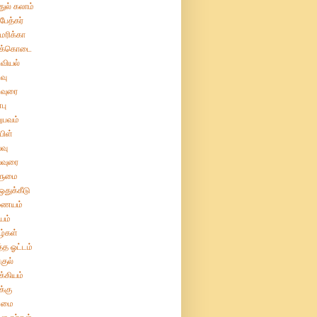
துல் கலாம்
பேத்கர்
ரிக்கா
க்கொடை
வியல்
வு
வுரை
பு
ுபவம்
பிள்
வு
்வுரை
ுமை
துக்கீடு
ையம்
யம்
்கள்
்த ஓட்டம்
குல்
்கியம்
்கு
மை