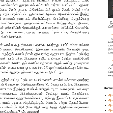
 இருந்தன. குடியரசுக் கட்சியின் சார்பில் போட்டியிட்ட ட்ரம்ப்
் பொய்யாக்கி ஜனநாயகக் கட்சியின் சார்பில் போட்டியிட்ட ஹிலாரி
ிப்பாக வெல் லுவார், அமெரிக்காவின் முதல் பெண் அதிபர் என்ற
று எதிர் பார்க்கப்பட்ட ஹிலாரியின் தோல்வி அமெரிக்காவில் இருந்த
களையும் நன்றாகக் கிளறிவிட்டது. தோல்விக்கு ஆளுக்கொரு
இச
ளம்பினார்கள். ஜனநாயகக் கட்சியைச் சேர்ந்த அறிவு ஜீவிகள்,
நீண
்கள் ஹிலாரியின் தோல்விக்குக் காரணத்தை அடுக்கிக் கொண்டே
 மல்ல, உலகம் முழுவதும் நடந்தது. ட்ரம்ப் எப்படி வெற்றிபெற்றார்
எ
கிளம்பினார்கள்.
த
பெர
் மெல்ல ஒரு திசையை நோக்கி நகர்ந்தது. ட்ரம்ப் சும்மா எல்லாம்
மற
தலை
றுவடை செய்திருந்தார். இதனைக் கணக்கில் கொண்டு முதல்
மாம
ு. கருத்துக் கணிப்புக்கள் ஹிலாரிக்கு ஆதரவாக இருக்க ட்ரம்பிற்கு
்றால், ட்ரம் புக்கு ஆதரவாக ரஷிய நாட்டைச் சேர்ந்த கணிப்பொறி
ப
ிவுகளைச் சேமிக் கும் கணிப்பொறிகளை ஹேக் செய்து முடிவுகளை
ப
்டும். இப்படி யான ஒரு குற்றச்சாட்டு முன்வைக்கப்பட்டது (ஆனால்,
மீண
பொர
ிகளால் ஆதாரப் பூர்வமாக மறுக்கப்பட்டுவிட்டது).
வார
ுற்றச் சாட்டு, ட்ரம்ப் பல பொய்களைச் சொல்லி மக்களை ஏமாற்றித்
(பொய் சொல்லாத அரசியல்வாதிகளா?). அப்படி ட்ரம்புக்கு ஆதரவாகப்
லேபிள்
ரணமாக இருந்தது பேஸ்புக் என்னும் சமூக வலைதளம். ஃபேஸ்புக்
 அனைவரையும் ஆச்சரியமடையச் செய்தது, பணம் கொடுத்தார்,
அக
காரணங்களை ஏற்றுக்கொள்ளலாம், அல்லது இலவசப் பொருட்களைக்
அக
நம்பும் படியாக இருந்திருக்கும். ஆனால், சற்றும் தொடர்பில்லாத
அச்
 ஃபேஸ்புக் அமெரிக்க அதிபரைத் தேர்ந் தெடுக்கக் காரணமாக
அண
துக்கொள்வது? நம்ப முடியுமா!