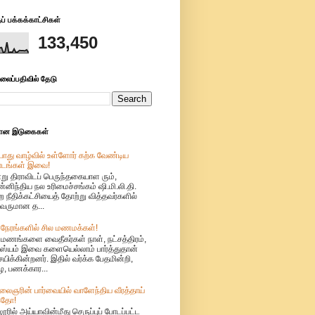
் பக்கக்காட்சிகள்
133,450
லைப்பதிவில் தேடு
மான இடுகைகள்
ொது வாழ்வில் உள்ளோர் கற்க வேண்டிய
ாடங்கள் இவை!
று திராவிடப் பெருந்தகையாள ரும்,
்னிந்திய நல உரிமைச்சங்கம் ஷி.மி.லி.தி.
ற நீதிக்கட்சியைத் தோற்று வித்தவர்களில்
வருமான த...
 நேரங்களில் சில மணமக்கள்!
ுமணங்களை வைதீகர்கள் நாள், நட்சத்திரம்,
்யம் இவை களையெல்லாம் பார்த்துதான்
்சயிக்கின்றனர். இதில் வர்க்க பேதமின்றி,
, பணக்கார...
லைஞரின் பார்வையில் வாளேந்திய வீரத்தாய்
தோ!
ூரில் அய்யாவின்மீது செருப்புப் போடப்பட்ட