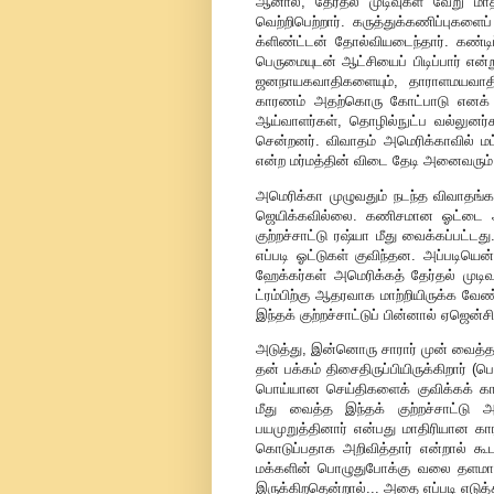
ஆனால், தேர்தல் முடிவுகள் வேறு மாதிரி
வெற்றிபெற்றார். கருத்துக்கணிப்புகளைப
க்ளிண்ட்டன் தோல்வியடைந்தார். கண்ட
பெருமையுடன் ஆட்சியைப் பிடிப்பார் என்
ஜனநாயகவாதிகளையும், தாராளமயவாதி 
காரணம் அதற்கொரு கோட்பாடு எனக் கி
ஆய்வாளர்கள், தொழில்நுட்ப வல்லுனர
சென்றனர். விவாதம் அமெரிக்காவில் மட்டு
என்ற மர்மத்தின் விடை தேடி அனைவரும் 
அமெரிக்கா முழுவதும் நடந்த விவாதங்கள
ஜெயிக்கவில்லை. கணிசமான ஓட்டை அ
குற்றச்சாட்டு ரஷ்யா மீது வைக்கப்பட்டத
எப்படி ஓட்டுகள் குவிந்தன. அப்படியென
ஹேக்கர்கள் அமெரிக்கத் தேர்தல் முட
ட்ரம்பிற்கு ஆதரவாக மாற்றியிருக்க வேண
இந்தக் குற்றச்சாட்டுப் பின்னால் ஏஜென்ச
அடுத்து, இன்னொரு சாரார் முன் வைத்த க
தன் பக்கம் திசைதிருப்பியிருக்கிறார் 
பொய்யான செய்திகளைக் குவிக்கக் கா
மீது வைத்த இந்தக் குற்றச்சாட்டு
பயமுறுத்தினார் என்பது மாதிரியான 
கொடுப்பதாக அறிவித்தார் என்றால் கூட 
மக்களின் பொழுதுபோக்கு வலை தளமான
இருக்கிறதென்றால்... அதை எப்படி எடுத்