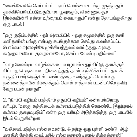
"வைக்கோலில் செய்யப்பட்ட நாய் பொம்மை சடங்கு முடிந்ததும்
தூக்கியெறியப்படுவதுபோல, பூவுலகும், விண்ணுலகும்
இரக்கமின்றி எல்லா வற்றையும் கையாளும்" என்று தொடங்குகிறது
ஒரு பாடல்!
"ஒரு குடும்பத்தில் - ஓர் அமைப்பில் - ஒரு சமூகத்தில் ஒரு தனி
மனிதனின் பங்கு என்பது சடங்குக்காக செய்து வைக்கப்பட்ட
பொம்மை அளவுக்கே முக்கியத்துவம் வாய்ந்தது. அதை
கூடுதலாகவோ, குறைவாகவோ, செய்ய வேண்டியதில்லை"
"வாழ வேண்டிய வாழ்க்கையை வாழாமல் உதறிவிட்டு, தனக்குக்
கிட்டாத பெருமையை நினைத்துத் தான் வஞ்சிக்கப்பட்டதாகக்
கருதிப் பலர் நெஞ்சில் - வன்மத்தை வளர்த்துக் கொள்வது
தன்னைத்தானே சிதைத்துக் கொள் ளத்தான் பயன்படுமே தவிர
வேறு பயன் தராது!"
2. "நிரம்பி வழியும் பாத்திரம் ததும்பி வழியும்" என்ற மற்றொரு
வரியும், "உனது கத்தியைக் கூர்மைப்படுத்திக் கொண்டே இருந்தால்
கூர்மை குறைவுபடும்" என்ற ஒரு வரியும் அடுத்தடுத்து ஒரு பாடலில்
இடம் பெறுகின்றன.
"வலிமைப்படுத்த எல்லை உண்டு. அதற்கு ஒரு புள்ளி உண்டு. ஆழ்
மனதில் தேக்கி வைப்பதில் எல்லைதாண்டினால் சிக்கல்தான்!"