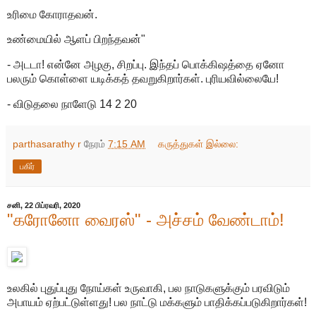
உரிமை கோராதவன்.
உண்மையில் ஆளப் பிறந்தவன்"
- அடடா! என்னே அழகு, சிறப்பு. இந்தப் பொக்கிஷத்தை ஏனோ
பலரும் கொள்ளை யடிக்கத் தவறுகிறார்கள். புரியவில்லையே!
- விடுதலை நாளேடு 14 2 20
parthasarathy r
நேரம்
7:15 AM
கருத்துகள் இல்லை:
பகிர்
சனி, 22 பிப்ரவரி, 2020
"கரோனோ வைரஸ்" - அச்சம் வேண்டாம்!
உலகில் புதுப்புது நோய்கள் உருவாகி, பல நாடுகளுக்கும் பரவிடும்
அபாயம் ஏற்பட்டுள்ளது! பல நாட்டு மக்களும் பாதிக்கப்படுகிறார்கள்!