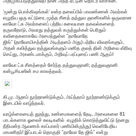
அறிமுகப்படுத்துவதே! நான் அந்த ஏட்டின் தொடர் வாசகன்.
'மூன்று பொக்கிஷங்கள்' என்ற தலைப்பில் பாவண்ணன் அவர்கள்
எழுதிய ஒரு கட்டுரை, மூத்த சீனத் தத்துவ ஞானிகளில் ஒருவரான
லாவோ ட்சு அவர்களைப் பற்றிய சுவையான தகவல்களைத்
தருவதோடு, அவரது தத்துவக் கருத்துக்கள் பெரிதும்
கவிதைகளாகவே அமைந்துள்ள "தாவோதே
ஜிங்" (தாவோயிசத்தின் அடித்தளம் அது) பற்றிய விவரங்களும்,
அதன் கவித்துவ தத்துவங்களும் மனித குலத் தின் அறிவை விரிவு
செய்து, அகண்டமாக்கும், அறிவுப் பரப்புரைப் பணி ஆகும்!
லாவோ ட்சு சீனத்தைச் சேர்ந்த தத்துவஞானி; தத்துவஞானி
கன்பூசியஸின் சம காலத்தவர்.
கி.மு. ஆறாம் நூற்றாண்டுக்கும், அய்ந்தாம் நூற்றாண்டுக்கும்
இடையில் வாழ்ந்தவர்.
வாழ்க்கையைத் துறந்து, உண்மைகளைத் தேடி, அவைகளை 81
பாடல்களாக ஓலைச் சுவடிகளில் எழுதிக் கொடுத்துவிட்டு (தனது
நீதிமன்ற ஆவணக் காப்பாளர் பணியிலிருந்து) வெளியேறிய
மாமனிதர்! இப்பாடல் தொகுதி "தாவோ தே ஜிங்" என்று