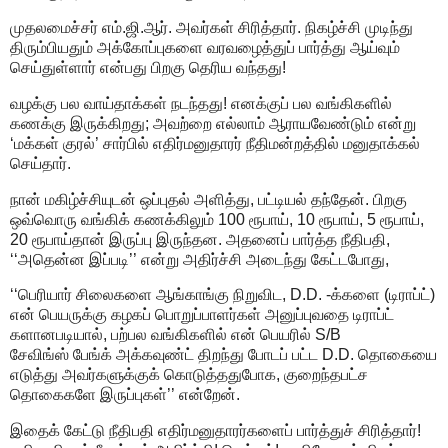
முதலமைச்சர் எம்.ஜி.ஆர். அவர்கள் சிரித்தார். நிகழ்ச்சி முடிந்து
திரும்பியதும் அக்கோப்புகளை வரவழைத்துப் பார்த்து ஆய்வும்
செய்துள்ளார் என்பது பிறகு தெரிய வந்தது!
வழக்கு பல வாய்தாக்கள் நடந்தது! எனக்குப் பல வங்கிகளில்
கணக்கு இருக்கிறது; அவற்றை எல்லாம் ஆராயவேண்டும் என்று
‘மக்கள் குரல்’ சார்பில் எதிர்மனுதாரர் நீதிமன்றத்தில் மனுதாக்கல்
செய்தார்.
நான் மகிழ்ச்சியுடன் ஒப்புதல் அளித்து, பட்டியல் தந்தேன். பிறகு
ஒவ்வொரு வங்கிக் கணக்கிலும் 100 ரூபாய், 10 ரூபாய், 5 ரூபாய்,
20 ரூபாய்தான் இருப்பு இருந்தன. அதனைப் பார்த்த நீதிபதி,
‘‘அதென்ன இப்படி’’ என்று அதிர்ச்சி அடைந்து கேட்டபோது,
‘‘பெரியார் சிலைகளை ஆங்காங்கு நிறுவிட, D.D. -க்களை (டிராப்ட்)
என் பெயருக்கு கழகப் பொறுப்பாளர்கள் அனுப்புவதை டிராப்ட்
களானபடியால், பற்பல வங்கிகளில் என் பெயரில் S/B
சேவிங்ஸ் பேங்க் அக்கவுண்ட் திறந்து போடப் பட்ட D.D. தொகையை
எடுத்து அவர்களுக்குக் கொடுத்ததுபோக, குறைந்தபட்ச
தொகைகளே இருப்புகள்’’ என்றேன்.
இதைக் கேட்டு நீதிபதி எதிர்மனுதாரர்களைப் பார்த்துச் சிரித்தார்!