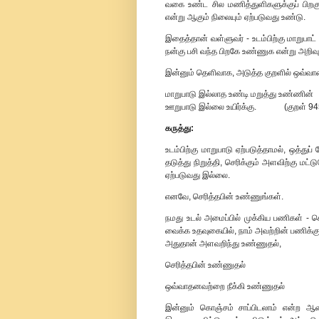
வகை உண்ட சில மணித்துளிகளுக்குப் பிறகு -
என்று ஆகும் நிலையும் ஏற்படுவது உண்டு.
இதைத்தான் வள்ளுவர் - உடம்பிற்கு மாறுப
நன்கு பசி வந்த பிறகே உண்ணுக என்று அறிவுற
இன்னும் தெளிவாக, அடுத்த குறளில் ஒவ்வாமை
மாறுபாடு இல்லாத உண்டி மறுத்து உண்ணின்
ஊறுபாடு இல்லை உயிர்க்கு. (குறள் 94
கருத்து:
உடம்பிற்கு மாறுபாடு ஏற்படுத்தாமல், ஒத்த
தடுத்து நிறுத்தி, செரிக்கும் அளவிற்கு ம
ஏற்படுவது இல்லை.
எனவே, செரித்தபின் உண்ணுங்கள்.
நமது உடல் அமைப்பில் முக்கிய பணிகள் -
வைக்க உதவுகையில், நாம் அவற்றின் பணிக்
அதுதான் அளவறிந்து உண்ணுதல்,
செரித்தபின் உண்ணுதல்
ஒவ்வாதனவற்றை நீக்கி உண்ணுதல்
இன்னும் கொஞ்சம் சாப்பிடலாம் என்ற ஆ