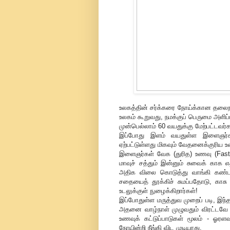
உலகத்தின் சர்க்கரை நோய்க்கான தலைநக
உலகம் கூறுவது, நமக்குப் பெருமை அளிப
முன்பெல்லாம் 60 வயதுக்கு மேற்பட்டவர்
இப்போது இளம் வயதுள்ள இளைஞர்கள்
ஏற்பட்டுள்ளது மிகவும் வேதனைக்குரிய 
இளைஞர்கள் வேக (துரித) உணவு (Fast
மாவுச் சத்தும் இன்னும் சுவைக் 
அதிக விலை கொடுத்து வாங்கி கண்
சதையைத் தூக்கிச் சுமப்பதோடு, காச
உடலுக்குள் நுழைக்கிறார்கள்!
இப்போதுள்ள மருத்துவ முறைப் படி, இந்த
அதனை வாழ்நாள் முழுவதும் விரட்டவே முட
உணவுக் கட்டுப்பாடுகள் மூலம் - ஓரள
நோயின்றி நீங்கி விட முடியாது.