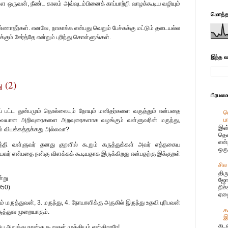
 ஒருவன், நீண்ட காலம் அவ்வுடம்பினைக் காப்பாற்றி வாழக்கூடிய வழியும்
மொத்தப
்ணாதீர்கள். எனவே, நாகாக்க என்பது வெறும் பேச்சுக்கு மட்டும் தடையல்ல
்கும் சேர்த்தே என்றும் புரிந்து கொள்ளுங்கள்.
இந்த வ
 (2)
பிரபல
ிப் பட்ட துன்பமும் தொல்லையும் நோயும் மனிதர்களை வருத்தும் என்பதை
ப
ப
தேவையான அறிவுரைகளை அறவுரைகளாக வழங்கும் வள்ளுவரின் மருந்து,
இன்
ம் வியக்கத்தக்கது அல்லவா?
தென
என்
்தி வள்ளுவர் தனது குறளில் கூறும் கருத்துக்கள் அவர் எத்தகைய
ஒரு
ர் என்பதை நன்கு விளக்கக் கூடியதாக இருக்கிறது என்பதற்கு இக்குறள்
சில
திர
ன்று
ஜோஸ
950)
நிச
ஏழை
் மருத்துவன், 3. மருந்து, 4. நோயாளிக்கு அருகில் இருந்து உதவி புரிபவன்
க
த்துவ முறையாகும்.
இ
கடல
றுத்து நான்கு கூறுகள் முக்கியம் என்கிறாரே!