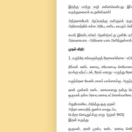
இதற்கு மாற்று வழி என்னவென்பது இப்
கருத்துகளைக் கூறுகின்றனர்!
அத்தகையோர் ஆய்வதற்கு வள்ளுவர் தரும் 
அதிகாரத்தில் உள்ள அரிய, எளிய, எவரும் பி
சுமார் இரண்டாயிரம் ஆண்டுகட்கு முன்பே 
அறவுரையாக - அறிவுரை யாக அளித்துள்ளார் என
முதல் விதி:
1. மருந்தே உங்களுக்குத் தேவையில்லை - எப
நீங்கள் உண்ட உணவு, சரியானபடி செரிமானம
நமக்கு ஏற்பட்டால், நோய் வராது - மருந்து த
மருந்தென வேண்டாவாம் யாக்கைக்கு அருந்த
தான் முன்னர் உண்ட உணவானது நன்கு செர
ஒருவன் தக்க அளவு உணவு உட்கொள்வானேயான
அதுபோலவே, அடுத்து ஒரு குறள்:
அற்றா லளவறிந் துண்க வஃதுடம்பு
பெற்றா னெடிதுய்க்கு மாறு (குறள் 943)
இதன் கருத்து
ஒருவன், தான் முன்பு உண்ட உணவு செர