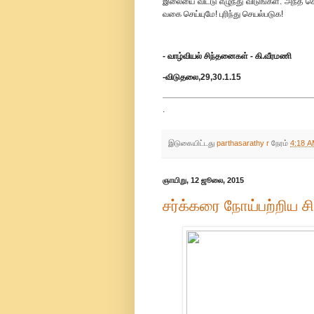
இலையை விட்டு எழுந்து விடுங்கள். அந்த கொ
வகை செய்யுமே! புரிந்து செயல்படுக!
- வாழ்வியல் சிந்தனைகள் - கி.வீரமணி
-விடுதலை,29,30.1.15
.
இடுகையிட்டது
parthasarathy r
நேரம்
4:18 
ஞாயிறு, 12 ஜூலை, 2015
சர்க்கரை நோய்பற்றிய ச