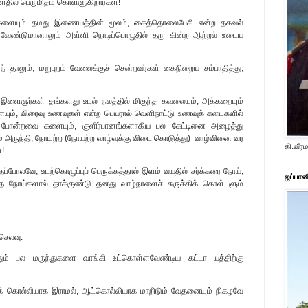
்ளதில் பெருமிதம் கொள்ளுகிறார்கள்!
ிகளையும் தமது இணையத்தின் மூலம், கைத்தொலைபேசி என்ற தகவல்
ோது வேண்டுமானாலும் அள்ளி நொடிப்பொழுதில் தரு கின்ற ஆற்றல் உடைய
ந் தாலும், மறுபுறம் வேலைக்குச் சென்றவர்கள் கைநிறைய சம்பாதித்து,
், இளைஞர்கள் தங்களது உடல் நலத்தில் மிகுந்த கவலையும், அக்கறையும்
ையும், விரைவு உணவுகள் என்ற பெயரால் வெளிநாட்டு உணவுக் கடைகளில்
ா போன்றவை களையும், குளிர்பானங்களாகிய பல கேட்டினை அழைத்து
ும் அருந்தி, நோயுற்ற (நோயற்ற வாழ்வுக்கு விடை கொடுத்து) வாழ்வினை வர
கி.வீ
்!
ைப்போலவே, உடற்கொழுப்புப் பெருக்கத்தால் இளம் வயதில் சர்க்கரை நோய்,
ஜப்பான
த நோய்களால் தாக்குண்டு தனது வாழ்நாளைச் சுருக்கிக் கொள் ளும்
செலவு.
்தும் பல மருந்துகளை வாங்கி உட்கொள்ளவேண்டிய கட்டா யத்திற்கு
ய்க் கொல்லியாக இராமல், ஆட்கொல்லியாக மாறிடும் வேதனையும் நிகழவே