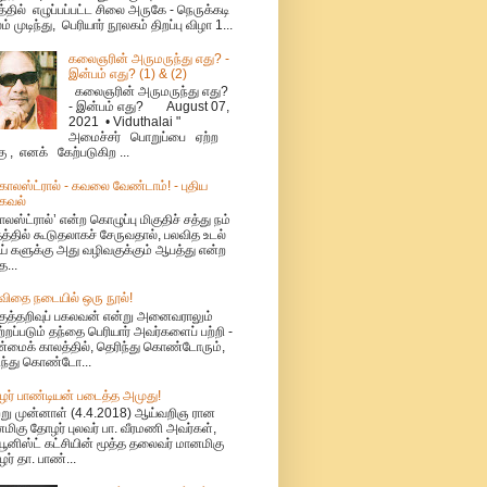
்தில் எழுப்பப்பட்ட சிலை அருகே - நெருக்கடி
ம் முடிந்து, பெரியார் நூலகம் திறப்பு விழா 1...
கலைஞரின் அருமருந்து எது? -
இன்பம் எது? (1) & (2)
கலைஞரின் அருமருந்து எது?
- இன்பம் எது? August 07,
2021 • Viduthalai "
அமைச்சர் பொறுப்பை ஏற்ற
கு , எனக் கேற்படுகிற ...
ொலஸ்ட்ரால் - கவலை வேண்டாம்! - புதிய
கவல்
லஸ்ட்ரால்’ என்ற கொழுப்பு மிகுதிச் சத்து நம்
தத்தில் கூடுதலாகச் சேருவதால், பலவித உடல்
் களுக்கு அது வழிவகுக்கும் ஆபத்து என்ற
த...
விதை நடையில் ஒரு நூல்!
குத்தறிவுப் பகலவன் என்று அனைவராலும்
்றப்படும் தந்தை பெரியார் அவர்களைப் பற்றி -
மைக் காலத்தில், தெரிந்து கொண்டோரும்,
ந்து கொண்டோ...
ர் பாண்டியன் படைத்த அமுது!
்று முன்னாள் (4.4.2018) ஆய்வறிஞ ரான
மிகு தோழர் புலவர் பா. வீரமணி அவர்கள்,
யூனிஸ்ட் கட்சியின் மூத்த தலைவர் மானமிகு
ர் தா. பாண்...