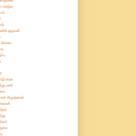
ைஞர்கள்
ப வாழ்வு
பம்
்
ோடு
களில் ஒருவன்
்
ற் கொடை
வு
ப்பு
ு
ரி
 ஆர் ராதா
த்து பணி
ிமை
 எஸ் கிருஷ்ணன்
லைவன்
ற்றம்
ற்று
க்கம்
றுமை
வு