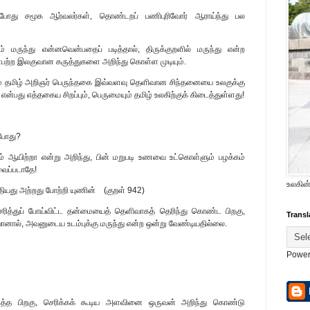
போது சமூக ஆர்வலர்கள், தொண்டறப் பணிபுரிவோர் ஆராய்ந்து பல
மருந்து என்னவென்பதைப் படித்தால், திருக்குறளில் மருந்து என்ற
ன்பற்ற இலகுவான கருத்துகளை அறிந்து கொள்ள முடியும்.
நம் தமிழ் அறிஞர் பெருந்தகை இவ்வளவு தெளிவான சிந்தனையை உலகுக்கு
்பது எத்தகைய சிறப்பும், பெருமையும் தமிழ் உலகிற்குக் கிடைத்துள்ளது!
்போது?
் ஆயிற்றா என்று அறிந்து, பின் மறுபடி உணவை உட்கொள்ளும் பழக்கம்
ேவைப்படாதே!
உலகின்
ியது அற்றது போற்றி யுணின் (குறள் 942)
ித்துப் போய்விட்ட தன்மையைத் தெளிவாகத் தெரிந்து கொண்ட பிறகு,
Transl
ால், அவனுடைய உடம்புக்கு மருந்து என்ற ஒன்று வேண்டியதில்லை.
Power
ித்த பிறகு, செரிக்கக் கூடிய அளவினை ஒருவன் அறிந்து கொண்டு