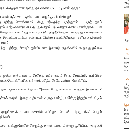
இடத
கால
நோய்க்கு மூலமான ஒன்று ஒவ்வாமை (Allergy) என்பதாகும்.
வி னால் இத்தகைய ஒவ்வாமை பலருக்கு ஏற்படுகிறது!
ுரிந்து கொள்ளாமல், வேறு எந்தெந்த மருந்துகள் - மருத் துவப்
ம் மேற்கொண்டு அவதியுறுகிறோம் பற்பல நேரங்களில் (எனக்குக்கூட பல
வேதனையான அனுபவம் ஏற்பட்டு, இறுதியில்தான் மறைந்தும் மறையாமல்
த தொண்டற டாக்டர் தம்பையா அவர்கள் கண்டுபிடித்து, எளிய மருத்துவத்
பிற
தார்!)
ு, புரிந்து, மிகவும் துல்லியமாக இரண்டு குறள்களில் கூறுவது நம்மை
க
த
‘கொ
ரத்
நோய
4)
கரு
முன்பு உண்ட உணவு செரித்து உள்ளதை அறிந்து கொண்டு, உடம்பிற்கு
க
ாகக் கொண்டு, மிக நன்றாகப் பசித்த பிறகே உண்ண வேண்டும்.
ப
போற
து தான். ஒவ்வாமை - அதனை அவாமையே நம்மைக் காப்பாற்றும் இல்லையா?
அண்
அறி
்கக் கூடும். இதை அறியாமல் அதை உண்டு, உயிர்க்கு இறுதியாகி விடும்
தோழ
நேற
ர், முருங்கைக் காயை உணவில் எடுத்துக் கொண்ட பிறகு மிகப் பெரும்
மான
அறிவேன்.
கம்
தோழ
ளை உண்ணுவோரில் சிலருக்கு இறால் வகை, அல்லது குறிப்பிட்ட இறைச்சி