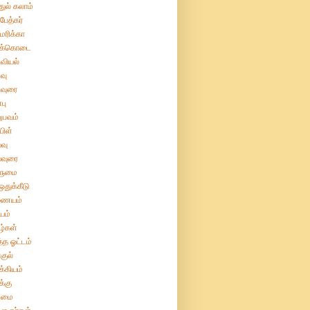
துல் கலாம்
பேத்கர்
ரிக்கா
க்கொடை
வியல்
வு
வுரை
பு
ுபவம்
பிள்
வு
்வுரை
ுமை
துக்கீடு
ையம்
யம்
்கள்
்த ஓட்டம்
குல்
்கியம்
்கு
மை