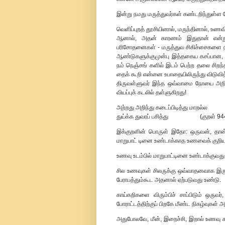
இன்று நமது மருத்துவர்கள் கண்டறிந்துள்ள 
வெளிப்புறத் தூசியினால், மருந்தினால், உண
ஆனால், அதன் காரணம் இதுதான் என்று ப
பரிசோதனைகள் - மருத்துவ சிகிச்சைகளை நா
ஆண்டுகளுக்குமுன்பு இத்தகைய கசப்பான, 
நம் நெஞ்சங் களில் இடம் பெற்ற தலை சிறந்
தைக் கூறி என்னை உபாதையிலிருந்து விடுவித்
திருவள்ளுவர் இந்த ஒவ்வாமை நோயை அறிந்த
வியப்புக் கடலில் தள்ளுகிறது!
அற்றது அறிந்து கடைப்பிடித்து மாறல்ல
துய்க்க துவரப் பசித்து (குறள் 94
இக்குறளின் பொருள் இதோ: ஒருவன், தான் 
மாறுபாட் டினை உண்டாக்காத உணவைக் குறிய
உணவு உடம்பில் மாறுபாட்டினை உண்டாக்குவ
சில உணவுகள் சிலருக்கு ஒவ்வாதனவாக இருக
பேராபத்தும்கூட அதனால் ஏற்படுவது உண்டு.
காய்கறிகளை விரும்பிச் சாப்பிடும் ஒருவ
போராட்டத்திற்குப் பிறகே மீண்ட நிகழ்வுகள் 
அதுபோலவே, மீன், இறைச்சி, இறால் உணவு க