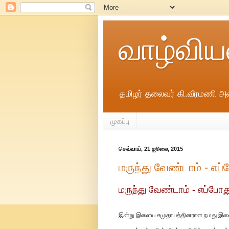
வாழ்விய
தமிழர் தலைவர் கி.வீரமணி அவ
முகப்பு
செவ்வாய், 21 ஜூலை, 2015
மருந்து வேண்டாம் - எப
மருந்து வேண்டாம் - எப்போத
இன்று இளைய சமுதாயத்தினரான நமது இளை ஞர