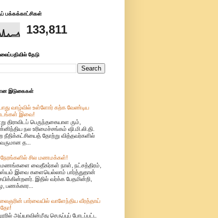
் பக்கக்காட்சிகள்
133,811
லைப்பதிவில் தேடு
மான இடுகைகள்
ொது வாழ்வில் உள்ளோர் கற்க வேண்டிய
ாடங்கள் இவை!
று திராவிடப் பெருந்தகையாள ரும்,
்னிந்திய நல உரிமைச்சங்கம் ஷி.மி.லி.தி.
ற நீதிக்கட்சியைத் தோற்று வித்தவர்களில்
வருமான த...
 நேரங்களில் சில மணமக்கள்!
ுமணங்களை வைதீகர்கள் நாள், நட்சத்திரம்,
்யம் இவை களையெல்லாம் பார்த்துதான்
்சயிக்கின்றனர். இதில் வர்க்க பேதமின்றி,
, பணக்கார...
லைஞரின் பார்வையில் வாளேந்திய வீரத்தாய்
தோ!
ூரில் அய்யாவின்மீது செருப்புப் போடப்பட்ட