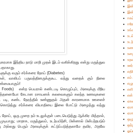
இள
இன்
இன்
ஈகம
ஈர
உங்
உடல
உட
உண
உழை
உறவ
ரமாக இந்திய நாடு மாறி முதல் இடம் வகிக்கிறது என்று மருத்துவ
ஊர்
்பதாகாது.
எதி
களுக்கு வரும் சர்க்கரை நோய் (Diabetes)
எம்
, வாலிபப் பருவத்தினருக்குகூட வந்து வதைக் கும் நிலை
எழு
உண்மையாகும்!
 Foods) என்ற பெயரால் கண்டபடி கொழுப்பும், அளவுக்கு மீறிய
எள
காக எத்தனையோ கேடான ரசாயனக் கலவைகளும் கலந்த உணவுகளை
என்
ட படி, கண்ட நேரத்தில் உண்ணுதல் அதன் காரணமாக ஊளைச்
ஏக
ு கொடுத்து சர்க்கரை வியாதியை இலை போட்டு அழைத்து வந்து
ஏமா
ஏமா
 நோய், ஒரு முறை நம் உடலுக்குள் படையெடுத்து ஆக்கிர மித்தால்,
ஒழு
ியாது; மாறாக, மருத்துவம், உடற்பயிற்சி, பின்னால் பின்பற்றபடும்
ஒற்
வு அல்லது பெரும் அளவுக்குக் கட்டுப்படுத்தலாமே தவிர, அறவே
ஓய்