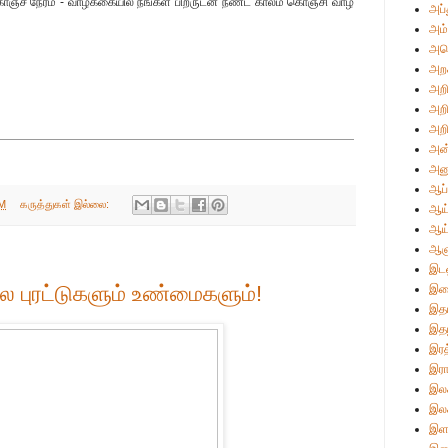
ஞ்ச நேரம் - வாழ்க்கையில் நீங்கள் பிறருடன் நீண்ட காலம் கொஞ்சி வாழ
அப்
அம்
அமெ
அற
அறி
அறி
அறி
அன்
அன
ஆப்
AM
கருத்துகள் இல்லை:
ஆய்
ஆய
ஆள
இடஒ
ில புரட்டுகளும் உண்மைகளும்!
இண
இத
இதழ
இரத
இரா
இலக
இலக
இள