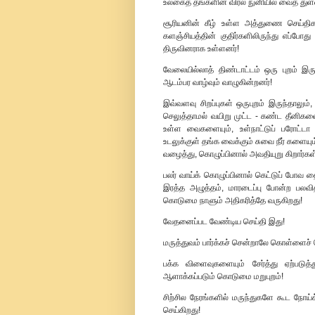
உலகைத் தங்களின் விரல் நுனியில் வைத் துள
சூரியனின் கீழ் உள்ள அத்துணை செய்த
களஞ்சியத்தின் குதிர்களிலிருந்து எப்ப
திருவினராக உள்ளனர்!
வேலையில்லாத் திண்டாட்டம் ஒரு புறம் இரு
ஆடம்பர வாழ்வும் வாழுகின்றனர்!
இவ்வளவு சிறப்புகள் ஒருபுறம் இருந்தாலும
செலுத்தாமல் வயிறு முட்ட - கண்ட தீனிகள
உள்ள வைகளையும், உள்நாட்டுப் பரோட்ட
உடலுக்குள் தங்க வைக்கும் சுவை நீர் களைய
வழைத்து, கொழுப்பினால் அவதியுறு கிறார்கள
பலர் வாய்க் கொழுப்பினால் கெட்டுப் போவ த
இரத்த அழுத்தம், மாரடைப்பு போன்ற பலவி
கொடுமை நாளும் அதிகரித்தே வருகிறது!
வேதனைப்பட வேண்டிய செய்தி இது!
மருத்துவம் பார்க்கச் சென்றாலே கொள்ளைச் 
பக்க விளைவுகளையும் சேர்த்து ஏற்படுத
ஆளாக்கப்படும் கொடுமை மறுபுறம்!
சிற்சில நேரங்களில் மருந்துகளே கூட நோ
செய்கிறது!