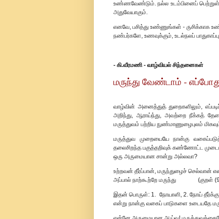
உண்ணவேண்டும். நல்ல உடம்பினைப் பெற்றுள்ள
அதுவேயாகும்.
எனவே, பசித்து உண்ணுங்கள் - ருசிக்காக உண
நண்பர்களே, உணவுக்கும், உடல்நலப் பாதுகாப்புக
- கி.வீரமணி - வாழ்வியல் சிந்தனைகள்
மருந்து வேண்டாம் - எப்போது
வாழ்வின் அனைத்துத் துறைகளிலும், எப்பட
அறிந்து, ஆராய்ந்து, அவற்றை நீக்கத் 
மருத்துவம் பற்றிய நுண்மாணுழைபுலம் மிகவு
மருத்துவ முறையையே நான்கு வகைப்படுத
தலைசிறந்த பகுத்தறிவுக் கண்ணோட்ட முடையவ
ஒரு அருமையான சான்று அல்லவா?
உற்றவன் தீர்ப்பான், மருந்துழைச் செல்வான் எ
அப்பால் நாற்கூற்றே மருந்து (குறள் (
இதன் பொருள்: 1. நோயாளி, 2. நோய் தீர்க்கும
என்று நான்கு வகைப் பாடுகளை உடையதே மரு
என்னே அருமையான ஆய்வு! மருத்துவத்தையே அ