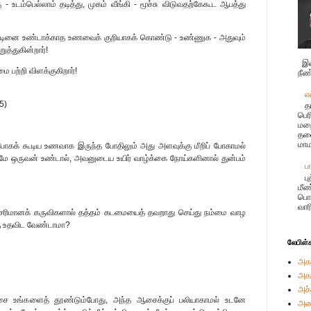
 உடம்பெல்லாம் தடித்து, முகம் வீங்கி - மூச்சு விடுவதற்கேகூட ஆபத்து
ாட் டினை உண்டாக்காத உணவைக் குறியாகக் கொண்டு - உண்ணுக - அதுவும்
ுத்துகின்றார்!
இச
 பற்றி விளக்குகிறார்!
நீண
எ
5)
த
பெர
மற
தலை
மாம
ுப் போகக் கூடிய உணவாக இருந்த போதிலும் அது அளவுக்கு மீறிப் போகாமல்
ட்டுமே ஒருவன் உண்டால், அவனுடைய உயிர் வாழ்க்கை நோய்களினால் துன்பம்
ப
ப
மீண
பொர
வார
 செரிமானக் கருவிகளால் தத்தம் கடமையைத் தவறாது செய்து நம்மை வாழ
கு உதவிட வேண்டாமா?
லேபிள்
அக
அக
அச்
சை உங்களைத் தூண்டும்போது, அந்த ஆசைக்குப் பலியாகாமல் உடனே
அண