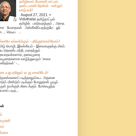
தமிழிசைப் போராளி எம்.எம்.
தண்டபாணி தேசிகர் - என்றும்
வாழ்பவர்!
August 27, 2021 •
Viduthalai தமிழ்நாட்டில்
தமிழில் பாடுவதற்கும் , அதை
ை மேதைகள் அங்கீகரிப்பதற்குமே ஓர்
்ட , நெடிய ...
ல்லாமே எல்லார்க்கும் - புரிந்துகொள்வோம்!
மிழ் மொழி, இலக்கியம் - இவைகளுக்கு மிகப்
ிய தொண்டாற்றி, மறைந்தும்
ையாதவர்களாக, தலைமுறை
முறைகளாக வாழ்ந்துவரும் ‘சாவா
னிதர்கள்’ -...
ாடையது ஏறினும் ஏடது கைவிடேல்!
ுத்தகங்களைப் படித்தாலும்கூட அதனை
்டும் மீண்டும் படிக்கும் போதுதான் முழுப்
ுள் நமக்குக் கிடைக்கும். மேலெழுந்த
ியாகப் படித...
கள்
ம்
ரமுதலி
சம்
்ணா