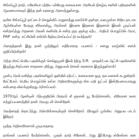
சிங்கப்பூர் நாடு, மலேசியா பற்றிய பல்வேறு சுவையான அரசியல் நிகழ்வு களின் பதிவுகளின்
ஆவணமாகவும் இந்த தன் வரலாறு அமைந்துள்ளது.
நவீன சிங்கப்பூர் நாட்டைச் செதுக்கிப் பாதுகாத்து வளர்ச்சி குன்றா, வளமுள்ள சிறிய நாடாக
ஆக்கியுள்ள மேதகு லீக்வான்யூ அவர்கள் இவரை இதனை இதனால் இவன் முடிப்பன்
என்றாய்ந்து அதனை அவன் கண்விடல் என்ற குற ளுக்கு ஏற்ப, அதிபர் பொறுப்பில் அமர,
PAP என்ற கட்சியின் சார்பில் தேர்வு செய்யப்பட்டு உயர்ந்தார்!
அதைத்தான் இது நான் முற்றிலும் எதிர்பாராத பயணம் - எனது வாழ்வில் எனக்
குறிப்பிடுகிறார்!
அந்த மிகப் பெரிய பதவிக்குச் செல்லுமுன் இவர் (திரு S.R. நாதன்) பல ஆட்சி பதவிகளில்
இருந்து சிறப்பான சாதனை புரிந்து, அனுபவக் கொள் கலனாக இருந்துள்ளார்!
முன்பு அவர் வகித்த பதவிகளிலும் ஒன்றில் ஏற்பட்ட சுவையான ஒரு தக வலைக் கூறுகிறார்:
கேட்போம். பெரிய பொறுப்பில் உள்ள அதிகாரிகளுக்கு மிக மதி நுட்பம் இன்றியமையாதது
என்பதை விளக்குகிறது அச்சம்பவம்.
1970ஆம் ஆண்டின் பிற்பகுதியில் பிரதமர் லீ குவான் யூ மேற்கொண்ட விரிவான உலக
சுற்றுப்பயணத்தில் நான் அவருடன் சென்றேன்.
அவற்றைத் தொடர்ந்து அமெரிக்காவுக்குச் சென்றோம். (மேலும் முக்கிய அனுபவ பாடம்
இதோ)
மூத்த அதிகாரிகளால் முடியாததை
நாங்கள் பயணம் மேற்கொண்ட முதல் நாடு சிலோன், அது இப்போது ஸ்ரீலங்கா என