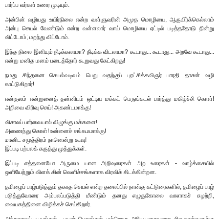
பார்ப்ப வர்கள் உணர முடியும்.
அன்பின் வழியது உயிர்நிலை என்ற வள்ளுவரின் அமுத மொழியை, ஆருயிர்க்கெல்லாம்
அன்பு செயல் வேண்டும் என்ற வள்ளலார் வாய் மொழியை ஏட்டில் படித்ததோடு நின்று
விட்டோம்; மறந்து விட்டோம்.
இந்த நிலை இனியும் நீடிக்கலாமா? நீடிக்க விடலாமா? கூடாது... கூடாது... அறவே கூடாது...
என்று மனித மனம் படைத்தோர் கூறுவது கேட்கிறது!
நமது சிந்தனை செயல்வடிவம் பெறு வதற்குப் புரட்சிக்கவிஞர் பாரதி தாசன் வழி
காட்டுகிறார்!
என்குலம் என்றுனைத் தன்னிடம் ஒட்டிய மக்கட் பெருங்கடல் பார்த்து மகிழ்ச்சி கொள்!
அறிவை விரிவு செய்! அகண்டமாக்கு!
விசாலப் பார்வையால் விழுங்கு மக்களை!
அணைந்து கொள்! உன்னைச் சங்கமமாக்கு!
மானிட சமுத்திரம் நானென்று கூவு!
இப்படி பற்பலக் கருத்து முத்துக்கள்.
இப்படி எத்தனையோ அருமை யான அறிவுரைகள் அற உரைகள் - வாழ்க்கையில்
ஒளியேற்றும் விளக் கின் வெளிச்சங்களாக விரவிக் கிடக்கின்றன.
தமிழைப் பாழ்படுத்தும் தகாத செயல் என்ற தலைப்பில் நான்கு கட்டுரைகளில், தமிழைப் பாழ்
படுத்துவோரை அம்பலப்படுத்தி மீண்டும் தனது எழுதுகோலை வாளாகச் சுழற்றி,
வையகத்தினை விழிக்கச் செய்கிறார்.