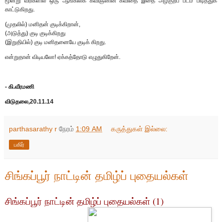
மூன்று வரிகளில் ஒரு ஆங்கிலக் கவிஞனின் கவிதை இதை அழகுறப் படம் பிடித்துக்
காட்டுகிறது.
(முதலில்) மனிதன் குடிக்கிறான்,
(அடுத்து) குடி குடிக்கிறது
(இறுதியில்) குடி மனிதனையே குடிக் கிறது.
என்றுதான் விடியலோ! ஏக்கத்தோடு எழுதுகிறேன்.
- கி.வீரமணி
விடுதலை,20.11.14
parthasarathy r
நேரம்
1:09 AM
கருத்துகள் இல்லை:
பகிர்
சிங்கப்பூர் நாட்டின் தமிழ்ப் புதையல்கள்
சிங்கப்பூர் நாட்டின் தமிழ்ப் புதையல்கள் (1)