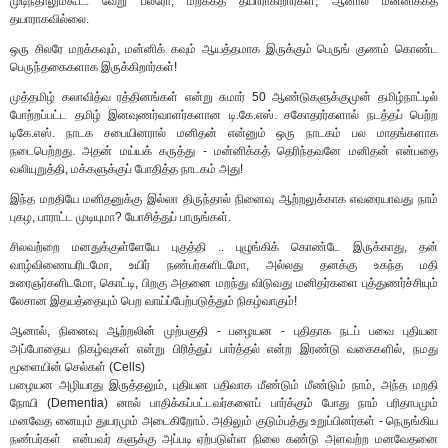
முடிந்தாலும்கூட. வேறு பலரோ, மறக்கத் தயாராகிறார்கள்; ஆனால் மன்னிக்கத்
தயாராகவில்லை.
ஒரு சிலரே மறக்கவும், மன்னிக் கவும் ஆயத்தமாக இருக்கும் பெருங் குணம் கொண்ட
பெருந்தகைகளாக இருக்கிறார்கள்!
முத்தமிழ் கலாவித்வ ரத்தினங்கள் என்று சுமார் 50 ஆண்டுகளுக்குமுன் தமிழ்நாட்டில்
போற்றப்பட்ட தமிழ் இனவுணர்வாளர்களான டி.கே.எஸ். சகோதரர்களால் நடத்தப் பெற்ற
டிகே.எஸ். நாடக சபையினரால் மனிதன் என்னும் ஒரு நாடகம் பல மாதங்களாக
நடைபெற்றது. அதன் மய்யக் கருத்து - மன்னிக்கத் தெரிந்தவனே மனிதன் என்பதை
வலியுறுத்தி, மக்களுக்குப் போதித்த நாடகம் அது!
இந்த மறதியே மனிதனுக்கு இல்லா திருந்தால் நினைவு ஆற்றலுக்காக எவரையாவது நாம்
புகழ, பாராட்ட முடியுமா? யோசித்துப் பாருங்கள்.
சிலவற்றை மனதுக்குள்ளேயே புகுத்தி .. புழுங்கிக் கொண்டே இருக்காது, தன்
வாழ்விணையரிடமோ, உயிர் நண்பர்களிடமோ, அல்லது தனக்கு உகந்த மதி
உரைஞர்களிடமோ, கொட்டி, பிறகு அதனை மறந்து விடுவது மனிதர்களை புத்துணர்ச்சியும்
லேசான இதயத்தையும் பெற வாய்ப்பேற்படுத்தும் நிகழ்வாகும்!
ஆனால், நினைவு ஆற்றலின் முற்பகுதி - பழையன - புதிதாக நடப் பவை புதியன
அப்போதைய நிகழ்வுகள் என்று பிரித்துப் பார்த்தல் என்ற இரண்டு வகைகளில், நமது
மூளையின் செல்கள் (Cells)
பழையன அழியாது இருத்தலும், புதியன பதிவாக மீண்டும் மீண்டும் நாம், அந்த மறதி
நோயி (Dementia) னால் பாதிக்கப்பட்டவர்களைப் பார்க்கும் போது நாம் பரிதாபமும்
மனவேத னையும் துயரமும் அடைகிறோம். அதிலும் குடும்பத்து உறுப்பினர்கள் - நெருங்கிய
நண்பர்கள் என்பவர் களுக்கு அப்படி ஏற்படுள்ள நிலை கண்டு அளவற்ற மனவேதனை