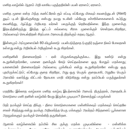
மனித வாழ்வில் ஆறாம் அறி வாகிய பகுத்தறிவின் பயன் ஏராளம்; ஏராளம்.
மனித மூளை என்ற அந்த கண்ட்ரோல் ரூம் எப்படி எப்போது மிகவும் கவனத்துடன் (Alert)
துடிப் புடன் இயங்குகிறது என்பது நமது உடலின் பல்வேறு எச்சரிக்கைகளைக் கூர்ந்து
கவனித்து, ஆய்ந்து அறியாத வர்கள் பலருக்குத் தெரிவதில்லை. இந்த மூளைக்கு
இதயத்திலிருந்து இரத்த ஓட்டம் எவ்வளவு சீராக மூளைக்குச் சென்றடைகிறதோ,
அவ்வளவும் செயல்திறன் சிறப்பாக அமையத் திறக்கும் கதவு ஆகும்.
இன்னமும் அம்மூளையின் 80 விழுக்காடு பயன்படுத்தாத (பகுதி) நஞ்சை நிலம் போலதான்
உள்ளது என்று அறிவியல் அறிஞர்கள் கூறு கிறார்கள்.
மனிதனின் நினைவாற்றல் - ஏன் மிருகங்களுக்குக்கூட இது உண்டு என்று
கூறுகின்றார்களே, யானை தனக்குக் கேடு செய்தவர்களை ஒரு போதும் மறக்காது;
யானையின் நினைவாற்றல் அவ்வளவு முக்கியம் என்று கூறுகிறார்களே என்பது ஒரு
புறமிருக்கட்டும்; எப்போது குறை கிறதோ, அது ஒரு பெருங் குறையாகி, அதுவே பெரும்
அளவில் வளர்ந்து விட்டால் நோயாக மாறி விடுகிறது என்று நரம்பியல் மருத்துவர்கள்
கூறுகிறார்கள்!
மறதியே இல்லாத வாழ்வாக மனித வாழ்வு இயற்கையில் அமைந் திருந்தால், அதைவிடக்
கொடுமை மனி தனின் வாழ்வில் வேறு இருக்க முடியுமா? நினைத்துப் பாருங்கள்
பிறர் நமக்குச் செய்த தீங்கு - தீமை கொடுமைகளை மன்னிக்கவும் மறக்கவும் செய்தலே
சாலச் சிறந்தது என்று நமக்கு அறிவார்ந்த பெரு மக்களும் அவர்தம் சிந்தனைப் பூக்களான
அறநூல்களும் நமக்குச் சொல்லித் தருகின்றன.
ஆனால் வாழ்க்கையில் நம்மில் சில ருக்கு மறக்க முடியவில்லை - மன்னிக்க