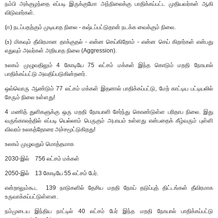
நம்பி அக்குழந்தை எப்படி இருக்குமோ அந்நிலைக்கு பாதிக்கப்பட்ட முதியவர்கள் ஆகி
விடுவார்கள்.
(ஈ) நடப்பதற்கும் முடியாத நிலை - கஷ்டப்பட்டுதான் நடக்க வைக்கும் நிலை.
(உ) மிகவும் தீவிரமான தாக்குதல் - என்ன செய்கிறோம் - என்ன செய் கிறார்கள் என்பது
எதுவும் அவர்கள் அறியாத நிலை (Aggression).
உலகம் முழுவதிலும் 4 கோடியே 75 லட்சம் மக்கள் இந்த கொடும் மறதி நோயால்
பாதிக்கப்பட்டு அவதிப்படுகின்றனர்.
ஒவ்வொரு ஆண்டும் 77 லட்சம் மக்கள் இதனால் பாதிக்கப்பட்டு, மேற் காட்டிய பட்டியலில்
சேரும் நிலை உள்ளது!
4 மணித் துளிகளுக்கு ஒரு மறதி நோயாளி சேர்ந்து கொண்டுள்ள பரிதாப நிலை. இது
வருங்காலத்தில் எப்படி யெல்லாம் பெருகும் அபாயம் உள்ளது என்பதைக் கீழ்வரும் புள்ளி
விவரம் உலகத்தோரை அச்சமூட்டுகிறது!
உலகம் முழுவதும் மொத்தமாக
2030-இல் 756 லட்சம் மக்கள்
2050-இல் 13 கோடியே 55 லட்சம் பேர்.
என்றாலும்கூட 139 நாடுகளில் தேசிய மறதி நோய் தடுப்புத் திட்டங்கள் தீவிரமாக
உருவாக்கப்பட்டுள்ளன.
நம்முடைய இந்திய நாட்டில் 40 லட்சம் பேர் இந்த மறதி நோயால் பாதிக்கப்பட்டு