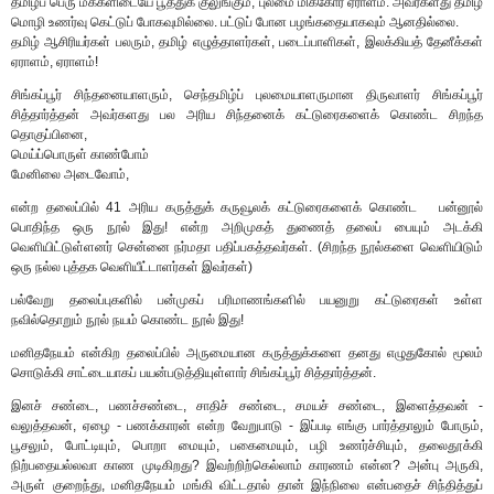
தமிழ்ப் பெரு மக்களிடையே பூத்துக் குலுங்கும், புலமை மிக்கோர் ஏராளம். அவர்களது தமிழ்
மொழி உணர்வு கெட்டுப் போகவுமில்லை. பட்டுப் போன பழங்கதையாகவும் ஆனதில்லை.
தமிழ் ஆசிரியர்கள் பலரும், தமிழ் எழுத்தாளர்கள், படைப்பாளிகள், இலக்கியத் தேனீக்கள்
ஏராளம், ஏராளம்!
சிங்கப்பூர் சிந்தனையாளரும், செந்தமிழ்ப் புலமையாளருமான திருவாளர் சிங்கப்பூர்
சித்தார்த்தன் அவர்களது பல அரிய சிந்தனைக் கட்டுரைகளைக் கொண்ட சிறந்த
தொகுப்பினை,
மெய்ப்பொருள் காண்போம்
மேனிலை அடைவோம்,
என்ற தலைப்பில் 41 அரிய கருத்துக் கருவூலக் கட்டுரைகளைக் கொண்ட பன்னூல்
பொதிந்த ஒரு நூல் இது! என்ற அறிமுகத் துணைத் தலைப் பையும் அடக்கி
வெளியிட்டுள்ளனர் சென்னை நர்மதா பதிப்பகத்தவர்கள். (சிறந்த நூல்களை வெளியிடும்
ஒரு நல்ல புத்தக வெளியீட்டாளர்கள் இவர்கள்)
பல்வேறு தலைப்புகளில் பன்முகப் பரிமாணங்களில் பயனுறு கட்டுரைகள் உள்ள
நவில்தொறும் நூல் நயம் கொண்ட நூல் இது!
மனிதநேயம் என்கிற தலைப்பில் அருமையான கருத்துக்களை தனது எழுதுகோல் மூலம்
சொடுக்கி சாட்டையாகப் பயன்படுத்தியுள்ளார் சிங்கப்பூர் சித்தார்த்தன்.
இனச் சண்டை, பணச்சண்டை, சாதிச் சண்டை, சமயச் சண்டை, இளைத்தவன் -
வலுத்தவன், ஏழை - பணக்காரன் என்ற வேறுபாடு - இப்படி எங்கு பார்த்தாலும் போரும்,
பூசலும், போட்டியும், பொறா மையும், பகைமையும், பழி உணர்ச்சியும், தலைதூக்கி
நிற்பதையல்லவா காண முடிகிறது? இவற்றிற்கெல்லாம் காரணம் என்ன? அன்பு அருகி,
அருள் குறைந்து, மனிதநேயம் மங்கி விட்டதால் தான் இந்நிலை என்பதைச் சிந்தித்துப்