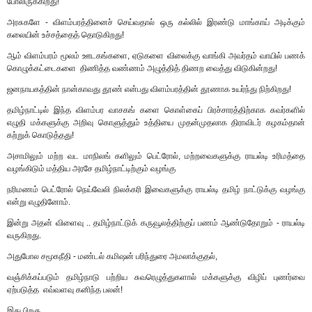
போலிருக்கிறது!
அரசுகளே - விளம்பரத்தினைச் செய்வதால் ஒரு கல்லில் இரண்டு மாங்காய் அடிக்கும்
கலையின் உச்சத்தைத் தொடுகிறது!
ஆம் விளம்பரம் மூலம் ஊடகங்களை, ஏடுகளை விலைக்கு வாங்கி அவர்தம் வாயில் பணக்
கொழுக்கட்டைகளை திணித்த வண்ணம் அழுத்தித் திணற வைத்து விடுகின்றது!
ஜனநாயகத்தின் நான்காவது தூண் என்பது விளம்பரத்தின் தூணாக உயர்ந்து நிற்கிறது!
தமிழ்நாட்டில் இந்த விளம்பர வாசகங் களை கொள்கைப் பிரச்சாரத்திற்காக சுவர்களில்
எழுதி மக்களுக்கு அறிவு கொளுத்தும் உத்தியை முதன்முதலாக திராவிடர் கழகம்தான்
கற்றுக் கொடுத்தது!
அசாமிலும் மற்ற வட மாநிலங் களிலும் பெட்ரோல், மற்றவைகளுக்கு ராயல்டி உரிமத்தை
வழங்கிடும் மத்திய அரசே தமிழ்நாட்டிற்கும் வழங்கு
நரிமணம் பெட்ரோல் நெய்வேலி நிலக்கரி இவைகளுக்கு ராயல்டி தமிழ் நாட்டுக்கு வழங்கு
என்று எழுதினோம்.
இன்று அதன் விளைவு .. தமிழ்நாட்டுக் கருவூலத்திற்குப் பணம் ஆண்டுதோறும் - ராயல்டி
வருகிறது.
அதுபோல சமூகநீதி - மண்டல் கமிஷன் பரிந்துரை அமலாக்குதல்,
வஞ்சிக்கப்படும் தமிழ்நாடு பற்றிய சுவரெழுத்துகளால் மக்களுக்கு விழிப் புணர்வை
ஏற்படுத்த எவ்வளவு கனிந்த பலன்!
இது பிறகு