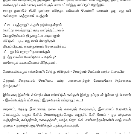
எல்லோரும் பகல் உணவு வாங்கி கும்பலாக உட்கார்ந்து சாப்பிடும் நேரத்தில்,
தனது துண்டுச் சீட்டு ஒன்றை எடுத்து, கவியரசர் பொன்னி வளவன் ஒரு ஏழு வரி
கவிதையை சத்தமாகப் படித்தார்.
பட்டை யடித்தாலும் அதன் நடுவே நன்றாய்
பொட்டு வைத்தாலும் தாடி வளர்த்திட்டாலும்
பொழுதெல்லாம் திருவருட்பா பாடினாலும்
விட்டுவிட முடியாது எனச் சிறைக்குள்
விடாப் பிடியாய் வைத்துள்ளார் சொக்கலிங்கம்
பட்ட துயர்போதாதா? நாளைக்கும்
நீ பற்ற வைக்க வேண்டுமா டீ அடுப்பு?
எல்லோரும் கலகலவெனச் சிரித் தனர்.
சொக்கலிங்கமும் எங்களோடு சேர்ந்து சிரித்தார் - கொஞ்சம் வெட்கங் கலந்த நிலையில்!
அந்நாள் சிறைவாசக் கொடுமை என்ற பாலைவனத்துச் சோலைபோல இத்தகைய
நிகழ்வுகள்!
இவ்வளவு இலக்கியச் செறிவுள்ள ஈரோட்டுக் கவிஞன் இன்று நம்முடன் இல்லாமற் போனார்
- இலக்கியத்தில் எப்போதும் இருக்கிறவர் என்றாலும் கூட!
காரணம், நேற்று இனமானத் தலை வர் கலைஞர் அவர்களும், இனமானப் பேராசிரியர்
அவர்களும், நானும் பேசிக் கொண்டிருந்தபோது, வருந்திப் பேசி னோம் - குடி எத்தனை
அறிஞர்கள், கவிஞர்கள், கலைஞர்கள், வாழ்வு தொடங்கி, எண்ணற்றவர்களின் வாழ் வைக்
குடித்த - குடிக்கும், குடி கெடுக்கும் மதுப்பழக்கம்பற்றி.