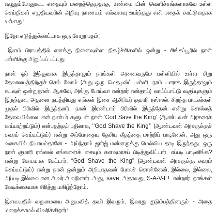
எழுதும்போதுகூட எதையும் மறைத்தெழுதாத, உண்மை யின் வெளிச்சங்களாகவே உள்ள
செய்திகள் எழுதியவரின் அறிவு நாணயம் எவ்வளவு உயர்ந்தது என் பதைக் காட்டுவதாக
உள்ளது!
இதோ எடுத்துக்காட்டாக ஒரு சோறு பதம்:
..இளம் பிராயத்தில் எனக்கு நினைவுள்ள நிகழ்ச்சிகளில் ஒன்று - சிங்கப்பூரில் நான்
பள்ளிக்கு அனுப்பப் பட்டது
நான் ஓர் இந்துவாக இருந்தாலும் நாங்கள் அனைவருமே பள்ளியில் உள்ள சிறு
தேவாலயத்திற்குச் செல் வோம் (அது ஒரு மெதடிஸ்ட் பள்ளி. நாம் யாராக இருந்தாலும்
கடவுள் ஒன்றுதான். ஆகவே, அங்கு போய்வா என்றார் என்தாய்) வாய்ப்பாட்டு வகுப்புகளும்
இருந்தன, அதனை நடத்தியது எங்கள் இசை ஆசிரியர் குமாரி ரஸ்ஸல். சிறந்த பாடகர்கள்
முதல் பிரிவில் இருந்தனர். நான் இரண்டாம் பிரிவில் இருந்தேன் என்று சொல்லத்
தேவையில்லை. என் நண்பர் களுடன் நான் ‘God Save the King’ (ஆண்டவன் அரசரைக்
காப்பாற்றட்டும்) என்பதற்குப் பதிலாக, ‘’God Shave the King’’ (ஆண்டவன் அரசருக்குச்
சவரம் செய்யட்டும்) என்று அப்போதைய தேசிய கீதத்தை மாற்றிப் பாடினேன். அது ஒரு
வகையில் நியாயம்தானே - அய்ந்தாம் ஜார்ஜ் மன்னருக்கு மெல்லிய தாடி இருந்தது. ஒரு
நாள் குமாரி ரஸ்ஸல் எங்களைக் கையும் களவுமாகப் பிடித்துவிட்டார். எப்படி பாடினீங்க?
என்று கோபமாக கேட்டார். “God Shave the King” (ஆண்டவன் அரசருக்கு சவரம்
செய்யட்டும்) என்று நான் ஒன்றும் அறியாதவன் போலச் சொன்னேன். இல்லை, இல்லை,
அப்படி இல்லை என அவர் அலறினார். அது, save, அதாவது, S-A-V-E! என்றார். நாங்கள்
வேடிக்கையாக சிரித்து மகிழ்ந்தோம்.
இளவயதில் வறுமையை அனுபவித் தவர் இவரும், இவரது குடும்பத்தினரும் - அதை
மறைக்காமல் விவரிக்கிறார்!