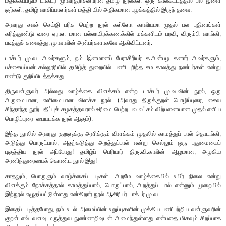
மதிக்கப்படும் டாக்டர் மு.வரதராசனாரின் தமிழ் நூல்கள் ஒரு காலகட்டத்தில் பல இளை
ஞர்கள், தமிழ் வாசிப்பாளர்கள் மத்தி யில் அதிகமான புழக்கத்தில் இருந் தவை.
அவரது சவச் செய்தி பரிசு பெற்ற நூல் கள்ளோ காவியமா முதல் பல புதினங்கள்
கரித்துண்டு வரை ஏராள மான பல்லாயிரக்கணக்கில் மக்களிடம் பரவி, விரும்பி வாங்கி,
படித்துச் சுவைத்து, மு.வ.வின் அன்பர்களாகவே ஆகிவிட்டனர்.
டாக்டர் மு.வ. அவர்களும், நம் இனமானப் பேராசிரியர் க.அன்பழ கனார் அவர்களும்,
பச்சையப்பன் கல்லூரியில் தமிழ்த் துறையில் பணி புரிந்த சம காலத்து நண்பர்கள் என்று
ஈண்டு குறிப்பிடத்தக்கது.
திருவள்ளுவர் அல்லது வாழ்க்கை விளக்கம் என்ற டாக்டர் மு.வ.வின் நூல், ஒரு
அருமையான, எளிமையான விளக்க நூல். (அவரது திருக்குறள் பொழிப்புரை, சைவ
சிந்தாந்த நூற் பதிப்புக் கழகத்தவரால் உரிமை பெற்ற பல லட்சம் விற்பனையான முதல் எளிய
பொழிப்புரை பையடக்க நூல் ஆகும்).
இந்த நூலில் அவரது குறளுக்கு அளிக்கும் விளக்கம் முதலில் காமத்துப் பால் தொடங்கி,
அடுத்து பொருட்பால், அதற்கடுத்து அறத்துப்பால் என்று செல்லும் ஒரு புதுமையைப்
புகுத்திய நூல் அப்போது! தமிழ்ப் பெரியார் திரு.வி.க.வின் ஆழமான, அழகிய
அணிந்துரையைக் கொண்ட நூல் இது!
காதலும், பொருளும் வாழ்க்கைப் படிகள். அறமே வாழ்க்கையில் உயிர் நிலை என்று
விளக்கும் நோக்கத்தால் காமத்துப்பால், பொருட்பால், அறத்துப் பால் என்னும் முறையில்
இந்நூல் எழுதப்பட்டுள்ளது என்கிறார் நூல் ஆசிரியர் டாக்டர் மு.வ.
இதைப் படித்தபோது, நம் உடல் அமைப்பின் உறுப்புகளின் முக்கிய பணிபற்றிய வள்ளுவரின்
குறள் எவ் வளவு மருத்துவ நுண்ணறிவுடன் அமைந்துள்ளது என்பதை மிகவும் சிறப்பாக