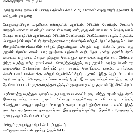
விளக்குகிறார் டாக்டர் மு.வ.
மருந்து என்ற தலைப்பில் (எனது பதிப்பில் பக்கம் 219) விளக்கம் எழுது கிறார் நூலாசிரியர்
வள்ளுவர் குறளுக்கு.
பொதுவாழ்விற்குக் கருவியாக உள்ளத்தின் உறுதியும், அறிவின் தெளிவும், கெடாமல்
காத்துக் கொள்ள வேண்டும். வரைவின் மகளிர், கள், சூது என்பன போல் உடம்பிற்கு வரும்
நோயும், உள்ளத்தின் உறுதியையும் அறிவின் தெளிவையும் கெடுக்கவல்ல தாகும். ஆதலின்,
பொதுவாழ்வில் ஈடுபட்டோர் நோயற்றவராக வாழ வேண்டும் என்றும், நோய் வந்தாலும் உடனே
தீர்த்துக்கொள்ளவேண்டும் என்றும் திருவள்ளுவர் இங்குக் கூறு கின்றார். முதல் ஏழு
குறளில் நோயில் லாமல் வாழ இயற்கை வழியைக் கூறி, பிறகு மூன்று குறளில் நோய்
வந்தபின் மருந்தால் அதைத் தீர்த்துக் கொள்ளும் முறையைக் கூறுகின்றார். அதிகாரத்
திற்கு மருந்து என்ற தலைப்பையே கொடுத்திருந்தும், ஏழு குறளில் மருந்து வேண்டாத
வாழ்வையே அறிவுறுத்து கின்றார்; ஒரு குறளில் வெளிப்படை யாகவே மருந்தென
வேண்டாவாம் யாக்கைக்கு என்றும் தெளிவிக்கின்றார். ஆனால், இந்த நெறி மிக அரிய
நெறி என்றும், எல்லோராலும் எல்லாக் காலத் திலும் இயலாதது என்றும் உணர்ந்து, தவறி
நோய்வாய்ப்பட்டவர்களுக்கு மருந்தால் தீர்க்கும் முறையை மூன்று குறளால் அறிவிக்கின்றார்.
பழங்காலத்து மருத்துவ முறைப்படி ஒருவனுடைய கையில் நாடி பார்த்து அவன் உற்ற நோய்
இன்னது என்று காண முடியும். அவ்வாறு காணும்போது உடம்பில் வாதம், பித்தம்,
சிலேத்துமம் என்னும் மூன்றும் மிகாமலும் குறையா மலும் இயற்கையான அளவில் இருந்
தால் நோயற்ற நிலை என்று கூறுவார் கள். இந்த மூன்றில் ஒன்றோ, இரண்டோ மிகுந்தாலும்,
குறைந்தாலும் நோய் உண்டாக்கும்:
மிகினும் குறையினும் நோய்செய்யும் நூலோர்
வளிமுதலா எண்ணிய மூன்று. (குறள் 941)