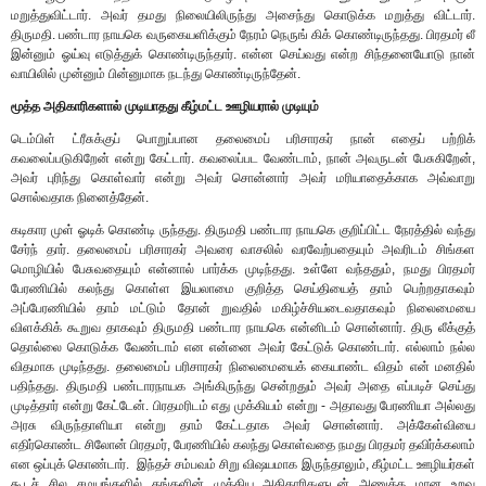
மறுத்துவிட்டார். அவர் தமது நிலையிலிருந்து அசைந்து கொடுக்க மறுத்து விட்டார்.
திருமதி. பண்டார நாயகெ வருகையளிக்கும் நேரம் நெருங் கிக் கொண்டிருந்தது. பிரதமர் லீ
இன்னும் ஓய்வு எடுத்துக் கொண்டிருந்தார். என்ன செய்வது என்ற சிந்தனையோடு நான்
வாயிலில் முன்னும் பின்னுமாக நடந்து கொண்டிருந்தேன்.
மூத்த அதிகாரிகளால் முடியாதது கீழ்மட்ட ஊழியரால் முடியும்
டெம்பிள் ட்ரீசுக்குப் பொறுப்பான தலைமைப் பரிசாரகர் நான் எதைப் பற்றிக்
கவலைப்படுகிறேன் என்று கேட்டார். கவலைப்பட வேண்டாம், நான் அவருடன் பேசுகிறேன்,
அவர் புரிந்து கொள்வார் என்று அவர் சொன்னார் அவர் மரியாதைக்காக அவ்வாறு
சொல்வதாக நினைத்தேன்.
கடிகார முள் ஓடிக் கொண்டி ருந்தது. திருமதி பண்டார நாயகெ குறிப்பிட்ட நேரத்தில் வந்து
சேர்ந் தார். தலைமைப் பரிசாரகர் அவரை வாசலில் வரவேற்பதையும் அவரிடம் சிங்கள
மொழியில் பேசுவதையும் என்னால் பார்க்க முடிந்தது. உள்ளே வந்ததும், நமது பிரதமர்
பேரணியில் கலந்து கொள்ள இயலாமை குறித்த செய்தியைத் தாம் பெற்றதாகவும்
அப்பேரணியில் தாம் மட்டும் தோன் றுவதில் மகிழ்ச்சியடைவதாகவும் நிலைமையை
விளக்கிக் கூறுவ தாகவும் திருமதி பண்டார நாயகெ என்னிடம் சொன்னார். திரு லீக்குத்
தொல்லை கொடுக்க வேண்டாம் என என்னை அவர் கேட்டுக் கொண்டார். எல்லாம் நல்ல
விதமாக முடிந்தது. தலைமைப் பரிசாரகர் நிலைமையைக் கையாண்ட விதம் என் மனதில்
பதிந்தது. திருமதி பண்டாரநாயக அங்கிருந்து சென்றதும் அவர் அதை எப்படிச் செய்து
முடித்தார் என்று கேட்டேன். பிரதமரிடம் எது முக்கியம் என்று - அதாவது பேரணியா அல்லது
அரசு விருந்தாளியா என்று தாம் கேட்டதாக அவர் சொன்னார். அக்கேள்வியை
எதிர்கொண்ட சிலோன் பிரதமர், பேரணியில் கலந்து கொள்வதை நமது பிரதமர் தவிர்க்கலாம்
என ஒப்புக் கொண்டார். இந்தச் சம்பவம் சிறு விஷயமாக இருந்தாலும், கீழ்மட்ட ஊழியர்கள்
கூடச் சில சமயங்களில் தங்களின் முக்கிய அதிகாரிகளுடன் அணுக்க மான உறவு