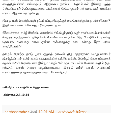
வைத்திருப்பார்கள் என்பதையும் அத்தகைய தனிப்பட்ட தொடர்புகள் இல்லாத மூத்த
அதிகாரிகளால் செய்ய முடியாததை அவர்களால் செய்ய முடியும் என் பதை தான் உணர்ந்து
பாராட்ட அது எனக்கு உதவியது.
இவரது உடன் தோன்றிய மதி நுட்பம் எப்படி இவருக்குக் கை கொடுத்துள்ளது பார்த்தீர்களா?
இதுபோல சுவைபடச் சொல்லும் நிகழ்வுகள் பற்பல.
இந்த புத்தகம் தமிழ் இலக்கிய வரலாற்றில் சிங்கப்பூர் தமிழ் எழுத் தாளர், படைப்பாளிகளின்
செறிந்த கருத்துவளம் தமிழாக்கம் போலவே படிப்பவருக்கு அது மொழிபெயர்ப்பு என்று
தெரியாத அளவுக்கு சுவை குன்றா ஆற்றொழுக்கு நடை உள்ளது இந்த அரிய
களஞ்சியத்தில்!
தமிழில் அளித்த தமிழ் முரசு குழுமத் தலைவர் திரு சந்திரதாசும் பொறுப்பாசிரியர்
இராஜேந்திரனும் தமிழ் கூறும் நல்லுலகத்தின் நன்றிக் குரியர். சிங்கப்பூர் பிரபல பல்கலைக்
கழகங் களின் பேராசிரியராக இன்றும் உழைப் பின் உருவமாய் உள்ள மேனாள் அதிபர் திரு.
எஸ்.ஆர். நாதன் அவரது வாழ்விணையரான திருமதி ஊர்மி நாதன் அவர்களும்
பாராட்டத்தக்க நமது வாழ்த்துகளுக்கும் உரியவர் ஆவர்!
- கி.வீரமணி - வாழ்வியல் சிந்தனைகள்
-விடுதலை,2,3.10.14
parthasarathy r
நேரம்
12:01 AM
கருத்துகள் இல்லை: