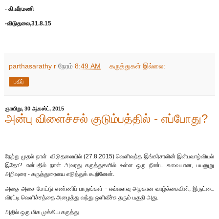
- கி.வீரமணி
-விடுதலை,31.8.15
parthasarathy r
நேரம்
8:49 AM
கருத்துகள் இல்லை:
பகிர்
ஞாயிறு, 30 ஆகஸ்ட், 2015
அன்பு விளைச்சல் குடும்பத்தில் - எப்போது?
நேற்று முதல் நாள் விடுதலையில் (27.8.2015) வெளிவந்த இங்கர்சாலின் இன்பவாழ்வியல்
இதோ? என்பதில் நான் அவரது கருத்துகளில் உள்ள ஒரு நீண்ட சுவையான, பயனுறு
அறிவுரை - கருத்துரையை எடுத்துக் கூறினேன்.
அதை அசை போட்டு எண்ணிப் பாருங்கள் - எவ்வளவு அழகான வாழ்க்கையின், இருட்டை
விரட்டி வெளிச்சத்தை அழைத்து வந்து ஒளிவீச்சு தரும் பகுதி அது.
அதில் ஒரு மிக முக்கிய கருத்து