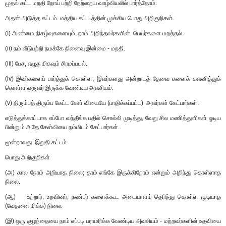
முதல் கட்ட மறதி நோய் பற்றி நேற்றைய வாழ்வியலில் பார்த்தோம்.
அதன் அடுத்த கட்டம். மத்திய கட் டத்தின் முக்கிய பொது அறிகுறிகள்.
(I) அண்மை நிகழ்வுகளையும், நாம் அறிந்தவர்களின் பெயர்களை மறத்தல்.
(ii) நம் வீடுபற்றி நமக்கே நினைவு இன்மை - மறதி.
(iii) பேச, எழுத மிகவும் சிரமப்படல்.
(iv) இவர்களைப் பார்த்துக் கொள்ள, இவர்களது அன்றாடத் தேவை களைக் கவனித்துக்
கொள்ள ஒருவர் இருக்க வேண்டிய அவசியம்.
(v) திரும்பத் திரும்ப கேட்ட கேள் வியையே (பாதிக்கப்பட்ட) அவர்கள் கேட்பார்கள்.
எடுத்துக்காட்டாக எப்போ வந்தீங்க பதில் சொல்லி முடித்து, வேறு சில மணித்துளிகள் ஓடிய
பின்னும் அதே கேள்வியை நம்மிடம் கேட்பார்கள்.
மூன்றாவது இறுதி கட்டம்
பொது அறிகுறிகள்
(அ) கால நேரம் அறியாத நிலை; தாம் எங்கே இருக்கிறோம் என்றும் அறிந்து கொள்ளாத
நிலை.
(ஆ) உற்றார், உறவினர், நண்பர் களைக்கூட அடையாளம் தெரிந்து கொள்ள முடியாத
(வேதனை மிக்க) நிலை.
(இ) ஒரு குழந்தையை நாம் எப்படி பராமரிக்க வேண்டிய அவசியம் - மற்றவர்களின் உதவியை