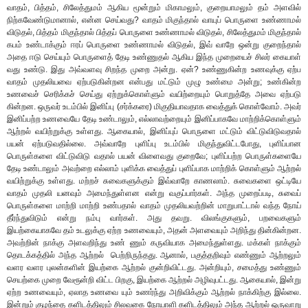
வாதம், பித்தம், சிலேத்துமம் ஆகிய மூன்றும் மிகாமலும், குறையாமலும் தம் அளவில்
நிற்கவேண்டுமானால், என்ன செய்வது? வாதம் மிகுந்தால் வாயுப் பொருளை உண்ணாமல்
விடுதல், பித்தம் மிகுந்தால் பித்தப் பொருளை உண்ணாமல் விடுதல், சிலேத்துமம் மிகுந்தால்
கபம் உண்டாக்கும் ஈரப் பொருளை உண்ணாமல் விடுதல், இவ் வாறே ஒன்று குறைந்தால்
அதை ஈடு செய்யும் பொருளைத் தேடி உண்ணுதல் ஆகிய இந்த முறையைச் சிலர் கையாள்
வது உண்டு. இது அவ்வளவு சிறந்த முறை அன்று. ஏன்? உண்ணுகின்ற உணவுக்கு ஏற்ப
வாதம் முதலியவை ஏற்படுகின்றன என்பது மட்டும் முழு உண்மை அன்று; உண்கின்ற
உணவைச் செரிக்கச் செய்து ஏற்றுக்கொள்ளும் வயிற்றையும் பொறுத்தே அவை ஏற்படு
கின்றன. ஒருவர் உடம்பில் இனிப்பு (சர்க்கரை) மிகுதியாவதாக வைத்துக் கொள்வோம். அவர்
இனிப்பற்ற உணவையே தேடி உண்டாலும், எல்லாவற்றையும் இனிப்பாகவே மாற்றிக்கொள்ளும்
ஆற்றல் வயிற்றுக்கு உள்ளது. ஆகையால், இனிப்புப் பொருளை மட்டும் விட்டுவிடுவதால்
பயன் ஏற்படுவதில்லை. அவ்வாறே புளிப்பு உடம்பில் மிகுந்துவிட்டபோது, புளிப்பான
பொருள்களை விட்டுவிடு வதால் பயன் விளைவது குறைவே; புளிப்பற்ற பொருள்களையே
தேடி உண்டாலும் அவற்றை எல்லாம் புளிக்க வைத்துப் புளிப்பாக மாற்றிக் கொள்ளும் ஆற்றல்
வயிற்றுக்கு உள்ளது. மற்றச் சுவைகளுக்கும் இவ்வாறே காணலாம். சுவைகளை ஒட்டியே
வாதம் முதலி யனவும் அமைந்துள்ளன என்று வகுப்பார்கள். அந்த முறைப்படி, சுவைப்
பொருள்களை மாற்றி மாற்றி உண்பதால் வாதம் முதலியவற்றின் மாறுபாட்டால் வந்த நோய்
தீர்ந்துவிடும் என்று நம்பு வார்கள். அது தவறு. விலங்குகளும், பறவைகளும்
இயற்கையாகவே தம் உடலுக்கு ஏற்ற உணவையும், அதன் அளவையும் அறிந்து தின்கின்றன.
அவற்றின் நாக்கு அளவறிந்து உண் ணும் கருவியாக அமைந்துள்ளது. மக்கள் நாக்கும்
தொடக்கத்தில் அந்த ஆற்றல் பெற்றிருந்தது. ஆனால், பகுத்தறிவும் எண்ணும் ஆற்றலும்
வளர வளர புலன்களின் இயற்கை ஆற்றல் குன்றிவிட்டது. அன்றியும், சமைத்து உண்ணும்
செயற்கை முறை வேரூன்றி விட்ட பிறகு, இயற்கை ஆற்றல் அழிவுபட்டது. ஆகையால், இன்று
ஏற்ற உணவையும், ஏலாத உணவை யும் உணர்ந்து அறிவிக்கும் ஆற்றல் நாக்கிற்கு இல்லை.
இன்றும் குழந்தை களிடத்திலும் சிலவகை நோயாளி களிடத்திலும் அந்த ஆற்றல் ஒருவாறு