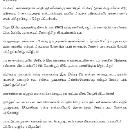
கட்அவுட் கலாச்சாரமாக மாறியது! எங்கெங்கு காணினும் கட்அவுட்டுகள் அது எல்லை மீறி,
எரிச்சலை அனை வருக்கும் உண்டாக்கியது. எனவே, அதனை ரசித்தவர்களே மக்கள் உணர்
வைப் புரிந்து பிறகு எடுத்து விட்டார்கள்.
பிறகு இப்போது புதுத்தொழில் பிளக்ஸ் (flex) என்ற கணினி, டிஜிட்டல் கண்டுபிடிப்புகளினால்
ஆன போர்டு, பதாகைகள் சின்னஞ்சிறு கிராமங்களில் கூட.
காது குத்தல், கல்யாணம் போன்ற நிகழ்வுகளில் தலைவர்கள் படத்தைப் போட்டு வருக வருக
என்ற சாக்கில் தங்கள் அத்தனை பேர்களின் படங் களையும், பிளக்ஸ் பதாகையில் போட்டு
பார்த்துப் பார்த்து மகிழ்தல்!
பல தலைவர்களுக்கே தெரியும் இது நமக்காக வைக்கப்படவில்லை. நம் சாக்கில் அவர்கள்,
தங்களை விளம் பரப்படுத்திக் கொள்ளும் விநோதமான கண்டுபிடிப்பு இது என்று!
எந்தெந்த முறையில் என்ற எல்லையற்று இது இன்று நீதி மன்றங் களாலும்கூட, டிராபிக்
ராமசாமி களாலும் கூட தடுக்க முடியாதபடி அங்கிங்கெனாதபடி எங்கும் பிரகாச மாய்
தொங்குகின்றன!
வாசகங்களை எழுதும் வசனகர்த்தாக்களும் நம் நாட்டில் மிகப் பெருகி விட்டார்கள்!
தமிழ்நாட்டில் கூலிப்படைகள் கொலையில் மட்டுமே செழிப்பாக தம் பணிகளைச் செய்வதில்
மும்முரமாய் இருக்கிறது என்ற உண்மையோடு இணைத்துக் கொள்ளப்பட வேண்டிய
மற்றொன்று
பாராட்டு மழைகளை வசனங் களாகப் பொழியும் கூலி வசன வியாபாரம் ஏராளம் உண்டே!
அந்தோ தாழ்ந்த தமிழகமே!