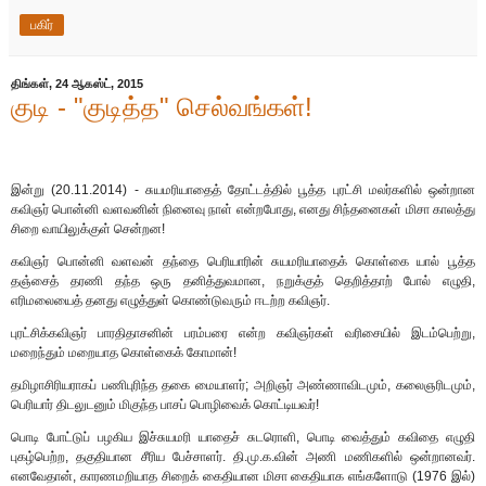
பகிர்
திங்கள், 24 ஆகஸ்ட், 2015
குடி - "குடித்த" செல்வங்கள்!
இன்று (20.11.2014) - சுயமரியாதைத் தோட்டத்தில் பூத்த புரட்சி மலர்களில் ஒன்றான
கவிஞர் பொன்னி வளவனின் நினைவு நாள் என்றபோது, எனது சிந்தனைகள் மிசா காலத்து
சிறை வாயிலுக்குள் சென்றன!
கவிஞர் பொன்னி வளவன் தந்தை பெரியாரின் சுயமரியாதைக் கொள்கை யால் பூத்த
தஞ்சைத் தரணி தந்த ஒரு தனித்துவமான, நறுக்குத் தெறித்தாற் போல் எழுதி,
எரிமலையைத் தனது எழுத்துள் கொண்டுவரும் ஈடற்ற கவிஞர்.
புரட்சிக்கவிஞர் பாரதிதாசனின் பரம்பரை என்ற கவிஞர்கள் வரிசையில் இடம்பெற்று,
மறைந்தும் மறையாத கொள்கைக் கோமான்!
தமிழாசிரியராகப் பணிபுரிந்த தகை மையாளர்; அறிஞர் அண்ணாவிடமும், கலைஞரிடமும்,
பெரியார் திடலுடனும் மிகுந்த பாசப் பொழிவைக் கொட்டியவர்!
பொடி போட்டுப் பழகிய இச்சுயமரி யாதைச் சுடரொளி, பொடி வைத்தும் கவிதை எழுதி
புகழ்பெற்ற, தகுதியான சீரிய பேச்சாளர். தி.மு.க.வின் அணி மணிகளில் ஒன்றானவர்.
எனவேதான், காரணமறியாத சிறைக் கைதியான மிசா கைதியாக எங்களோடு (1976 இல்)