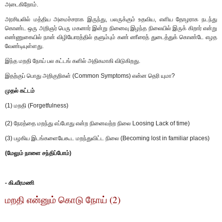
அடைகிறோம்.
அரசியலில் மத்திய அமைச்சராக இருந்து, பலருக்கும் உதவிய, எளிய தோழராக நடந்து
கொண்ட ஒரு அறிஞர் பெரு மகனார் இன்று நினைவு இழந்த நிலையில் இருக் கிறார் என்று
எண்ணுகையில் நான் விழியோரத்தில் தளும்பும் கண் ணீரைத் துடைத்துக் கொண்டே எழத
வேண்டியுள்ளது.
இந்த மறதி நோய் பல கட்டங் களில் அதிகமாகி விடுகிறது.
இதற்குப் பொது அறிகுறிகள் (Common Symptoms) என்ன தெரி யுமா?
முதல் கட்டம்
(1) மறதி (Forgetfulness)
(2) நேரத்தை மறந்து எப்போது என்ற நினைவற்ற நிலை Loosing Lack of time)
(3) பழகிய இடங்களையேகூட மறந்துவிட்ட நிலை (Becoming lost in familiar places)
(மேலும் நாளை சந்திப்போம்)
- கி.வீரமணி
மறதி என்னும் கொடு நோய் (2)