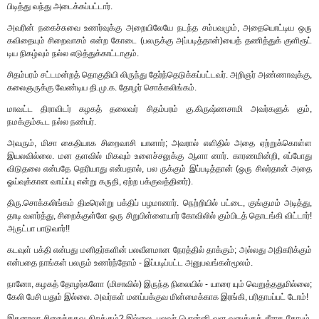
பிடித்து வந்து அடைக்கப்பட்டார்.
அவரின் நகைச்சுவை உணர்வுக்கு அறையிலேயே நடந்த சம்பவமும், அதையொட்டிய ஒரு
கவிதையும் சிறைவாசம் என்ற கோடை (பலருக்கு அப்படித்தான்)யைத் தணித்துக் குளிரூட்
டிய நிகழ்வும் நல்ல எடுத்துக்காட்டாகும்.
சிதம்பரம் சட்டமன்றத் தொகுதியி லிருந்து தேர்ந்தெடுக்கப்பட்டவர். அறிஞர் அண்ணாவுக்கு,
கலைஞருக்கு வேண்டிய தி.மு.க. தோழர் சொக்கலிங்கம்.
மாவட்ட திராவிடர் கழகத் தலைவர் சிதம்பரம் கு.கிருஷ்ணசாமி அவர்களுக் கும்,
நமக்கும்கூட நல்ல நண்பர்.
அவரும், மிசா கைதியாக சிறைவாசி யானார்; அவரால் எளிதில் அதை ஏற்றுக்கொள்ள
இயலவில்லை. மன தளவில் மிகவும் உளைச்சலுக்கு ஆளா னார். காரணமின்றி, எப்போது
விடுதலை என்பதே தெரியாது என்பதால், பல ருக்கும் இப்படித்தான் (ஒரு சிலர்தான் அதை
ஓய்வுக்கான வாய்ப்பு என்று கருதி, ஏற்ற பக்குவத்தினர்).
திரு.சொக்கலிங்கம் திடீரென்று பக்திப் பழமானார். நெற்றியில் பட்டை, குங்குமம் அடித்து,
தாடி வளர்த்து, சிறைக்குள்ளே ஒரு சிறுபிள்ளையார் கோவிலில் கும்பிடத் தொடங்கி விட்டார்!
அருட்பா பாடுவார்!!
கடவுள் பக்தி என்பது மனிதர்களின் பலவீனமான நேரத்தில் தாக்கும்; அல்லது அதிகரிக்கும்
என்பதை நாங்கள் பலரும் உணர்ந்தோம் - இப்படிப்பட்ட அனுபவங்கள்மூலம்.
நானோ, கழகத் தோழர்களோ (மிசாவில்) இருந்த நிலையில் - யாரை யும் வெறுத்ததுமில்லை;
கேலி பேசி யதும் இல்லை. அவர்கள் மனப்பக்குவ மின்மைக்காக இரங்கி, பரிதாபப்பட் டோம்!
இதனாலா சிறைக்கதவு திறக்கும்? இல்லை. புலவர் பொன்னி வள வனுக்குத் தீராத கோபம்.