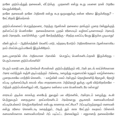
நானே குடும்பத்துத் தலைவன், வீட்டுக்கு முதலாளி என்று கூறு பவனை நான் அறவே
வெறுக்கிறேன்,
நானே தலைவன் நானே அதிகாரி என்று கூற ஒருவனுக்கு என்ன உரிமை இருக்கிறது? -
கேட்கிறார் இங்கர்சால்
குடும்பங்களைப் பொறுத்தவரை, அதற்கு ஆண்கள் தலைமை தாங்கும் முறை பின்னுக்குத்
தள்ளப்பட்டு பெண்களே தலைவர்களாக முதல் உரிமையும் வழிகாட்டிகளாகவும் அமைந்
தால் அதைவிட வளர்ச்சிக்கு - முன் னேற்றத்திற்கு - சிறந்த வாய்ப்பு வேறு இருக்க முடியாது!
வீண் ஜம்பம் - ஆதிக்கத்தின் வெளிப் பாடு, உத்தரவு போடும் அதிகாரிகளாக ஆண்களாகிய
நாம் மிகப்பெரும்பாலோர் இருக்கிறோம்.
நடைமுறையில் மிக அதிகமான அளவில் பொறுப்பு பெண்களிடம்தான் இருக்கிறது -
பெரும்பாலான குடும்பங்களில்!
பெரும் வசதி படைத்த செல்வச் சீமான்கள் குடும்பத்திற்கும் சரி, அன் றாடங் காய்ச்சிகளான
அரை வயிற்றுக் கஞ்சி குடிப்பதற்கும் அல்லாடி, உழைத்து வறுமையில் உழலும் வாழ்க்கையை
முறையாகவே மாற்றிக் கொண்ட - வாழ்வின் மலம் அள்ளும் தொழிலாளித் தோழன், தோழி
எப்படி மூக்கைப்பிடிக் காமல் சர்வ சாதாரணமாக அத்தொழி லுக்கு பழகி விடுகிறார்களே -
அந்தக் குடும்பங்களிலும் சரி, ஆளுமை உண்மை யாக பெண்களிடமே உள்ளது!
சாராயம் குடிக்க காசுக்கு கையேந் துவதும் பல வீடுகளில், அன்றாடம் உழைத்து. கூலி
பெற்றுவரும் எனதருமை தாய்மார்களிடம் அவர்களது குடிகாரக் கணவன்மார்கள்
எப்படியெல்லாம் கெஞ்சுகிறார்கள் என்பது காணாத காட்சியா? அப்படியிருந்தாலும் கணவன்
என்று உரிமை கொண்டாடி உதைத்தும், அடித் தும் காசு கேட்கும் கவுரவப் பிச்சைக்
கனவான்களாக கணவன்மார்கள் அப் படிப்பட்ட நிலையிலும் - எஜமானத் தலைவர்களே