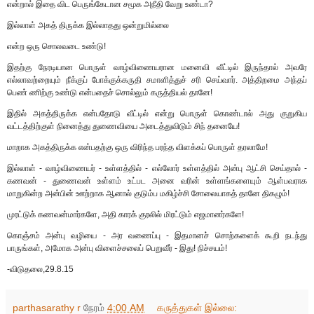
என்றால் இதை விட பெருங்கேடான சமூக அநீதி வேறு உண்டா?
இல்லாள் அகத் திருக்க இல்லாதது ஒன்றுமில்லை
என்ற ஒரு சொலவடை உண்டு!
இதற்கு நேரடியான பொருள் வாழ்விணையரான மனைவி வீட்டில் இருந்தால் அவரே
எல்லாவற்றையும் நீக்குப் போக்குக்கருதி சமாளித்துச் சரி செய்வார். அத்திறமை அந்தப்
பெண் ணிற்கு உண்டு என்பதைச் சொல்லும் கருத்தியல் தானே!
இதில் அகத்திருக்க என்பதோடு வீட்டில் என்று பொருள் கொண்டால் அது குறுகிய
வட்டத்திற்குள் நினைத்து துணைவியை அடைத்துவிடும் சிந் தனையே!
மாறாக அகத்திருக்க என்பதற்கு ஒரு விரிந்த பரந்த விளக்கப் பொருள் தரலாமே!
இல்லாள் - வாழ்விணையர் - உள்ளத்தில் - எல்லோர் உள்ளத்தில் அன்பு ஆட்சி செய்தால் -
கணவன் - துணைவன் உள்ளம் உட்பட அனை வரின் உள்ளங்களையும் ஆள்பவராக
மாறுகின்ற அன்பின் ஊற்றாக ஆனால் குடும்ப மகிழ்ச்சி சோலையாகத் தானே திகழும்!
முரட்டுக் கணவன்மார்களே, அதி காரக் குரலில் மிரட்டும் எஜமானர்களே!
கொஞ்சம் அன்பு வழியை - அர வணைப்பு - இதமானச் சொற்களைக் கூறி நடந்து
பாருங்கள், அமோக அன்பு விளைச்சலைப் பெறுவீர் - இது! நிச்சயம்!
-விடுதலை,29.8.15
parthasarathy r
நேரம்
4:00 AM
கருத்துகள் இல்லை: