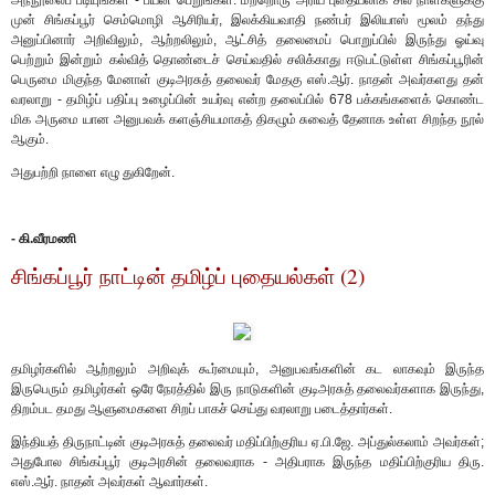
அந்நூலைப் படியுங்கள் - பயன் பெறுங்கள். மற்றொரு அரிய புதையலாக சில நாள்களுக்கு
முன் சிங்கப்பூர் செம்மொழி ஆசிரியர், இலக்கியவாதி நண்பர் இலியாஸ் மூலம் தந்து
அனுப்பினார் அறிவிலும், ஆற்றலிலும், ஆட்சித் தலைமைப் பொறுப்பில் இருந்து ஓய்வு
பெற்றும் இன்றும் கல்வித் தொண்டைச் செய்வதில் சலிக்காது ஈடுபட்டுள்ள சிங்கப்பூரின்
பெருமை மிகுந்த மேனாள் குடிஅரசுத் தலைவர் மேதகு எஸ்.ஆர். நாதன் அவர்களது தன்
வரலாறு - தமிழ்ப் பதிப்பு உழைப்பின் உயர்வு என்ற தலைப்பில் 678 பக்கங்களைக் கொண்ட
மிக அருமை யான அனுபவக் களஞ்சியமாகத் திகழும் சுவைத் தேனாக உள்ள சிறந்த நூல்
ஆகும்.
அதுபற்றி நாளை எழு துகிறேன்.
- கி.வீரமணி
சிங்கப்பூர் நாட்டின் தமிழ்ப் புதையல்கள் (2)
தமிழர்களில் ஆற்றலும் அறிவுக் கூர்மையும், அனுபவங்களின் கட லாகவும் இருந்த
இருபெரும் தமிழர்கள் ஒரே நேரத்தில் இரு நாடுகளின் குடிஅரசுத் தலைவர்களாக இருந்து,
திறம்பட தமது ஆளுமைகளை சிறப் பாகச் செய்து வரலாறு படைத்தார்கள்.
இந்தியத் திருநாட்டின் குடிஅரசுத் தலைவர் மதிப்பிற்குரிய ஏ.பி.ஜே. அப்துல்கலாம் அவர்கள்;
அதுபோல சிங்கப்பூர் குடிஅரசின் தலைவராக - அதிபராக இருந்த மதிப்பிற்குரிய திரு.
எஸ்.ஆர். நாதன் அவர்கள் ஆவார்கள்.