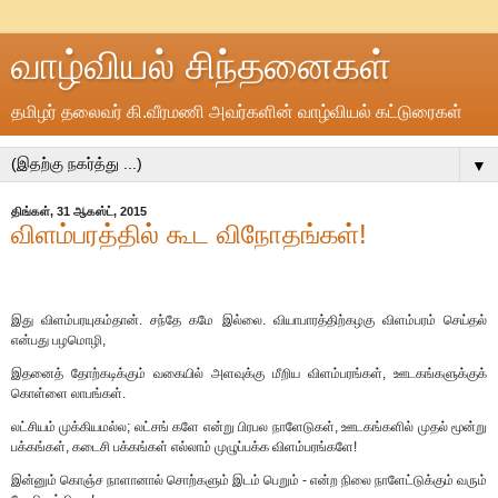
வாழ்வியல் சிந்தனைகள்
தமிழர் தலைவர் கி.வீரமணி அவர்களின் வாழ்வியல் கட்டுரைகள்
▼
திங்கள், 31 ஆகஸ்ட், 2015
விளம்பரத்தில் கூட விநோதங்கள்!
இது விளம்பரயுகம்தான். சந்தே கமே இல்லை. வியாபாரத்திற்கழகு விளம்பரம் செய்தல்
என்பது பழமொழி,
இதனைத் தோற்கடிக்கும் வகையில் அளவுக்கு மீறிய விளம்பரங்கள், ஊடகங்களுக்குக்
கொள்ளை லாபங்கள்.
லட்சியம் முக்கியமல்ல; லட்சங் களே என்று பிரபல நாளேடுகள், ஊடகங்களில் முதல் மூன்று
பக்கங்கள், கடைசி பக்கங்கள் எல்லாம் முழுப்பக்க விளம்பரங்களே!
இன்னும் கொஞ்ச நாளானால் சொற்களும் இடம் பெறும் - என்ற நிலை நாளேட்டுக்கும் வரும்