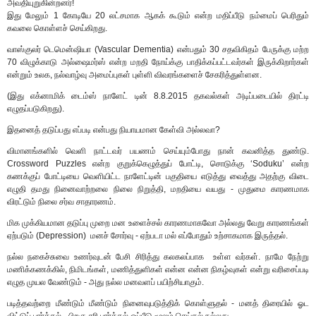
அவதியுறுகின்றனர்!
இது மேலும் 1 கோடியே 20 லட்சமாக ஆகக் கூடும் என்ற மதிப்பீடு நம்மைப் பெரிதும்
கவலை கொள்ளச் செய்கிறது.
வாஸ்குலர் டெமென்ஷியா (Vascular Dementia) என்பதும் 30 சதவிகிதம் பேருக்கு மற்ற
70 விழுக்காடு அல்ஷைமர்ஸ் என்ற மறதி நோய்க்கு பாதிக்கப்பட்டவர்கள் இருக்கிறார்கள்
என்றும் உலக, நல்வாழ்வு அமைப்புகள் புள்ளி விவரங்களைச் சேகரித்துள்ளன.
(இது எக்னாமிக் டைம்ஸ் நாளேட் டின் 8.8.2015 தகவல்கள் அடிப்படையில் திரட்டி
எழுதப்படுகிறது).
இதனைத் தடுப்பது எப்படி என்பது நியாயமான கேள்வி அல்லவா?
விமானங்களில் வெளி நாட்டவர் பயணம் செய்யும்போது நான் கவனித்த துண்டு.
Crossword Puzzles என்ற குறுக்கெழுத்துப் போட்டி, சொடுக்கு ‘Soduku’ என்ற
கணக்குப் போட்டியை வெளியிட்ட நாளேட்டின் பகுதியை எடுத்து வைத்து அதற்கு விடை
எழுதி தமது நினைவாற்றலை நிலை நிறுத்தி, மறதியை வயது - முதுமை காரணமாக
விரட்டும் நிலை சர்வ சாதாரணம்.
மிக முக்கியமான தடுப்பு முறை மன உளைச்சல் காரணமாகவோ அல்லது வேறு காரணங்கள்
ஏற்படும் (Depression) மனச் சோர்வு - ஏற்படா மல் எப்போதும் உற்சாகமாக இருத்தல்.
நல்ல நகைச்சுவை உணர்வுடன் பேசி சிரித்து கலகலப்பாக உள்ள வர்கள். நாமே நேற்று
மணிக்கணக்கில், நிமிடங்கள், மணித்துளிகள் என்ன என்ன நிகழ்வுகள் என்று வரிசைப்படி
எழுத முயல வேண்டும் - அது நல்ல மனவளப் பயிற்சியாகும்.
படித்தவற்றை மீண்டும் மீண்டும் நினைவுபடுத்திக் கொள்ளுதல் - மனத் திரையில் ஓட
விட்டுப் பார்த்தல் - பிறகு சரி பார்த்தல் ஒப்பீடு மூலம் செய்தல் நல்லது.