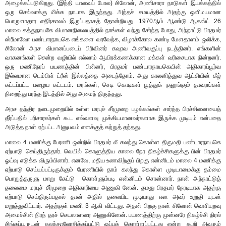
அழைக்கப்படுகிறது. (இந்தி யாவைப் போல) சிலோன், அணிசாரா நாடுகள் இயக்கத்தில்
ஒரு செல்வாக்கு மிக்க நாடாக இருந்தது. அந்தச் சமயத்தில் அதற்கு ஒளிமயமான
பொருளாதார எதிர்காலம் இருப்பதாகத் தோன்றியது. 1970ஆம் ஆண்டு ஆகஸ்ட் 26
மாலை கத்துநாயகே விமானநிலையத்தில் நாங்கள் வந்து சேர்ந்த போது, அந்நாட்டு பிரதமர்
ஸ்ரீமாவோ பண்டாரநாயகெ எங்களை வரவேற்க, விழாக்கோல கண்டி மேளதாளம் ஒலிக்க,
சிலோன் அரச விமானப்படைப் பிரிவினர் கவுரவ அணிவகுப்பு நடத்தினர். எங்களின்
வாகனங்கள் சென்ற வழியில் எல்லாம் ஆயிரக்கணக்கான மக்கள் வரிசையாக நின்றனர்.
ஒரு மணிநேரப் பயணத்தின் பின்னர், பிரதமர் பண்டாரநாயகெயின் அதிகாரப்பூர்வ
இல்லமான டெம்பிள் ட்ரீஸ் இல்லத்தை அடைந்தோம். அது காலனித்துவ ஆட்சியின் கீழ்
கட்டப்பட்ட பழைய கட்டடம். மரங்கள், செடி கொடிகள் பூத்துக் குலுங்கும் தாவரங்கள்
நிறைந்து பரந்த இடத்தில் அது அமைந் திருந்தது.
அரச தந்திர நடைமுறையில் உள்ள மரபுச் சீர்முறை பழக்கங்கள் சார்ந்த பிரச்சினையைத்
தீர்ப்பதில் பரிசாரகர்கள் கூட எவ்வளவு முக்கியமானவர்களாக இருக்க முடியும் என்பதை
அடுத்த நாள் ஏற்பட்ட அனுபவம் எனக்குத் கற்றுத் தந்தது.
மாலை 4 மணிக்கு பேரணி ஒன்றில் பிரதமர் லீ கலந்து கொள்ள திருமதி பண்டாரநாயகெ
ஏற்பாடு செய்திருந்தார். வெயில் கொளுத்திய காலை நேர நிகழ்ச்சிகளுக்கு பின் பிரதமர்
ஓய்வு எடுக்க விரும்பினார். எனவே, மதிய உணவிற்குப் பிறகு என்னிடம் மாலை 4 மணிக்கு
ஏற்பாடு செய்யப்பட்டிருக்கும் பேரணியில் தாம் கலந்து கொள்ள முடியாமைக்கு தம்மை
பொறுத்தருளு மாறு கேட்டு கொள்ளும்படி என்னிடம் சொன்னார். நான் அந்நாட்டுத்
தலைமை மரபுச் சீர்முறை அதிகாரியை அணுகி னேன். தமது பிரதமர் நேரடியாக அதற்கு
ஏற்பாடு செய்திருப்பதால் தான் அதில் தலையிட முடியாது என அவர் உறுதி யுடன்
மறுத்துவிட்டார். அதற்குள் மணி 3 ஆகி விட்டது. அதன் பிறகு நான் சிலோன் வெளியுறவு
அமைச்சின் நிரந் தரச் செயலாளரை அணுகினேன். பயணத்திற்கு முன்னரே நிகழ்ச்சி நிரல்
சிங்கப்பூருடன் கலந்தாலோசிக்கப்பட்டு ஒப்புக் கொள்ளப்பட்டது என்று கூறி அவரும்