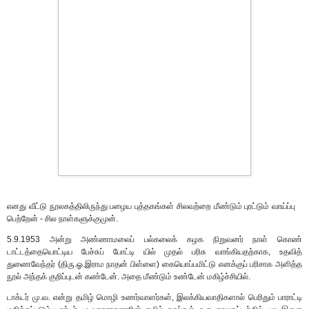
எனது வீட்டு நூலகத்திலிருந்து பழைய புத்தகங்கள் சிலவற்றை மீண்டும் புரட்டும் வாய்ப்பு
பெற்றேன் - சில நாள்களுக்குமுன்.
5.9.1953 அன்று அண்ணாமலைப் பல்கலைக் கழக நிறுவனர் நாள் கொண்
டாட்டத்தையொட்டிய பேச்சுப் போட்டி யில் முதல் பரிசு வாங்கியதற்காக, உதவித்
துணைவேந்தர் (திரு.ஓ.இராம நாதன் பிள்ளை) கையொப்பமிட்டு எனக்குப் பரிசாக அளித்த
நூல் அந்தக் குறிப்புடன் கண்டேன். அதை மீண்டும் உண்டேன் மகிழ்ச்சியில்.
டாக்டர் மு.வ. என்று தமிழ் மொழி உணர்வாளர்கள், இலக்கியவாதிகளால் பெரிதும் பாராட்டி