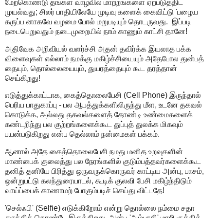
மேற்கொண்டு தங்கள் வாழ்வில் மாற்றங்களை ஏற்படுத்திட
முயல்வது; சிலர் பாதியிலேயே முடிவு களைக் கைவிட்டு 'பழைய
கருப்ப னாகவே வழமை போல் மறுபடியும் தொடருவது. இப்படி
நடைபெறுவதும் நடைமுறையில் நாம் காணும் காட்சி தானே!
அதிவேக அறிவியல் வளர்ச்சி அதன் தவிர்க்க இயலாத பக்க
விளைவுகள் எல்லாம் நமக்கு மகிழ்ச்சியையும் அதேபோல துன்பத்
தையும், தொல்லையையும், துயரத்தையும் கூட தரத்தான்
செய்கிறது!
எடுத்துக்காட்டாக, கைத்தொலைபேசி (Cell Phone) இருந்தால்
பெரிய பாதுகாப்பு - பல ஆபத்துக்களிலிருந்து மீள, உடனே தகவல்
கொடுக்க, அல்லது தகவல்களைத் தோண்டி உண்மைகளைக்
கண்டறிந்து பல குற்றங்களைக்கூட துப்புத் துலக்க மிகவும்
பயன்படுகிறது என்ப தெல்லாம் நன்மைகள் பக்கம்.
ஆனால் அதே கைத்தொலைபேசி நமது மனித உறவுகளின்
மாண்பைக் குலைத்து பல நேரங்களில் குடும்பத்தவர்களைக்கூட
தனித் தனியே பிரித்து ஒருவருக்கொருவர் காட்டிய அன்பு, பாசம்,
ஒன்றுபட்டு கலந்துரையாடல், கூடிக் குலவி பேசி மகிழ்ந்திடும்
வாய்ப்பைக் காணாமற் போகும்படிச் செய்து விட்டதே!
'செல்ஃபி' (Selfie) எடுக்கிறோம் என்று தொல்லை நம்மை சதா
துரத்திக் கொண்டே இருக்கிறது. அன்பு 'அம்பாகி' மாறி குத்தித்