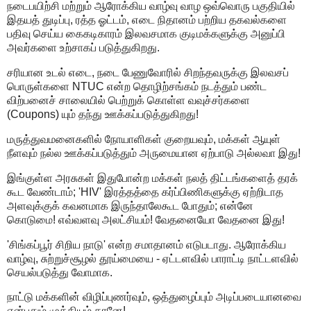
நடைபயிற்சி மற்றும் ஆரோக்கிய வாழ்வு வாழ ஒவ்வொரு பகுதியில்
இதயத் துடிப்பு, ரத்த ஓட்டம், எடை நிதானம் பற்றிய தகவல்களை
பதிவு செய்ய கைகடிகாரம் இலவசமாக குடிமக்களுக்கு அனுப்பி
அவர்களை உற்சாகப் படுத்துகிறது.
சரியான உடல் எடை, நடை பேணுவோரில் சிறந்தவருக்கு இலவசப்
பொருள்களை NTUC என்ற தொழிற்சங்கம் நடத்தும் பண்ட
விற்பனைச் சாலையில் பெற்றுக் கொள்ள வவுச்சர்களை
(Coupons) யும் தந்து ஊக்கப்படுத்துகிறது!
மருத்துவமனைகளில் நோயாளிகள் குறையவும், மக்கள் ஆயுள்
நீளவும் நல்ல ஊக்கப்படுத்தும் அருமையான ஏற்பாடு அல்லவா இது!
இங்குள்ள அரசுகள் இதுபோன்ற மக்கள் நலத் திட்டங்களைத் தரக்
கூட வேண்டாம்; 'HIV' இரத்தத்தை கர்ப்பிணிகளுக்கு ஏற்றிடாத
அளவுக்குக் கவனமாக இருந்தாலேகூட போதும்; என்னே
கொடுமை! எவ்வளவு அலட்சியம்! வேதனையோ வேதனை இது!
'சிங்கப்பூர் சிறிய நாடு' என்ற சமாதானம் எடுபடாது. ஆரோக்கிய
வாழ்வு, சுற்றுச்சூழல் தூய்மையை - ஏட்டளவில் பாராட்டி நாட்டளவில்
செயல்படுத்து வோமாக.
நாட்டு மக்களின் விழிப்புணர்வும், ஒத்துழைப்பும் அடிப்படையானவை
என்பதும் முக்கியம் தானே!