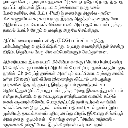
நாம் ஒவ்வொரு நாளும் எத்தனை அடிகள் நடந்தோம்; நமது இதயத்
துடிப்புப் பதிவுகள் இப்படி பல அம்சங்களை நமது செல்
போன்களிலே, அய்.பேட் (I-Pad) இணைத்து அதுவே - நவீன
மின்னணுவியல் கடிகாரம் நமது இரத்த அழுத்தம் குறைந்தாலோ,
அதிகம் கூடினாலோ எச்சரிக்கை மணி அடிப்பதுபோல டாக்டருக்கு
தகவல் போய்ச் சேரும் அளவுக்கு அதுவே செய்கிறது.
ஆப்பிள் கைகடிகாரம் ஈ.சி.ஜி. (ECG) படம் உட்பட எடுத்து
டாக்டர்களுக்கு அனுப்பிவிடுகிறது. அவரது கவனத்திற்குச் சென்று
விடும். இதுபோல வேறு சில கம்பெனிகளும் செய்துள்ளன.
ஆச்சரியமாக இல்லையா? மிச்சியோ காக்கு (Michio kaku) என்ற
(அமெரிக்க - ஜப்பானியர்) அறிவியல் பேராசிரியர் தான் எழுதிய ஒரு
நூலில் Chip-அய்த் தாங்கள் அணியும் 'டை'யிலோ, அல்லது காலில்
உள்ள (Shoes) 'ஷூ'விலோ இணைத்து விட்டால் டாக்டருக்கு
நபர்களின் இதயத் துடிப்பு, இரத்த ஓட்டம் குறைந்தால் கூட
தெரிவித்துவிடும். அவரது டாக்டருக்கு அதை இணைத்து விட்டால்
என்று கூறினார். அது நடைமுறை சாத்தியமாக கையில் கட்டும்
கைக் கடிகாரத்திலேயே பொருத்தப்பட்டு தனி நபர்கள் வாங்கிக்
கட்டிக் கொண்டு நடந்தால் - எல்லாம் பதிவாகி, உடல் நலம் பற்றிய
முக்கியத் தகவல்களைப் பதிவு செய்து விடும். இப்போது சிங்கப்பூர்
அரசு தனது குடிமக்கள் "தொங்கு சதை", "அமர்வு நாற்காலி -
உருளைக்கிழங்கு" போல இருக்கிறார்கள் பலர் என்பதால் -