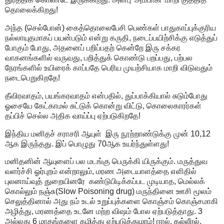
தொலைக்கிறது!
அந்த (செல்போன்) கைத்தொலைபேசி பெண்கள் பாதுகாப்புக்குரிய
நல்லாயுதமாகப் பயன்படும் என்று கருதி, நடைப்பயிற்சிக்கு எடுத்துப்
போகும் போது, அதனைப் பறிப்பதற் கென்றே இரு சக்கர
வாகனங்களில் வருவது, பறித்துக் கொண்டு பறப்பது, பற்பல
நேரங்களில் உயிரைக் காப்பதே பெரிய முயற்சியாக மாறி விடுவதும்
நடைபெறுகிறதே!
தீவிரவாதம், பயங்கரவாதம் என்பதில், துப்பாக்கியால் சுடும்போது
ஓசையே கேட்காமல் சுட்டுக் கொன்று விட்டு, கொலைகாரர்கள்
தப்பிச் செல்ல அதிக வாய்ப்பு ஏற்படுகிறதே!
இந்திய மனிதச் சராசரி ஆயுள் இரு நூற்றாண்டுக்கு முன் 10,12
ஆக இருந்தது. இப் பொழுது 70ஆக உயர்ந்துள்ளது!
மனிதனின் ஆயுளைப் பல மடங்கு பெருக்கி யிருக்கும். மருத்துவ
வளர்ச்சி ஓர்புறம் என்றாலும், மரண அடையாளத்தை எளிதில்
புலனாய்வுத் துறையினரே கண்டுபிடிக்கப்பட முடியாத, மெல்லக்
கொல்லும் நஞ்சு(Slow Poisoning drug) மருந்தினை ஊசி மூலம்
செலுத்தினால் அது நம் உடல் உறுப்புக்களை கொஞ்சம் கொஞ்சமாகி
அழித்து, மரணத்தை உடனே மற்ற விஷம் போல ஏற்படுத்தாது. 3
அல்லது 6 மாதங்களை கழித்து ஏற்படுத்துமாம்! ஈரல், கல்லீரல்,