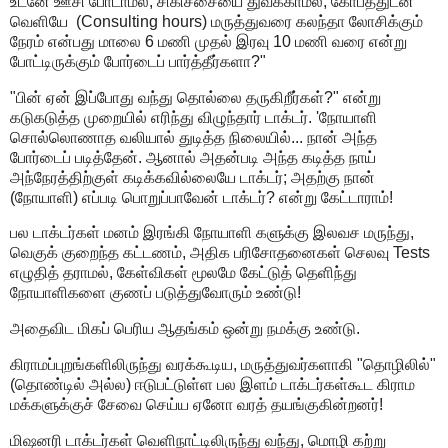
உடனே ஊசி போடாமல், சிகிச்சையை துவக்காமல், கோபத்துடன்
வெளியே (Consulting hours) மருத்துவரை கலந்தா லோசிக்கும்
நேரம் என்பது மாலை 6 மணி முதல் இரவு 10 மணி வரை என்று
போட்டிருக்கும் போர்டைப் பார்த்தீர்களா?"
"பின் ஏன் இப்போது வந்து தொல்லை தருகிறீர்கள்?" என்று
கடுகடுத்த முறையில் எரிந்து விழுந்தார் டாக்டர். 'நோயாளி
சொல்லொணாத வலியால் துடித்த நிலையில்... நான் அந்த
போர்டைப் படித்தேன். ஆனால் அதன்படி அந்த கடித்த நாய்
அந்நேரத்திற்குள் கடிக்கவில்லையே டாக்டர்; அதற்கு நான்
(நோயாளி) எப்படி பொறுப்பாவேன் டாக்டர்? என்று கேட்டாராம்!
பல டாக்டர்கள் மனம் இரங்கி நோயாளி களுக்கு இலவச மருந்து,
வெகுக் குறைந்த கட்டணம், அதிக பரிசோதனைகள் செலவு Tests
எழுதித் தராமல், கேள்விகள் மூலமே கேட்டுத் தெளிந்து
நோயாளிகளை குணப் படுத்துவோரும் உண்டு!
அதைவிட மிகப் பெரிய ஆதங்கம் ஒன்று நமக்கு உண்டு.
கிராமப்புறங்களிலிருந்து வரக்கூடிய, மருத்துவர்களாகி "தொழிலில்"
(தொண்டில் அல்ல) ஈடுபட்டுள்ள பல இளம் டாக்டர்கள்கூட கிராம
மக்களுக்குச் சேவை செய்ய ஏனோ வரத் தயங்குகின்றனர்!
மிஷனரி டாக்டர்கள் வெளிநாட்டிலிருந்து வந்து, மொழி கற்று