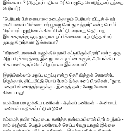
இல்லையா? (அதற்குப் பதிலடி அப்பொழுதே கொடுத்தவர் தந்தை
பெரியார்)
"பெரியார் பிள்ளையாரை உடைத்தாலும் பெரியார் வீட்டில் அவர்
ரகசியமாகப் பிள்ளையார் பூஜை செய்து வந்தார்" என்ற பொய்ப்
பிரச்சாரப் புழுதியைக் கிளப்பி விட்டு, வரலாறு தெரியாத
இளசுகளுக்கு ஒரு தவறான நம்பிக்கையை ஏற்படுத்த சிலர்
முயலுகிறார்களா இல்லையா?
"வீரமணி மனைவி கழுத்தில் தாலி கட்டியிருக்கிறார்" என்று ஒரு
அற்ப பிரச்சாரத்தை இன்று பல கூமுட்டைகளும், அயோக்கிய
சிகாமணிகளும் செய்கிறார்களா இல்லையா?
இதற்கெல்லாம் மறுப்பு மறுப்பு என்று தெரிவித்துக் கொண்டே
இருந்தால், திட்டமிட்டு பொய் பேசும் இந்த ஈனப் பிறவிகள், "துரவு
பதையின் மைந்தர்களுக்கு - இதைத் தவிர வேறு வேலை
கிடையாது!
நமக்கோ பல முக்கிய பணிகள் - ஆக்கப் பணிகள் - அன்றாடப்
பணிகள் பாதிக்கப்பட்டு விடுமே!
நம்மைத் தவிர நம்முடைய தனித்த தன்மையினால் பிறர் அஞ்சும் -
நாம் அஞ்சாப் பெரும் பணியைச் செய்ய வேறு யாரும் இல்லை
என்பதால் நாம் பதில் கூற வேண்டி, இதற்கு பதில் கூறினால்