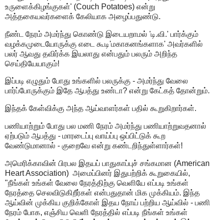
உருளைக்கிழங்குகள்' (Couch Potatoes) என்று
அத்தகையவர்களைக் கேலியாக அழைப்பதுண்டு.
நீண்ட நேரம் அமர்ந்து கொண்டு இடையறாமல் 'டி.வி.' பார்க்கும்
வழக்கமுடையோருக்கு எடை கூடி'மகாகனங்களாக' அவர்களில்
பலர் ஆவது தவிர்க்க இயலாது என்பதும் பலரும் அறிந்த
செய்தியேயாகும்!
இப்படி எழுதும் போது உங்களில் பலருக்கு - அமர்ந்து வேலை
பார்ப்போருக்கும் இதே ஆபத்து உண்டா? என்று கேட்கத் தோன்றும்.
இந்தக் கேள்விக்கு அந்த ஆய்வாளர்கள் பதில் கூறுகிறார்கள்.
பணியாற்றும் போது பல மணி நேரம் அமர்ந்து பணியாற்றுவதனால்
ஏற்படும் ஆபத்து - மாரடைப்பு வாய்ப்பு ஒப்பிட்டுக் கூற
வேண்டுமானால் - குறைவே என்று கண்டறிந்துள்ளார்கள்!
அமெரிக்காவின் பிரபல இதயப் பாதுகாப்புச் சங்கமான (American
Heart Association) அமைப்பினர் இதுபற்றிக் கூறுகையில்,
"நீங்கள் உங்கள் வேலை நேரத்திற்கு வெளியே எப்படி உங்கள்
நேரத்தை செலவிடுகிறீர்கள் என்பதுதான் மிக முக்கியம். இந்த
ஆய்வின் முக்கிய குறிக்கோள் இதய நோய் பற்றிய ஆய்வில் - பணி
நேரம் போக, எஞ்சிய வெளி நேரத்தில் எப்படி நீங்கள் உங்கள்