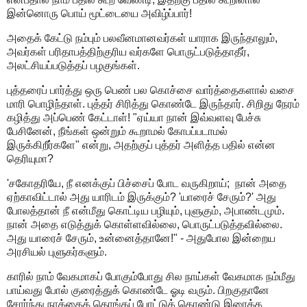
இன்னொரு பொய் மூட்டையை அவிழ்ப்பார்!
அதைக் கேட்டு நம்பும் பலவீனமானவர்கள் யாராக இருந்தாலும்,
அவர்கள் பரிதாபத்திற்குரிய வர்களே பொருட்படுத்தாதீர்,
அலட்சியப்படுத்தப் பழகுங்கள்.
புத்தரைப் பார்த்து ஒரு பெண் பல கொச்சை வார்த்தைகளால் வசை
மாரி பொழிந்தாள். புத்தர் சிரித்து கொண்டே இருந்தார். சிறிது நேரம்
கழித்து அப்பெண் கேட்டாள்! "ஏய்யா நான் இவ்வளவு பேச்சு
பேசினேன், நீங்கள் ஒன்றும் கூறாமல் கோபப்படாமல்
இருக்கிறீர்களே" என்று, அதற்குப் புத்தர் அளித்த பதில் என்ன
தெரியுமா?
'சகோதரியே, நீ எனக்குப் பிச்சைப் போட வருகிறாய்; நான் அதை
ஏற்காவிட்டால் அது யாரிடம் இருக்கும்? 'யாரைச் சேரும்?' அது
போலத்தான் நீ என்மீது கொட்டிய பழியும், புளுகும், அபாண்டமும்.
நான் அதை எடுத்துக் கொள்ளவில்லை, பொருட்படுத்தவில்லை.
அது யாரைச் சேரும், உன்னைத்தானே!" - அதுபோல இன்றைய
அரசியல் புளுகர்களும்.
காரில் நாம் வேகமாகப் போகும்போது சில நாய்கள் வேகமாக நம்மீது
பாய்வது போல் குரைத்துக் கொண்டே ஓடி வரும். பிறகுதானே
சோர்ந்து நாக்கைத் தொங்கப் போட்டுக் கொண்டு இரைக்க