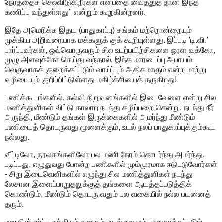
நேரத்தைச் செலவிடுகிறீர்கள் என்பதை வைத்துத் தான் இந்த
கணிப்பு வந்துள்ளது" என்றும் கூறுகின்றனர்.
இதே அமெரிக்க இதய (பாதுகாப்பு) சங்கம் மற்றொன்றையும்
முக்கிய அறிவுரையாக மக்களுக் குக் கூறியுள்ளது. இப்படி 'டி.வி.'
பார்ப்பவர்கள், ஒவ்வொருவரும் சில உடற்பயிற்சிகளை ஓரள வுக்கோ,
முழு அளவுக்கோ செய்து வந்தால், இந்த மாரடைப்பு அபாயம்
வெகுவாகக் குறைக்கப்படும் வாய்ப்பும் அதிகமாகும் என்ற மாற்று
வழியையும் குறிப்பிட்டுள்ளது மகிழ்ச்சியைத் தருகிறது!
பணிக்கூடங்களில், கல்வி நிறுவனங்களில் இடைவேளை என்று சில
மணித்துளிகள் விட்டு காலாற நடந்து கழிப்பறை சென்று, நடந்து நீர்
அருந்தி, மீண்டும் தங்கள் இருக்கைகளில் அமர்ந்து மீண்டும்
பணியைத் தொடருவது மூளைக்கும், உடல் நலப் பாதுகாப்புக்கும்கூட
நல்லது.
வீட்டிலோ, நூலகங்களிலோ பல மணி நேரம் தொடர்ந்து அமர்ந்து,
படிப்பது, எழுதுவது போன்ற பணிகளில் மும்முரமாக ஈடுபடுவோர்கள்
- சிறு இடைவெளிகளில் எழுந்து சில மணித்துளிகள் நடந்து
லேசான இளைப்பாறுதலுக்குத் தங்களை ஆயத்தப்படுத்திக்
கொண்டும், மீண்டும் தொடரு வதும் பல வகையில் நல்ல பயனைத்
தரும்.
மனதின் ஈர்ப்பு சக்தியும் வளரும், உடல் நலமும் பாதுகாக்கப்படும்.