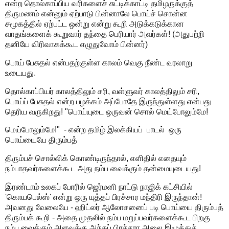
என்ற தொல்காப்பிய வரிகளைச் சுட்டிக்காட்டி தமிழருக்குத்
திருமணம் என்னும் ஏற்பாடு பின்னாலே பொய்ச் சொன்ன
சமூகத்தில் ஏற்பட்ட ஒன்று என்று கூறி அடுக்கடுக்கான
வாதங்களைக் கூறுவார் தந்தை பெரியார் அவர்கள்! (அதுபற்றி
தனியே விரிவாகக்கூட எழுதுவோம் பின்னர்)
பொய் பேசுதல் என்பதற்குள்ள காலம் வெகு நீண்ட வரலாறு
உடையது.
தொல்காப்பியர் காலத்திலும் சரி, வள்ளுவர் காலத்திலும் சரி,
பொய்ப் பேசுதல் என்ற பழக்கம் அப்போதே இருந்துள்ளது என்பது
தெரிய வருகிறது! "பொய்யுடை ஒருவன் சொல் மெய்போலும்மே!
மெய்போலும்மே!" - என்ற தமிழ் இலக்கியப் பாடல் ஒரு
பொய்யையே திரும்பத்
திரும்பச் சொல்லிக் கொண்டிருந்தால், எளிதில் எதையும்
நம்பாதவர்களைக்கூட அது நம்ப வைக்கும் தன்மையுடையது!
இரண்டாம் உலகப் போரில் ஜெர்மனி நாட்டு நாஜிக் கட்சியில்
'கொயபெல்ஸ்' என்று ஒரு யுத்தப் பிரச்சார மந்திரி இருந்தான்!
அவனது வேலையே - ஹிட்லர் ஆலோசனைப் படி பொய்யை திரும்பத்
திரும்பக் கூறி - அதை முதலில் நம்ப மறுப்பவர்களைக்கூட பிறகு
நம்ப வைக்கும் அளவுக்கு அந்தப் பிரச்சார அலை இழுத்துச்