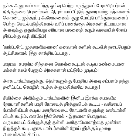
தக்க அனுபவம் வாய்ந்த ஓய்வு பெற்ற மருத்துவப் பேராசிரியர்கள்,
நிதித்துறை நிபுணர்கள், ஆயுள் காப்பீட்டுத் துறை வல்லு நர்களைக்
கொண்ட முத்தரப்பு ஆலோசனைக் குழு போட்டு பரிந்துரைகளைப்
பெற்று செயல்படுத்தினால் வரிப் பணத்தை அரசுகள் நியாயமான
அளவுக்கு ஒதுக்கியது சரியான பலனைத் தரும் வகையில் நோய்
தீர்ப்புக்கு வழி கிட்டும்!
'கார்ப்பரேட் முதலாளிகளான' கனவான் களின் தயவில் நடைபெறும்
ஆட்சிகளால் இது சாத்தியப்படாது.
மாறாக, சமதர்ம சிந்தனை கொள்கையுடன் கூடிய உண்மையான
மக்கள் நலம் பேணும் அரசுகளால் மட்டுமே முடியும்!
அரசு டாக்டர்களுக்கு, அவர்களுக்கு போதிய அளவு சம்பளம் தந்து,
தனிப்பட்ட தொழில் நடத்த அனுமதிக்கவே கூடாது!
சிகிச்சை அளிக்கும் டாக்டர்களின் இனிய இரக்க சுபாவமே
நோயாளிகளின் பாதி நோயைத் தீர்த்துவிடக் கூடிய - வலியைப்
போக்கிவிடக் கூடிய மனநிலையை நோயாளி களுக்கு உண்டாக்கி
விடக் கூடும். எனவே இன்சொல் - இதமான பொறுமை,
வருவாயைப் பின்னுக்குத் தள்ளி மனிதாபிமானத்தை முன்னே
நிறுத்தக் கூடியதாக டாக்டர்களின் நோய் தீர்க்கும் முறை
அமைந்தால் சிறப்பு.