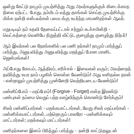
ஒன்று கேட்டு நாமும் முயற்சித்து அது அவர்களுக்குக் கிடைக்காத
நிலை ஏற்பட்ட போது, நம்மிடம் வந்து தாங்கள் செய்த முயற்சிக்கு
மிக்க நன்றி என்பவர்கள் பலமடங்கு உயர்ந்த மாமனிதர்கள் ஆவர்.
மறுபடியும் நம் உதவி தேவைப்பட்டால் சற்றும் கூச்சமின்றி -
வெட்கத்தை வெளியே நிறுத்தி விட்டு, குழைந்து குழைந்து நிற்பர்!
ஆம் இவர்கள் பல நேரங்களில் பல மனி தர்கள்! நாமும் பார்த்துப்
பார்த்து, அனுபவித்து அனுபவித்து மறத்துப் போன மானிட
ஜென்மங்கள்!
அப்போது கோபம், ஆத்திரம், எரிச்சல் - இவைகள் வரும்; அவற்றைத்
தவிர்த்து உயர நாம் பழகிக் கொள்ள வேண்டும்! அது எளிதல்ல தான்
- என்றாலும் முயற்சித்து முன்னேறி வெற்றியடைய வேண்டும்!
மன்னிப்போம் - மறப்போம்! (Forgive - Forget) என்ற இரண்டு
பண்புகள் நம்மை வெறுப் பற்ற வாழ்விற்குக் கொண்டு சேர்க்கும்!
சிலர் மன்னிப்பார்கள் - மறக்கமாட்டார்கள், வேறு சிலர் மறப்பார்கள் -
மன்னிக்கமாட்டார்கள், மற்றொரும் பாலரோ - மன்னிக்கவும்
மாட்டார்கள்; மறக்கவும் மாட்டார்கள்!
மனிதர்களை இனம் பிரித்துப் பார்த்து - நன்றி காட்டுதலுடன்