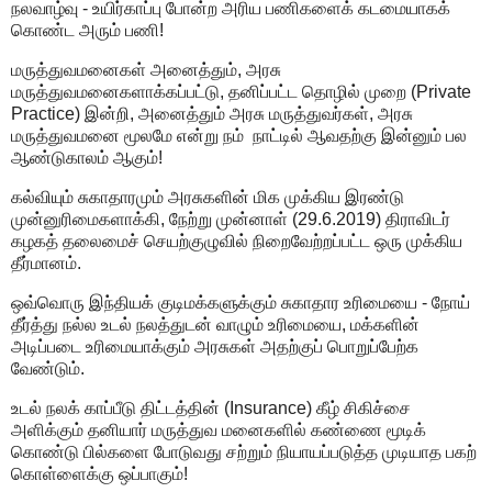
நலவாழ்வு - உயிர்காப்பு போன்ற அரிய பணிகளைக் கடமையாகக்
கொண்ட அரும் பணி!
மருத்துவமனைகள் அனைத்தும், அரசு
மருத்துவமனைகளாக்கப்பட்டு, தனிப்பட்ட தொழில் முறை (Private
Practice) இன்றி, அனைத்தும் அரசு மருத்துவர்கள், அரசு
மருத்துவமனை மூலமே என்று நம் நாட்டில் ஆவதற்கு இன்னும் பல
ஆண்டுகாலம் ஆகும்!
கல்வியும் சுகாதாரமும் அரசுகளின் மிக முக்கிய இரண்டு
முன்னுரிமைகளாக்கி, நேற்று முன்னாள் (29.6.2019) திராவிடர்
கழகத் தலைமைச் செயற்குழுவில் நிறைவேற்றப்பட்ட ஒரு முக்கிய
தீர்மானம்.
ஒவ்வொரு இந்தியக் குடிமக்களுக்கும் சுகாதார உரிமையை - நோய்
தீர்த்து நல்ல உடல் நலத்துடன் வாழும் உரிமையை, மக்களின்
அடிப்படை உரிமையாக்கும் அரசுகள் அதற்குப் பொறுப்பேற்க
வேண்டும்.
உடல் நலக் காப்பீடு திட்டத்தின் (Insurance) கீழ் சிகிச்சை
அளிக்கும் தனியார் மருத்துவ மனைகளில் கண்ணை மூடிக்
கொண்டு பில்களை போடுவது சற்றும் நியாயப்படுத்த முடியாத பகற்
கொள்ளைக்கு ஒப்பாகும்!