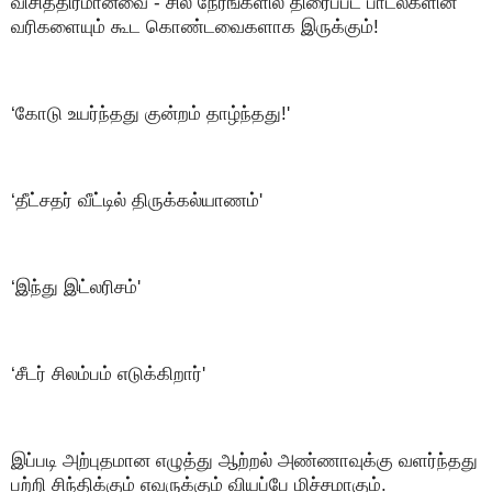
விசித்திரமானவை - சில நேரங்களில் திரைப்பட பாடல்களின்
வரிகளையும் கூட கொண்டவைகளாக இருக்கும்!
‘கோடு உயர்ந்தது குன்றம் தாழ்ந்தது!'
‘தீட்சதர் வீட்டில் திருக்கல்யாணம்'
‘இந்து இட்லரிசம்'
‘சீடர் சிலம்பம் எடுக்கிறார்'
இப்படி அற்புதமான எழுத்து ஆற்றல் அண்ணாவுக்கு வளர்ந்தது
பற்றி சிந்திக்கும் எவருக்கும் வியப்பே மிச்சமாகும்.