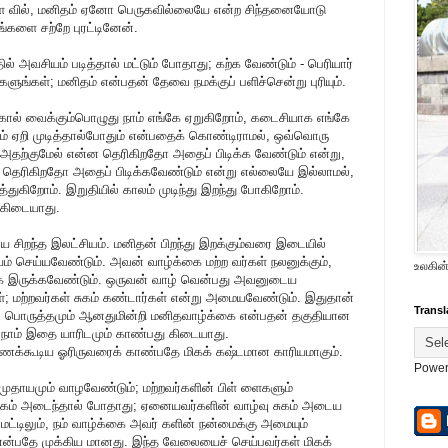
ள வில், மனிதம் ஏனோ பெருகவில்லையே என்ற சிந்தனையோடு
்களை சற்றே புரட்டினேன்.
் அவசியம் படித்தால் மட்டும் போதாது; கற்க வேண்டும் - பெரியார்
கேளுங்கள்; மனிதம் என்பதன் தேவை நமக்குப் பளிச்சென்று புரியும்.
் கால் வைக்கும்பொழுது நாம் எங்கே ஏறுகிறோம், கடைசியாக எங்கே
் ஏறி முடித்தால்போதும் என்பதைக் கொண்டிராமல், ஒவ்வொரு
தற்குமேல் என்ன தெரிகிறதோ அதைப் பிடிக்க வேண்டும் என்று,
ன தெரிகிறதோ அதைப் பிடிக்கவேண்டும் என்று எல்லையே இல்லாமல்,
்துகிறோம். இறுதியில் காலம் முடிந்து இறந்து போகிறோம்.
 கிடையாது.
யே சிறந்த இலட்சியம். மனிதன் பிறந்து இறக்கும்வரை இடையில்
ம் செய்யவேண்டும். அவன் வாழ்க்கை மற்ற வர்கள் நலனுக்கும்,
உலகின்
தாக இருக்கவேண்டும். ஒருவன் வாழ் வென்பது அவனுடைய
்; மற்றவர்கள் சுகம் கண்டார்கள் என்று அமையவேண்டும். இதுதான்
Transl
, பொருத்தமும் ஆனதுமின்றி மனிதவாழ்க்கை என்பதன் தகுதியான
, நாம் இதை யாரிடமும் காண்பது கிடையாது.
எண்ணக்கூடிய ஓரிருவரைக் காண்பதே மிகக் கஷ்டமான காரியமாகும்.
Power
 சமுதாயமும் வாழவேண்டும்; மற்றவர்களின் பிள் ளைகளும்
் சுகம் அடைந்தால் போதாது; ஏனையவர்களின் வாழ்வு சுகம் அடைய
ட்டிலும், நம் வாழ்க்கை அவர் களின் நன்மைக்கு அமையும்
என்பதே முக்கிய மானது. இந்த வேலையைச் செய்பவர்கள் மிகக்