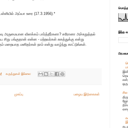
மொத்தப
் பள்ளியில் அய்யா உரை (17.3.1956).*
இந்த வ
வு அருமையான விளக்கம் பார்த்தீர்களா? கரோனா அச்சுறுத்தல்
சிறு பங்குதான் என்ன - மற்றவர்கள் சுகத்துக்கு என்று
ம் மறையாத மனிதர்கள் நாம் என்று வாழ்ந்து காட்டுங்கள்.
பிரபல
ப
ப
இன்
AM
கருத்துகள் இல்லை:
தென
என்
ஒரு
சில
முகப்பு
பழைய இடுகைகள்
திர
ஜோஸ
நிச
ஏழை
க
இ
கடல