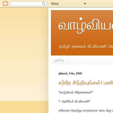
வாழ்விய
தமிழர் தலைவர் கி.வீரமணி அவ
முகப்பு
திங்கள், 4 மே, 2020
சற்றே சிந்தியுங்கள்! 
*வாழ்வியல் சிந்தனைகள்*
*- ஆசிரியர் கி.வீரமணி*
கரோனா தொற்று காரணமாக ஊரடங்கு என