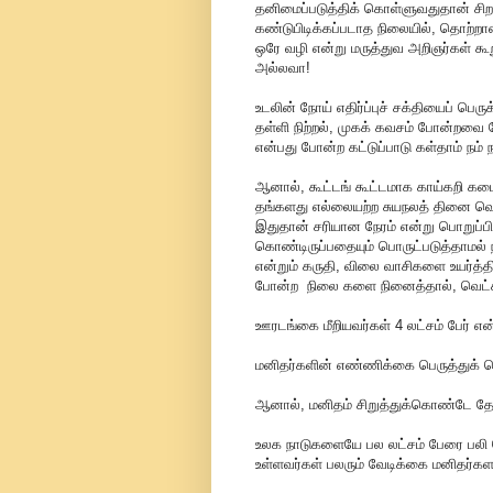
தனிமைப்படுத்திக் கொள்ளுவதுதான் சிறந்
கண்டுபிடிக்கப்படாத நிலையில், தொற்றான
ஒரே வழி என்று மருத்துவ அறிஞர்கள் கூற
அல்லவா!
உடலின் நோய் எதிர்ப்புச் சக்தியைப் பெரு
தள்ளி நிற்றல், முகக் கவசம் போன்றவை 
என்பது போன்ற கட்டுப்பாடு கள்தாம் நம் ந
ஆனால், கூட்டங் கூட்டமாக காய்கறி கடை
தங்களது எல்லையற்ற சுயநலத் தினை வெளிப்
இதுதான் சரியான நேரம் என்று பொறுப்ப
கொண்டிருப்பதையும் பொருட்படுத்தாமல்
என்றும் கருதி, விலை வாசிகளை உயர்த்த
போன்ற நிலை களை நினைத்தால், வெட்க
ஊரடங்கை மீறியவர்கள் 4 லட்சம் பேர் 
மனிதர்களின் எண்ணிக்கை பெருத்துக்
ஆனால், மனிதம் சிறுத்துக்கொண்டே தேய
உலக நாடுகளையே பல லட்சம் பேரை பலி
உள்ளவர்கள் பலரும் வேடிக்கை மனிதர்க