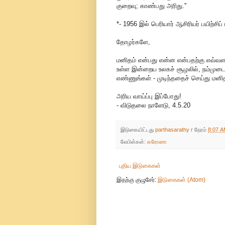
குறைவு; காண்பது அரிது.''
*- 1956 இல் பெரியார் ஆசிரியர் பயிற்சிப
தோழர்களே,
மனிதம் என்பது என்ன என்பதற்கு எவ்வள
உள்ள இன்றைய உலகச் சூழலில், நம்முடைய 
எண்ணுங்கள் - முடிந்ததைச் செய்து மனித
அரிய வாய்ப்பு இப்போது!
- விடுதலை நாளேடு, 4.5.20
இடுகையிட்டது
parthasarathy r
நேரம்
8:07 
லேபிள்கள்:
கரோனா
புதிய இடுகைகள்
இதற்கு குழுசேர்:
இடுகைகள் (Atom)