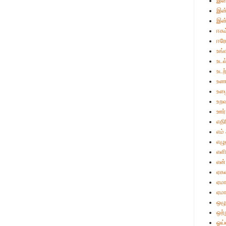
இள
இன்
இன்
ஈகம
ஈர
உங்
உடல
உட
உண
உழை
உறவ
ஊர்
எதி
எம்
எழு
எள
என்
ஏக
ஏமா
ஏமா
ஒழு
ஒற்
ஓய்