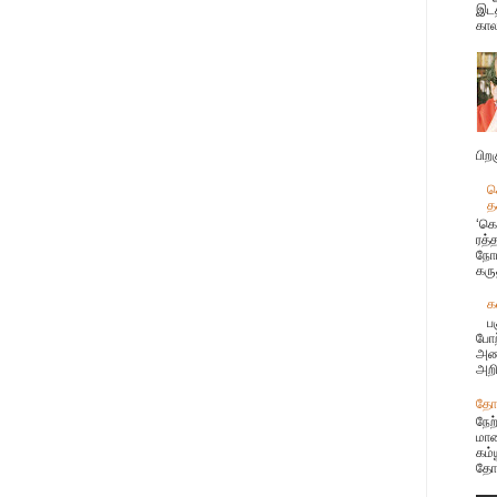
இடத
கால
பிற
க
த
‘கொ
ரத்
நோய
கரு
க
ப
போற
அண்
அறி
தோழ
நேற
மான
கம்
தோழ