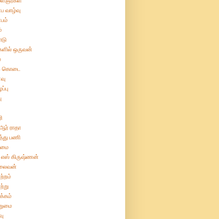
ைஞர்கள்
ப வாழ்வு
பம்
்
ோடு
களில் ஒருவன்
்
ற் கொடை
வு
ப்பு
ு
ரி
 ஆர் ராதா
த்து பணி
ிமை
 எஸ் கிருஷ்ணன்
லைவன்
ற்றம்
ற்று
க்கம்
றுமை
வு