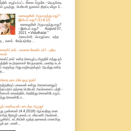
்தில் எழுப்பப்பட்ட சிலை அருகே - நெருக்கடி
ம் முடிந்து, பெரியார் நூலகம் திறப்பு விழா 1...
கலைஞரின் அருமருந்து எது? -
இன்பம் எது? (1) & (2)
கலைஞரின் அருமருந்து எது?
- இன்பம் எது? August 07,
2021 • Viduthalai "
அமைச்சர் பொறுப்பை ஏற்ற
கு , எனக் கேற்படுகிற ...
ொலஸ்ட்ரால் - கவலை வேண்டாம்! - புதிய
கவல்
லஸ்ட்ரால்’ என்ற கொழுப்பு மிகுதிச் சத்து நம்
தத்தில் கூடுதலாகச் சேருவதால், பலவித உடல்
் களுக்கு அது வழிவகுக்கும் ஆபத்து என்ற
த...
விதை நடையில் ஒரு நூல்!
குத்தறிவுப் பகலவன் என்று அனைவராலும்
்றப்படும் தந்தை பெரியார் அவர்களைப் பற்றி -
மைக் காலத்தில், தெரிந்து கொண்டோரும்,
ந்து கொண்டோ...
ர் பாண்டியன் படைத்த அமுது!
்று முன்னாள் (4.4.2018) ஆய்வறிஞ ரான
மிகு தோழர் புலவர் பா. வீரமணி அவர்கள்,
யூனிஸ்ட் கட்சியின் மூத்த தலைவர் மானமிகு
ர் தா. பாண்...