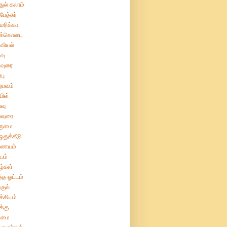
துல் கலாம்
பேத்கர்
ரிக்கா
க்கொடை
வியல்
வு
வுரை
பு
ுபவம்
பிள்
வு
்வுரை
ுமை
துக்கீடு
ையம்
யம்
்கள்
்த ஓட்டம்
குல்
்கியம்
்கு
மை