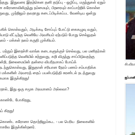
தது. இதுவரை இதற்கென தனி தடுப்பு - ஒழிப்பு, மருந்துகள் ஏதும்
 கரோனாவிலிருந்து நம்மையும், பிறரையும் காப்பாற்றிக் கொள்ள
ுவது, முற்றிலும் தவறாது கடைப்பிடிக்கப்பட வேண்டிய ஒன்று
க்கிக் கொள்வதும், அடிக்கடி சோப்புப் போட்டு கைகழுவு வதும்,
யோடு வீட்டிற்கு வெளியே அவசியம் ஏற்படும் போது செல்லுதல்
லம் - மக்கள் நலம் கருதி முக்கியம்.
 மற்றும் இறைச்சி வாங்க கடைகளுக்குச் செல்வது, பல மனிதர்கள்
படுத்த வெளியில் சுற்றுவது, கறி விருந்து சாப்பிடுவதற்கு
ின்றி, நிலைமையின் தன்மை விபரீதமாகப் போய்க்
கி.வீ
 நடந்துகொள்வது, இதுதான் சரியான நேரம் பணம் சம்பாதிக்க
ி மக்களின் அவசரத் தைப் பயன்படுத்தி சுரண்டல் நடத்துவது
ஜப்பான
மாக இருக்கிறது!
என்றால், இது ஒரு சமூக அவமானம் அல்லவா?
 கொண்டே போகிறது,
் கிறது!
 கொண்ட கரோனா தொற்றிலும்கூட - பல பெரிய நிலைகளில்
ளாகவே இருக்கின்றனர்.