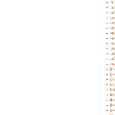
அப்
அம்
அமெ
அற
அறி
அறி
அறி
அன்
அன
ஆப்
ஆய்
ஆய
ஆள
இடஒ
இண
இத
இதழ
இரத
இரா
இலக
இலக
இள