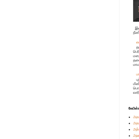
இச
நீண
எ
த
பெர
மற
தலை
மாம
ப
ப
மீண
பொர
வார
லேபிள்
அக
அக
அச்
அண