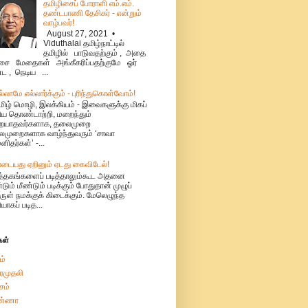
தமிழிசைப் போராளி எம்.எம்.
தண்டபாணி தேசிகர் - என்றும்
வாழ்பவர்!
August 27, 2021 •
Viduthalai தமிழ்நாட்டில்
தமிழில் பாடுவதற்கும் , அதை
ை மேதைகள் அங்கீகரிப்பதற்குமே ஓர்
்ட , நெடிய ...
ல்லாமே எல்லார்க்கும் - புரிந்துகொள்வோம்!
மிழ் மொழி, இலக்கியம் - இவைகளுக்கு மிகப்
ிய தொண்டாற்றி, மறைந்தும்
ையாதவர்களாக, தலைமுறை
முறைகளாக வாழ்ந்துவரும் ‘சாவா
னிதர்கள்’ -...
ாடையது ஏறினும் ஏடது கைவிடேல்!
ுத்தகங்களைப் படித்தாலும்கூட அதனை
்டும் மீண்டும் படிக்கும் போதுதான் முழுப்
ுள் நமக்குக் கிடைக்கும். மேலெழுந்த
ியாகப் படித...
கள்
ம்
ரமுதலி
சம்
்ணா