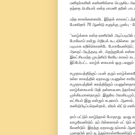
மனிதர்களின் எண்ணிக்கை பெருகிய அ
தந்தை பெரியார் என்ற மாமனி தரின் பாடங
மற்ற காலங்களைவிட இந்தக் காலகட்டத்தில
பேசுகிறார் 70 ஆண்டு களுக்கு முன்பு - 
‘‘வாழ்க்கை என்ற ஏணியின் அடிப்படியில
போவோம் என்று அறியக் கூடவில்லை. நாம
படியாக ஏறிக்கொண்டே போகவேண்டும்; அ
அதைப் பிடித்தவுடன், அதற்குமேல் என்
இலட்சியமற்ற முயற்சியி லேயே காலம் கடத
இப்பேர்பட்ட வாழ்க் கையால் ஒரு பலனும்
சமுதாயத்திற்குப் பயன் தரும் வாழ்க்கை
உள்ள காலத்தில் ஏதாவது பயனுள்ள காரிய
சமுதாயத்தின் சுகத்திற்கும் பயனுள்ள
வாழ்க்கையால் பிறர் நன்மையடைந்தார்கள
முக்கியமானதாகும். இதுவே அவசியமும்
லட்சியம் இது என்றும் கூறலாம். ஆனால்
கண்டுபிடிப்பதென்றால், விரல் விட்டு 
நாம் மட்டும் வாழ்ந்தால் போதாது. நமது
வாழவேண்டும். நம் பிள்ளைகள் மட் டும
வேண்டும். இதற்கு ஏதாவது நம்மால் ஆனம
முறையில் நாம் நடந்துகொள்ளவேண்டும் 