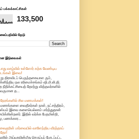
் பக்கக்காட்சிகள்
133,500
லைப்பதிவில் தேடு
மான இடுகைகள்
ொது வாழ்வில் உள்ளோர் கற்க வேண்டிய
ாடங்கள் இவை!
று திராவிடப் பெருந்தகையாள ரும்,
்னிந்திய நல உரிமைச்சங்கம் ஷி.மி.லி.தி.
ற நீதிக்கட்சியைத் தோற்று வித்தவர்களில்
வருமான த...
 நேரங்களில் சில மணமக்கள்!
ுமணங்களை வைதீகர்கள் நாள், நட்சத்திரம்,
்யம் இவை களையெல்லாம் பார்த்துதான்
்சயிக்கின்றனர். இதில் வர்க்க பேதமின்றி,
, பணக்கார...
லைஞரின் பார்வையில் வாளேந்திய வீரத்தாய்
தோ!
ூரில் அய்யாவின்மீது செருப்புப் போடப்பட்ட