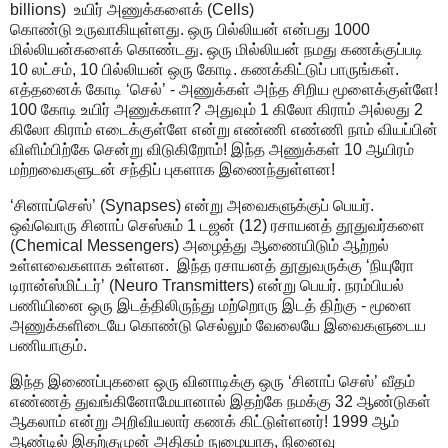
billions) உயிர் அணுக்களைக் (Cells)
கொண்டு உருவாகியுள்ளது. ஒரு பில்லியன் என்பது 1000
மில்லியன்களைக் கொண்டது. ஒரு மில்லியன் நமது கணக்குப்படி
10 லட்சம், 10 பில்லியன் ஒரு கோடி. கணக்கிட்டுப் பாருங்கள்.
எத்தனைக் கோடி ‘செல்’ - அணுக்கள் அந்த சிறிய மூளைக்குள்ளே!
100 கோடி உயிர் அணுக்களா? அதுவும் 1 கிலோ கிராம் அல்லது 2
கிலோ கிராம் எடைக்குள்ளே என்று எண்ணி எண்ணி நாம் வியப்பின்
விளிம்பிற்கே சென்று விடுகிறோம்! இந்த அணுக்கள் 10 ஆயிரம்
மற்றவைகளுடன் சந்திப் புகளாக இணைந்துள்ளன!
‘சினாப்செஸ்’ (Synapses) என்று அவைகளுக்குப் பெயர்.
ஒவ்வொரு சினாப் செஸ்சும் 1 டஜன் (12) ரசாயனத் தூதுவர்களை
(Chemical Messengers) அழைத்து ஆணையிடும் ஆற்றல்
உள்ளவைகளாக உள்ளன. இந்த ரசாயனத் தூதுவருக்கு ‘நியுரோ
டிரான்ஸ்மிட்டர்’ (Neuro Transmitters) என்று பெயர். நரம்பியல்
பணியினை ஒரு இடத்திலிருந்து மற்றொரு இடத் திற்கு - மூளை
அணுக்களிடையே கொண்டு செல்லும் வேலையே இவைகளுடைய
பணியாகும்.
இந்த இணைப்புகளை ஒரு வினாடிக்கு ஒரு ‘சினாப் செஸ்’ வீதம்
எண்ணத் துவங்கினோமேயானால் இதற்கே நமக்கு 32 ஆண்டுகள்
ஆகலாம் என்று அறிவியலார் கணக் கிட்டுள்ளனர்! 1999 ஆம்
ஆண்டில் இதற்குமுன் அதிகம் நுழையாத, நினைவு