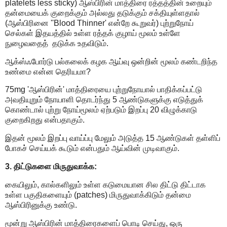
platelets less sticky) ஆஸ்பிரின் மாத்திரை ரத்தத்தின் உறையும்
தன்மையைக் குறைக்கும் அல்லது தடுக்கும் சக்தியுள்ளதால்
(ஆஸ்பிரினை ''Blood Thinner' என்றே கூறுவர்) புற்றுநோய்
செல்கள் இதயத்தில் உள்ள ரத்தக் குழாய் மூலம் உள்ளே
நுழைவதைத் தடுக்க உதவிடும்.
ஆக்ஸ்ஃபோர்டு பல்கலைக் கழக ஆய்வு ஒன்றின் மூலம் கண்டறிந்த
உண்மை என்ன தெரியமா?
75mg 'ஆஸ்பிரின்' மாத்திரையை புற்றுநோயால் பாதிக்கப்பட்டு
அவதியுறும் நோயாளி தொடர்ந்து 5 ஆண்டுகளுக்கு எடுத்துக்
கொண்டால் புற்று நோய்மூலம் ஏற்படும் இறப்பு 20 விழுக்காடு
குறைகிறது என்பதாகும்.
இதன் மூலம் இறப்பு வாய்ப்பு மேலும் அடுத்த 15 ஆண்டுகள் தள்ளிப்
போகச் செய்யக் கூடும் என்பதும் ஆய்வின் முடிவாகும்.
3. திட்டுகளை மிருதுவாக்க:
கையிலும், கால்களிலும் உள்ள கடுமையான சில திட்டு திட்டாக
உள்ள பகுதிகளையும் (patches) மிருதுவாக்கிடும் தன்மை
ஆஸ்பிரினுக்கு உண்டு.
மூன்று ஆஸ்பிரின் மாத்திரைகளைப் பொடி செய்து, ஒரு