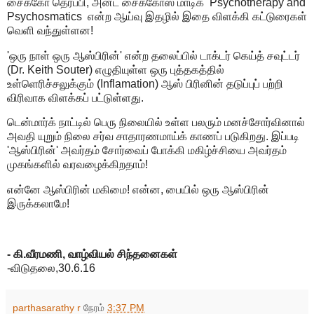
சைக்கோ தெரப்பி, அன்ட் சைக்கோஸ் மாடிக் Psychotherapy and
Psychosmatics என்ற ஆய்வு இதழில் இதை விளக்கி கட்டுரைகள்
வெளி வந்துள்ளன!
'ஒரு நாள் ஒரு ஆஸ்பிரின்' என்ற தலைப்பில் டாக்டர் கெய்த் சவுட்டர்
(Dr. Keith Souter) எழுதியுள்ள ஒரு புத்தகத்தில்
உள்ளெரிச்சலுக்கும் (Inflamation) ஆஸ் பிரினின் தடுப்புப் பற்றி
விரிவாக விளக்கப் பட்டுள்ளது.
டென்மார்க் நாட்டில் பெரு நிலையில் உள்ள பலரும் மனச்சோர்வினால்
அவதி யுறும் நிலை சர்வ சாதாரணமாய்க் காணப் படுகிறது. இப்படி
'ஆஸ்பிரின்' அவர்தம் சோர்வைப் போக்கி மகிழ்ச்சியை அவர்தம்
முகங்களில் வரவழைக்கிறதாம்!
என்னே ஆஸ்பிரின் மகிமை! என்ன, பையில் ஒரு ஆஸ்பிரின்
இருக்கலாமே!
- கி.வீரமணி, வாழ்வியல் சிந்தனைகள்
-விடுதலை,30.6.16
parthasarathy r
நேரம்
3:37 PM