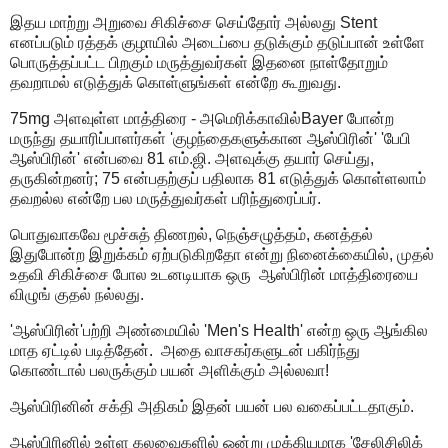
இதய மாற்று அறுவை சிகிச்சை செய்தோர் அல்லது Stent
எனப்படும் ரத்தக் குழாயில் அடைப்பை தடுக்கும் தடுப்பான் உள்ளே
பொருத்தப்பட்ட பிறகும் மருத்துவர்கள் இதனை நாள்தோறும்
தவறாமல் எடுத்துக் கொள்ளுங்கள் என்றே கூறுவது.
75mg அளவுள்ள மாத்திரை - அமெரிக்காவில்Bayer போன்ற
மருந்து தயாரிப்பாளர்கள் 'குழந்தைகளுக்கான ஆஸ்பிரின்' 'பேபி
ஆஸ்பிரின்' என்பவை 81 எம்.ஜி. அளவுக்கு தயார் செய்து,
தருகின்றனர்; 75 என்பதற்குப் பதிலாக 81 எடுத்துக் கொள்ளலாம்
தவறல்ல என்றே பல மருத்துவர்கள் பரிந்துரைப்பர்.
பொதுவாகவே மூச்சுத் திணறல், நெஞ்சழுத்தம், கனத்தல்
இதுபோன்ற இறுக்கம் ஏற்படுகிறதோ என்று நினைக்கையில், முதல்
உதவி சிகிச்சை போல உடனடியாக ஒரு ஆஸ்பிரின் மாத்திரையை
விழுங் குதல் நல்லது.
'ஆஸ்பிரின்'பற்றி அண்மையில் 'Men's Health' என்ற ஒரு ஆங்கில
மாத ஏட்டில் படித்தேன். அதை வாசகர்களுடன் பகிர்ந்து
கொண்டால் பலருக்கும் பயன் அளிக்கும் அல்லவா!
ஆஸ்பிரினின் சக்தி அதிகம் இதன் பயன் பல வகைப்பட்டதாகும்.
ஆஸ்பிரினில் உள்ள கலவைகளில் ஒன்று முக்கியமாக 'சேலிசிலிக்