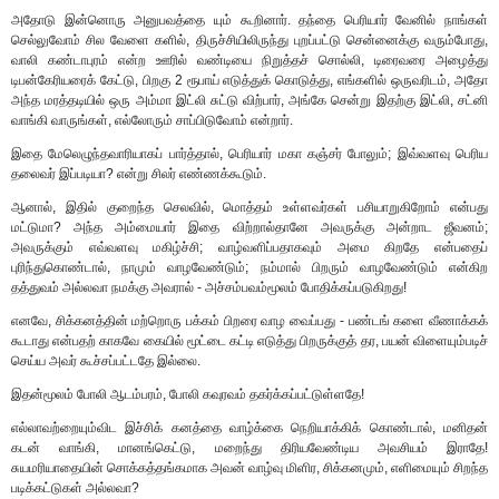
அதோடு இன்னொரு அனுபவத்தை யும் கூறினார். தந்தை பெரியார் வேனில் நாங்கள்
செல்லுவோம் சில வேளை களில், திருச்சியிலிருந்து புறப்பட்டு சென்னைக்கு வரும்போது,
வாலி கண்டாபுரம் என்ற ஊரில் வண்டியை நிறுத்தச் சொல்லி, டிரைவரை அழைத்து
டிபன்கேரியரைக் கேட்டு, பிறகு 2 ரூபாய் எடுத்துக் கொடுத்து, எங்களில் ஒருவரிடம், அதோ
அந்த மரத்தடியில் ஒரு அம்மா இட்லி சுட்டு விற்பார், அங்கே சென்று இதற்கு இட்லி, சட்னி
வாங்கி வாருங்கள், எல்லோரும் சாப்பிடுவோம் என்றார்.
இதை மேலெழுந்தவாரியாகப் பார்த்தால், பெரியார் மகா கஞ்சர் போலும்; இவ்வளவு பெரிய
தலைவர் இப்படியா? என்று சிலர் எண்ணக்கூடும்.
ஆனால், இதில் குறைந்த செலவில், மொத்தம் உள்ளவர்கள் பசியாறுகிறோம் என்பது
மட்டுமா? அந்த அம்மையார் இதை விற்றால்தானே அவருக்கு அன்றாட ஜீவனம்;
அவருக்கும் எவ்வளவு மகிழ்ச்சி; வாழ்வளிப்பதாகவும் அமை கிறதே என்பதைப்
புரிந்துகொண்டால், நாமும் வாழவேண்டும்; நம்மால் பிறரும் வாழவேண்டும் என்கிற
தத்துவம் அல்லவா நமக்கு அவரால் - அச்சம்பவம்மூலம் போதிக்கப்படுகிறது!
எனவே, சிக்கனத்தின் மற்றொரு பக்கம் பிறரை வாழ வைப்பது - பண்டங் களை வீணாக்கக்
கூடாது என்பதற் காகவே கையில் மூட்டை கட்டி எடுத்து பிறருக்குத் தர, பயன் விளையும்படிச்
செய்ய அவர் கூச்சப்பட்டதே இல்லை.
இதன்மூலம் போலி ஆடம்பரம், போலி கவுரவம் தகர்க்கப்பட்டுள்ளதே!
எல்லாவற்றையும்விட இச்சிக் கனத்தை வாழ்க்கை நெறியாக்கிக் கொண்டால், மனிதன்
கடன் வாங்கி, மானங்கெட்டு, மறைந்து திரியவேண்டிய அவசியம் இராதே!
சுயமரியாதையின் சொக்கத்தங்கமாக அவன் வாழ்வு மிளிர, சிக்கனமும், எளிமையும் சிறந்த
படிக்கட்டுகள் அல்லவா?