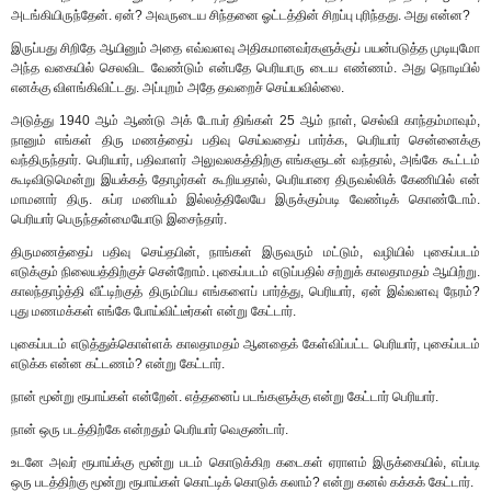
அடங்கியிருந்தேன். ஏன்? அவருடைய சிந்தனை ஓட்டத்தின் சிறப்பு புரிந்தது. அது என்ன?
இருப்பது சிறிதே ஆயினும் அதை எவ்வளவு அதிகமானவர்களுக்குப் பயன்படுத்த முடியுமோ
அந்த வகையில் செலவிட வேண்டும் என்பதே பெரியாரு டைய எண்ணம். அது நொடியில்
எனக்கு விளங்கிவிட்டது. அப்புறம் அதே தவறைச் செய்யவில்லை.
அடுத்து 1940 ஆம் ஆண்டு அக் டோபர் திங்கள் 25 ஆம் நாள், செல்வி காந்தம்மாவும்,
நானும் எங்கள் திரு மணத்தைப் பதிவு செய்வதைப் பார்க்க, பெரியார் சென்னைக்கு
வந்திருந்தார். பெரியார், பதிவாளர் அலுவலகத்திற்கு எங்களுடன் வந்தால், அங்கே கூட்டம்
கூடிவிடுமென்று இயக்கத் தோழர்கள் கூறியதால், பெரியாரை திருவல்லிக் கேணியில் என்
மாமனார் திரு. சுப்ர மணியம் இல்லத்திலேயே இருக்கும்படி வேண்டிக் கொண்டோம்.
பெரியார் பெருந்தன்மையோடு இசைந்தார்.
திருமணத்தைப் பதிவு செய்தபின், நாங்கள் இருவரும் மட்டும், வழியில் புகைப்படம்
எடுக்கும் நிலையத்திற்குச் சென்றோம். புகைப்படம் எடுப்பதில் சற்றுக் காலதாமதம் ஆயிற்று.
காலந்தாழ்த்தி வீட்டிற்குத் திரும்பிய எங்களைப் பார்த்து, பெரியார், ஏன் இவ்வளவு நேரம்?
புது மணமக்கள் எங்கே போய்விட்டீர்கள் என்று கேட்டார்.
புகைப்படம் எடுத்துக்கொள்ளக் காலதாமதம் ஆனதைக் கேள்விப்பட்ட பெரியார், புகைப்படம்
எடுக்க என்ன கட்டணம்? என்று கேட்டார்.
நான் மூன்று ரூபாய்கள் என்றேன். எத்தனைப் படங்களுக்கு என்று கேட்டார் பெரியார்.
நான் ஒரு படத்திற்கே என்றதும் பெரியார் வெகுண்டார்.
உடனே அவர் ரூபாய்க்கு மூன்று படம் கொடுக்கிற கடைகள் ஏராளம் இருக்கையில், எப்படி
ஒரு படத்திற்கு மூன்று ரூபாய்கள் கொட்டிக் கொடுக் கலாம்? என்று கனல் கக்கக் கேட்டார்.