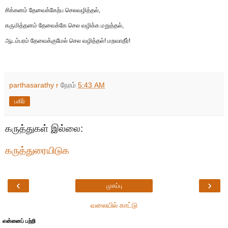
சிக்கனம் தேவைக்கேற்ப செலவழித்தல்,
கருமித்தனம் தேவைக்கே செல வழிக்க மறுத்தல்,
ஆடம்பரம் தேவைக்குமேல் செல வழித்தல்! மறவாதீர்!
parthasarathy r
நேரம்
5:43 AM
பகிர்
கருத்துகள் இல்லை:
கருத்துரையிடுக
‹
›
முகப்பு
வலையில் காட்டு
என்னைப் பற்றி