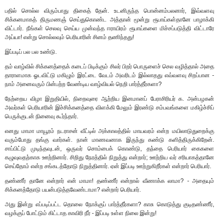
பதில் சொல்ல விரும்பாது திகைத் தேன். உடனிருந்த பொன்னம்பலனார், இவ்வளவு
சிக்கனமாகத் திருமணஞ் செய்துகொண்ட அத்தான் மூன்று ரூபாய்கள்தானே பாழாக்கி
விட்டார். நீங்கள் செலவு செய்ய முன்வந்த ஈராயிரம் ரூபாய்களை மிச்சப்படுத்தி விட்டாரே
அய்யா! என்று சொல்லவும் பெரியாரின் சினம் தணிந்தது!
இப்படிப் பல பல உண்டு.
தம் வாழ்வில் சிக்கனத்தைக் கடைப் பிடிக்கும் சிலர் பிறர் பொருளைச் செல வழித்தால் அதை
தாராளமாக ஓடவிட்டு மகிழும் இரட்டை வேடம் அவரிடம் இல்லாதது எவ்வளவு சிறப்பான -
நாம் அனைவரும் பின்பற்ற வேண்டிய வாழ்வியல் நெறி பார்த்தீர்களா?
நேற்றைய விழா இறுதியில், நிறைவுரை ஆற்றிய இனமானப் பேராசிரியர் க. அன்பழகன்
அவர்கள் பெரியாரின் இச்சிக்கனத்தை விளக்கி மேலும் இரண்டு சம்பவங்களை மகிழ்ச்சிப்
பெருக்குடன் நினைவு கூர்ந்தார்.
எனது மாமா மாயூரம் நடராசன் வீட்டில் அக்காலத்தில் மாயவரம் என்ற மயிலாடுதுறைக்கு
வரும்போது தங்கு வார்கள். நான் மாணவனாக இருந்து கண்டு களித்திருக்கிறேன்.
சாப்பிட்டு முடிந்தவுடன், ஒருவர் சொம்பைக் கொண்டு, தந்தை பெரியார் கைகளை
கழுவுவதற்காக ஊற்றினார். சிறிது நேரத்தில் நிறுத்து என்றார்; ஊற்றிய வர் சரியாகத்தானே
செய்தோம் என்ற சங்கடத்தோடு நிறுத்தினார். ஏன் இப்படி ஊற்றுகிறீர்கள் என்றார் பெரியார்.
தண்ணீர் தானே என்றார் என் மாமா! தண்ணீர் என்றால் வீணாக்க லாமா? - அதையும்
சிக்கனத்தோடு பயன்படுத்தவேண்டாமா? என்றார் பெரியார்.
அது இன்று எப்படிப்பட்ட தொலை நோக்குப் பார்த்தீர்களா? காசு கொடுத்து குடிதண்ணீர்,
வழக்குப் போட்டும் கிட்டாத காவிரி நீர் - இப்படி உள்ள நிலை இன்று!