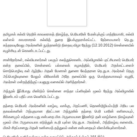
தமிழகக் கல்வி நெறிக் காவலராகத் திகழ்ந்த, பெரியாரின் பேரன்புக்குப் பாத்திரமாகி, கல்வி
வள்ளல் காமராசரால் கல்வித் துறை இயக்குநராக்கப்பட்ட நேர்மையாளர் நெ.து.
சுந்தரவடிவேலு அவர்களின் நூற்றாண்டு நிறைவு விழா நேற்று (12.10.2012) சென்னையில்
எழுச்சியுடன் கொண்டாடப்பட்டது.
சான்றோர்கள், கல்வியாளர்கள் பலரும் கலந்துகொண்ட அவ்விழாவில் புரட்சியாளர் பெரியார்
என்ற தலைப்பில், சென்னைப் பல்கலைக் கழகத்தில், பெரியார் அறக்கட்டளைச்
சொற்பொழிவு கள் ஆற்றிய அதன் மேனாள் துணை வேந்தரான நெ.து.சு. அவர்கள் பிறகு
அப்பொழிவுகளை மேலும் விரிவாக்கி அதே தலைப்பில் ஒரு பொத்தகமாகவும் எழுதி,
அவர்கள் மன்றத்திற்குப் பயனுறு வகையில் அளித்தார்கள்.
அந்நூல் இப்போது மீண்டும் சென்னை சாந்தா பப்ளிஷர்ஸ் மூலம் நேற்று அவ்விழாவில்
இரண்டாம் பதிப் பாக வெளியிடப்பட்டது.
தந்தை பெரியார் அவர்களின் வாழ்வு, வாக்கு, அறப்பணி, தொண்டூழியம்பற்றி அரிய பல
தகவல்களின் அற்புதமான திரட்டான அந்நூலில் தந்தை பெரி யாரின் எளிமையும்,
சிக்கனமும் எத்தகை யது என்பதை மிக அருமையான இரண்டு தன் வாழ்க்கை நிகழ்வுகள்
மூலம் மிக அருமையாக எடுத்துக் கூறி யுள்ள நெ.து.சு. அவர்கள், அந்நிகழ்வு களைவிட
மிகச் சிறப்பானது அதன் உண்மைத் தத்துவம் என்ன என்பதையும் விளக்கியுள்ளார்கள்.
பெரியாரின் தனித்தன்மை என்ற தலைப்பில், அந்நூல் (பக்கம் 191 இல்)