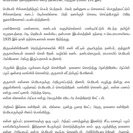
பெரியார் சிக்கனத்திற்குப் பெயர் பெற்றவர். அவர் தன்னுடைய செலவைப் பொறுத்தமட்டும்
சிக்கனத்தை கடைப் பிடிக்கவில்லை. பிறர் தனக்குச் செலவு செய்தபோதும் அதே
துலாக்கோலைப் பயன்படுத்தினார்.
மண்ணோடு மண்ணாக, கண்டவர் களுக்கெல்லாம் மண்டியிட்டுக் கிடந்த தமிழ்ச்
சமுதாயத்தை அடி தெரியக் கலக்கிய, தன்மான இயக்கத்தின் தந்தை ஈ.வெ.ராமசாமியை
1935 இல் நான் தற்செயலாகக் காண நேர்ந்தது.
திருவல்லிக்கேணி நெடுஞ்சாலையில் 403 எண் வீட்டில் குடியிருந்த நண்பர், குத்தூசி
குருசாமியைக் காணச் சென் றேன். வழியில் கண்ட நண்பரொருவர், ராமசாமிப் பெரியார்
அவ்வேளை அங்கு இருப்பதாகக் கூறினார்.
அருகில் இருந்த பழக்கடைக்குச் சென்றேன். நாலணா கொடுத்து ஆஸ்திரேலிய ஆப்பிள்
பழம் ஒன்றை வாங்கிக் கொண்டு, குருசாமி வீட்டுக்குப் போனேன்.
குருசாமி என்னை பெரியாருக்கு அறிமுகப்படுத் தினார். பெரியார் எழுந்து நின்று கை
குலுக்கினார். பழத்தைப் பெரியாரிடம் கொடுத்தேன். வாங்கிக் கொண்டதும், என்ன மணம்
என்று பாராட்டினார். அடுத்த நொடி,
என்ன விலைங்க அய்யா என்று அவருக்கே உரிய அடக்கத்தோடு கேட் டார்.
அதிகம் இல்லை என்றேன். விட வில்லை. மூன்று முறை கேட்ட பிறகு, நாலணா என்றேன்.
பெரியாருக்குச் சினம் பொங்கிற்று.
என்ன ஜம்பம்; நாலணாவுக்கு ஒரு பழம். அந்தப் பணத்துக்கு இரண்டு சீப்பு வாழைப் பழம்
வாங்கியிருக்கலாம். இத்தனை பேருக்கும் கொடுத்திருக்க லாம். ஒரு பழத்திற்கு நாலணா
என்ன அநியாயம் என்று பெரியார் கடிந்து கொண்டார். அதிர்ச்சியடைந்தேன்; ஆனால்,