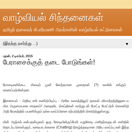
வாழ்வியல் சிந்தனைகள்
தமிழர் தலைவர் கி.வீரமணி அவர்களின் வாழ்வியல் கட்டுரைகள்
▼
புதன், 2 டிசம்பர், 2015
பேராசைக்குத் தடை போடுங்கள்!
மோசடிகளில்கூட மிகவும் முன் னேற்றமான முறைகள் (?) உலகில் எங்கும்
காணப்படுகின்றன.
இணையம் - அறிவு சார் கண்டுபிடிப்பு - அகில உலகத்திலும் தகவல் பரிமாற்றத்தினுடைய
மிக அருமையான சாதனம்! அதைவிட செய்திகள் காற்றுடன் போட்டி போட்டுக் கொண்டு
அதி வேகத்தில் பயணிக்கும் நல்ல வாய்ப்பினை ஏற்படுத்திக் கொடுத்துள்ளது.
மின் அஞ்சல் என்பதன்மூலம் ஒரு கோடியிலிருப்போர் மறுகோடி மனிதர்களுடன் எளிதில்
தொடர்பு கொள்ளும், உரையாடல்களை (Chatting) நிகழ்த்தவுமான அரிய வாய்ப்பு கள் இந்த