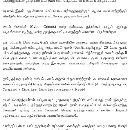
மின்னணுவியல் துறை யின் மகத்தான கண்டுபிடிப்புகளால் மிகவும் மலிந்துவிட்டன!
ஆனால் இதன் மறுபக்கமோ மிகப் பெரிய அச்சுறுத்தலுக்கும், ஆபாச வியாபாரத்திற்கும்
வித்திடும் கொடூரமான நிலையும்கூடவே வளர்ந்து வருகின்றன!
சைபர் கிரைம்ஸ் (Cyber Crimes) என்ற இவ்வகை குற்றங்கள் நாளும் புதுப்புது
வடிவங்களை எடுத்து, மனித குலத்தை வாட்டி வதைத்துக் கொண்டே யிருக்கின்றன!
ஒரு பட்டதாரி இளைஞன், பொறி யியல் கல்லூரியில் படித்தவர் என்று நினைவு, அவருக்கு
ஒரு மின்னஞ்சல் உங்களுக்கு இந்த வங்கி மூலம் (வெளிநாட்டிலிருந்து) 20 கோடி ரூபாய்
பரிசு விழுந்துள்ளது. அதை நீங்கள் பெற வேண்டுமானால், கீழ்க்காணும் கணக் குக்கு 5
லட்ச ரூபாய்களை உடனே அனுப்புங்கள் என்றவுடன் பல கோடி ரூபாய் வருவதை எண்ணி
கனவுலகத்தில் சஞ்சரித்த அந்த இளைஞன் எல்லையற்ற மகிழ்ச்சி அடைந்தான்; தன்
கையில் பணம் இல்லை.
தாய், தந்தை நண்பர் களிடம் பணம் சிறுகச் சிறுக சேர்த்தான். கடனாகவும் (ஏராளமான
வருவாய் வருவதால்) பெற்று அந்தக் கணக்கில் பணத்தைப் போட்டு மிகுந்த ஆவலுடன்,
கோடிகளை எதிர்பார்த்து எதிர்பார்த்து ஏமாந்ததுதான் மிச்சம்!
கடன் கொடுத்தவர்கள் வட்டியையும், முதலையும் திருப்பிக் கேட்டபோது தான் இவருக்கு
ஏற்பட்ட நெருக்கடி புரிந்தது! வசதியற்ற அவன், தான் ஏமாற்றப்பட்டோம் என்பதைப் புரிந்து
கொண்டு தூக்கு மாட்டிக் கொண்டு செத்து மடிந்துள்ளான் - என்னே பரிதாபம்!
படித்தவர்கள்கூட பகுத்தறிவைப் பயன்படுத்தவில்லையே!
உனக்குப் பசியா வரம் தருகிறேன் அம்மணி. எனக்குக் கொஞ்சம் பழைய சோறு போடு!