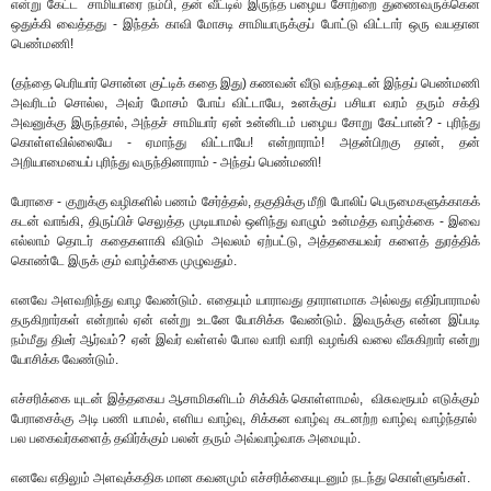
என்று கேட்ட சாமியாரை நம்பி, தன் வீட்டில் இருந்த பழைய சோற்றை துணைவருக்கென
ஒதுக்கி வைத்தது - இந்தக் காவி மோசடி சாமியாருக்குப் போட்டு விட்டார் ஒரு வயதான
பெண்மணி!
(தந்தை பெரியார் சொன்ன குட்டிக் கதை இது) கணவன் வீடு வந்தவுடன் இந்தப் பெண்மணி
அவரிடம் சொல்ல, அவர் மோசம் போய் விட்டாயே, உனக்குப் பசியா வரம் தரும் சக்தி
அவனுக்கு இருந்தால், அந்தச் சாமியார் ஏன் உன்னிடம் பழைய சோறு கேட்பான்? - புரிந்து
கொள்ளவில்லையே - ஏமாந்து விட்டாயே! என்றாராம்! அதன்பிறகு தான், தன்
அறியாமையைப் புரிந்து வருந்தினாராம் - அந்தப் பெண்மணி!
பேராசை - குறுக்கு வழிகளில் பணம் சேர்த்தல், தகுதிக்கு மீறி போலிப் பெருமைகளுக்காகக்
கடன் வாங்கி, திருப்பிச் செலுத்த முடியாமல் ஒளிந்து வாழும் உன்மத்த வாழ்க்கை - இவை
எல்லாம் தொடர் கதைகளாகி விடும் அவலம் ஏற்பட்டு, அத்தகையவர் களைத் துரத்திக்
கொண்டே இருக் கும் வாழ்க்கை முழுவதும்.
எனவே அளவறிந்து வாழ வேண்டும். எதையும் யாராவது தாராளமாக அல்லது எதிர்பாராமல்
தருகிறார்கள் என்றால் ஏன் என்று உடனே யோசிக்க வேண்டும். இவருக்கு என்ன இப்படி
நம்மீது திடீர் ஆர்வம்? ஏன் இவர் வள்ளல் போல வாரி வாரி வழங்கி வலை வீசுகிறார் என்று
யோசிக்க வேண்டும்.
எச்சரிக்கை யுடன் இத்தகைய ஆசாமிகளிடம் சிக்கிக் கொள்ளாமல், விசுவரூபம் எடுக்கும்
பேராசைக்கு அடி பணி யாமல், எளிய வாழ்வு, சிக்கன வாழ்வு கடனற்ற வாழ்வு வாழ்ந்தால்
பல பகைவர்களைத் தவிர்க்கும் பலன் தரும் அவ்வாழ்வாக அமையும்.
எனவே எதிலும் அளவுக்கதிக மான கவனமும் எச்சரிக்கையுடனும் நடந்து கொள்ளுங்கள்.