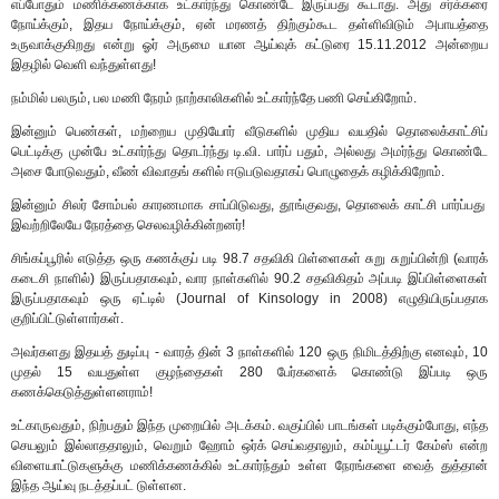
எப்போதும் மணிக்கணக்காக உட்கார்ந்து கொண்டே இருப்பது கூடாது. அது சர்க்கரை
நோய்க்கும், இதய நோய்க்கும், ஏன் மரணத் திற்கும்கூட தள்ளிவிடும் அபாயத்தை
உருவாக்குகிறது என்று ஓர் அருமை யான ஆய்வுக் கட்டுரை 15.11.2012 அன்றைய
இதழில் வெளி வந்துள்ளது!
நம்மில் பலரும், பல மணி நேரம் நாற்காலிகளில் உட்கார்ந்தே பணி செய்கிறோம்.
இன்னும் பெண்கள், மற்றைய முதியோர் வீடுகளில் முதிய வயதில் தொலைக்காட்சிப்
பெட்டிக்கு முன்பே உட்கார்ந்து தொடர்ந்து டி.வி. பார்ப் பதும், அல்லது அமர்ந்து கொண்டே
அசை போடுவதும், வீண் விவாதங் களில் ஈடுபடுவதாகப் பொழுதைக் கழிக்கிறோம்.
இன்னும் சிலர் சோம்பல் காரணமாக சாப்பிடுவது, தூங்குவது, தொலைக் காட்சி பார்ப்பது
இவற்றிலேயே நேரத்தை செலவழிக்கின்றனர்!
சிங்கப்பூரில் எடுத்த ஒரு கணக்குப் படி 98.7 சதவிகி பிள்ளைகள் சுறு சுறுப்பின்றி (வாரக்
கடைசி நாளில்) இருப்பதாகவும், வார நாள்களில் 90.2 சதவிகிதம் அப்படி இப்பிள்ளைகள்
இருப்பதாகவும் ஒரு ஏட்டில் (Journal of Kinsology in 2008) எழுதியிருப்பதாக
குறிப்பிட்டுள்ளார்கள்.
அவர்களது இதயத் துடிப்பு - வாரத் தின் 3 நாள்களில் 120 ஒரு நிமிடத்திற்கு எனவும், 10
முதல் 15 வயதுள்ள குழந்தைகள் 280 பேர்களைக் கொண்டு இப்படி ஒரு
கணக்கெடுத்துள்ளனராம்!
உட்காருவதும், நிற்பதும் இந்த முறையில் அடக்கம். வகுப்பில் பாடங்கள் படிக்கும்போது, எந்த
செயலும் இல்லாததாலும், வெறும் ஹோம் ஒர்க் செய்வதாலும், கம்ப்யூட்டர் கேம்ஸ் என்ற
விளையாட்டுகளுக்கு மணிக்கணக்கில் உட்கார்ந்தும் உள்ள நேரங்களை வைத் துத்தான்
இந்த ஆய்வு நடத்தப்பட் டுள்ளன.