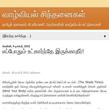
வாழ்வியல் சிந்தனைகள்
தமிழர் தலைவர் கி.வீரமணி அவர்களின் வாழ்வியல் கட்டுரைகள்
▼
வெள்ளி, 4 டிசம்பர், 2015
எப்போதும் உட்கார்ந்தே இருக்காதீர்!
திங்கள், 19 நவம்பர் 2012 ,விடுதலை
சிங்கப்பூரின் பிரபல ஆங்கில நாளேடான தி ஸ்ட்ரெய்ட்ஸ் டைம்ஸ் (The Straits Times)
வாரத்தில் ஒவ் வொரு வியாழக்கிழமையும் உங்கள் உடலைக் கவனித்துக் கொள் ளுங்கள்
(Mind Your Body) என்ற தலைப்பில் மிக அருமையான உடல் நல அறிவுரைகளை பிரபல
மருத்துவ வல்லுநர்களிடமிருந்து கட்டுரைகளை வாங்கி வெளியிடுகிறார்கள்!
வாசகர்களுக்கு மிகுந்த பயன் அளிக்கக் கூடியவையாக அவை அமைகின்றன.