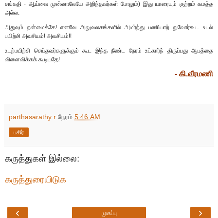
சங்கதி - ஆய்வை முன்னாலேயே அறிந்தவர்கள் போலும்) இது யாரையும் குற்றம் சுமத்த
அல்ல.
அதுவும் நன்மைக்கே! எனவே அலுவலகங்களில் அமர்ந்து பணியாற் றுவோர்கூட உடல்
பயிற்சி அவசியம்! அவசியம்!!
உடற்பயிற்சி செய்தவர்களுக்கும் கூட இந்த நீண்ட நேரம் உட்கார்ந் திருப்பது ஆபத்தை
விளைவிக்கக் கூடியதே!
- கி.வீரமணி
parthasarathy r
நேரம்
5:46 AM
பகிர்
கருத்துகள் இல்லை:
கருத்துரையிடுக
‹
›
முகப்பு