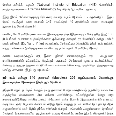
தேசிய கல்விக் கழகம் (National Institute of Education (NIE) பேராசிரியர்,
குழந்தைகளுக்கான Exercise Phisiology பேராசிரியர் ஆய்வு செய் துள்ளார்.
இந்த இளம் பிள்ளைகளுக்கு சர்க் கரை வியாதி வரும் அபாயம் 112 சதவிகிதம் - இதய
நோய் ஆபத்துக் கான அபாயம் 147 சதவிகிதம் 49 சதவிகிதம் மரண அபாயமும்
இணைந்து கொள்கிறதாம்!
எனவே, சில பேராசிரியர்கள் மாணவ இளைஞர்களுக்கு (இருபாலரும் சேர்ந் ததே இது) 150
நிமிடங்கள் சுமாரான உடற்பயிற்சிகளை ஒவ்வொரு வாரமும் தர வேண்டும் என்று டாக்டர்
யான் ஹீஃபன் (Dr. Yang Yifan) கூறுகிறார். மேற்காட்டிய அமைப்பில் இவர் உடற் பயிற்சி,
மற்றும் விளையாட்டு விஞ்ஞானக் கல்விக் குழுவின் உதவிப் பேராசிரியர் ஆவார்!
எனவே பெரியவர்களும் சரி, இளை ஞர்கள், மாணவர்களும் சரி - வெறுமனே
மணிக்கணக்கில் உட்கார்ந்தே இருக்கும் படியாகச் செய்யாமல் ஓரளவு உடற்பயிற்சிகள்
அல்லது நடந்து, நடந்து பல விட்டுப் போன பணிகளைச் செய்வது, முதல் தொடர்ந்து ஏதாவது
செய்து கொண்டே இருப்பது அவசியம்!
நம் உடல் என்பது 640 தசைகள் (Muscles) 206 எலும்புகளைக் கொண்டது.
இவைகளுக்கு அசைவுகள் இருப்பதும் அவசியம்.
நிற்கும்போதும், நடக்கும் போதும் நமது தசைகள் போதிய சக்தியைத் தருகின்ற வகை யில்
அதற்குரிய தேவையான சில வற்றை அளிக்கிறது. உட்கார்ந்துள்ள போது அது
குறைந்துவிடுகிறது என்கிற டாக்டர் ஸ்லோகன் என்ற நிபுணர் அலுவலகங்களில் உள்ளவர்
களும்கூட ஒரே அடியாக அமராமல் சிறிது நேரம் எழுந்து நடமாடலாமே! (நம் நாட்டு அரசு
அலுவலர்களில் பலர் இதில் தீர்க்க தரிசிகள் போலும்; ஏனெனில் பெரும்பாலான நேரங்கள்
அவர்கள் இருக்கைகளில் இருக்காமல் நடந்து கொண்டே தானே இருக் கிறார்கள்! இந்த