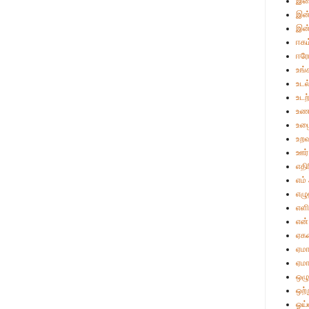
இள
இன்
இன்
ஈகம
ஈர
உங்
உடல
உட
உண
உழை
உறவ
ஊர்
எதி
எம்
எழு
எள
என்
ஏக
ஏமா
ஏமா
ஒழு
ஒற்
ஓய்