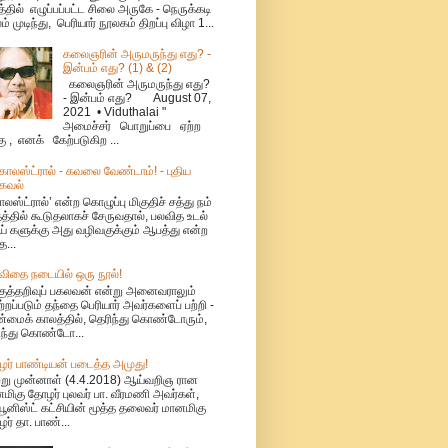
்தில் எழுப்பப்பட்ட சிலை அருகே - நெருக்கடி
ம் முடிந்து, பெரியார் நூலகம் திறப்பு விழா 1...
கலைஞரின் அருமருந்து எது? -
இன்பம் எது? (1) & (2)
கலைஞரின் அருமருந்து எது?
- இன்பம் எது? August 07,
2021 • Viduthalai "
அமைச்சர் பொறுப்பை ஏற்ற
கு , எனக் கேற்படுகிற ...
ொலஸ்ட்ரால் - கவலை வேண்டாம்! - புதிய
கவல்
லஸ்ட்ரால்’ என்ற கொழுப்பு மிகுதிச் சத்து நம்
தத்தில் கூடுதலாகச் சேருவதால், பலவித உடல்
் களுக்கு அது வழிவகுக்கும் ஆபத்து என்ற
த...
விதை நடையில் ஒரு நூல்!
குத்தறிவுப் பகலவன் என்று அனைவராலும்
்றப்படும் தந்தை பெரியார் அவர்களைப் பற்றி -
மைக் காலத்தில், தெரிந்து கொண்டோரும்,
ந்து கொண்டோ...
ர் பாண்டியன் படைத்த அமுது!
்று முன்னாள் (4.4.2018) ஆய்வறிஞ ரான
மிகு தோழர் புலவர் பா. வீரமணி அவர்கள்,
யூனிஸ்ட் கட்சியின் மூத்த தலைவர் மானமிகு
ர் தா. பாண்...