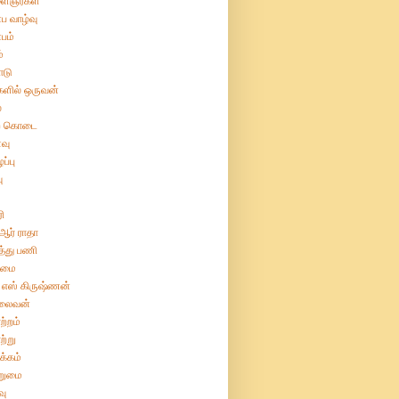
ைஞர்கள்
ப வாழ்வு
பம்
்
ோடு
களில் ஒருவன்
்
ற் கொடை
வு
ப்பு
ு
ரி
 ஆர் ராதா
த்து பணி
ிமை
 எஸ் கிருஷ்ணன்
லைவன்
ற்றம்
ற்று
க்கம்
றுமை
வு