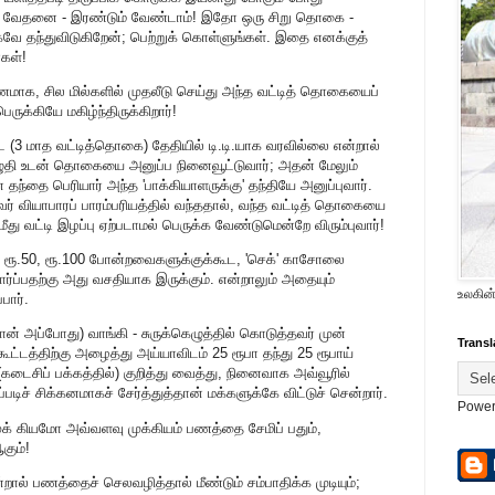
் மன வேதனை - இரண்டும் வேண்டாம்! இதோ ஒரு சிறு தொகை -
 தந்துவிடுகிறேன்; பெற்றுக் கொள்ளுங்கள். இதை எனக்குத்
்கள்!
ாக, சில மில்களில் முதலீடு செய்து அந்த வட்டித் தொகையைப்
ெருக்கியே மகிழ்ந்திருக்கிறார்!
பிட்ட (3 மாத வட்டித்தொகை) தேதியில் டி.டி.யாக வரவில்லை என்றால்
 எழுதி உடன் தொகையை அனுப்ப நினைவூட்டுவார்; அதன் மேலும்
ந்தை பெரியார் அந்த 'பாக்கியாளருக்கு' தந்தியே அனுப்புவார்.
அவர் வியாபாரப் பாரம்பரியத்தில் வந்ததால், வந்த வட்டித் தொகையை
து வட்டி இழப்பு ஏற்படாமல் பெருக்க வேண்டுமென்றே விரும்புவார்!
ை ரூ.50, ரூ.100 போன்றவைகளுக்குக்கூட, 'செக்' காசோலை
ர்ப்பதற்கு அது வசதியாக இருக்கும். என்றாலும் அதையும்
உலகின்
பார்.
ன் அப்போது) வாங்கி - சுருக்கெழுத்தில் கொடுத்தவர் முன்
Transl
கூட்டத்திற்கு அழைத்து அய்யாவிடம் 25 ரூபா தந்து 25 ரூபாய்
(கடைசிப் பக்கத்தில்) குறித்து வைத்து, நினைவாக அவ்வூரில்
்படிச் சிக்கனமாகச் சேர்த்துத்தான் மக்களுக்கே விட்டுச் சென்றார்.
Power
் கியமோ அவ்வளவு முக்கியம் பணத்தை சேமிப் பதும்,
கும்!
றால் பணத்தைச் செலவழித்தால் மீண்டும் சம்பாதிக்க முடியும்;