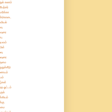
துல் கலாம்
பேத்கர்
ரிக்கா
க்கொடை
வியல்
வு
வுரை
பு
ுபவம்
பிள்
வு
்வுரை
ுமை
துக்கீடு
ையம்
யம்
்கள்
்த ஓட்டம்
குல்
்கியம்
்கு
மை