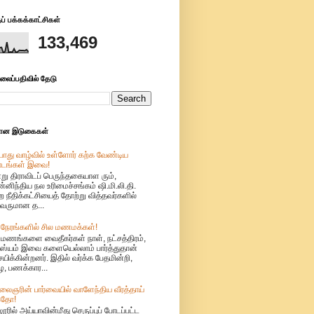
் பக்கக்காட்சிகள்
133,469
லைப்பதிவில் தேடு
மான இடுகைகள்
ொது வாழ்வில் உள்ளோர் கற்க வேண்டிய
ாடங்கள் இவை!
று திராவிடப் பெருந்தகையாள ரும்,
்னிந்திய நல உரிமைச்சங்கம் ஷி.மி.லி.தி.
ற நீதிக்கட்சியைத் தோற்று வித்தவர்களில்
வருமான த...
 நேரங்களில் சில மணமக்கள்!
ுமணங்களை வைதீகர்கள் நாள், நட்சத்திரம்,
்யம் இவை களையெல்லாம் பார்த்துதான்
்சயிக்கின்றனர். இதில் வர்க்க பேதமின்றி,
, பணக்கார...
லைஞரின் பார்வையில் வாளேந்திய வீரத்தாய்
தோ!
ூரில் அய்யாவின்மீது செருப்புப் போடப்பட்ட