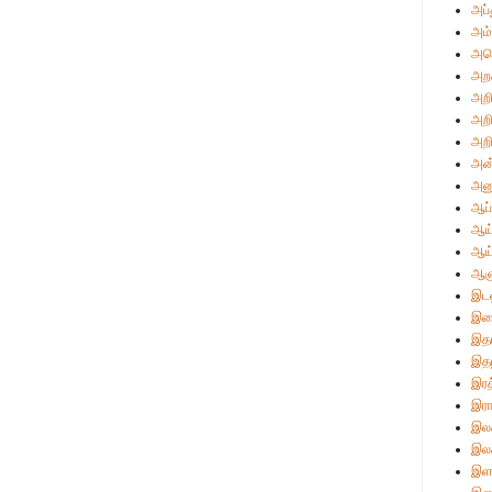
அப்
அம்
அமெ
அற
அறி
அறி
அறி
அன்
அன
ஆப்
ஆய்
ஆய
ஆள
இடஒ
இண
இத
இதழ
இரத
இரா
இலக
இலக
இள