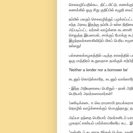
செலவழிப்பதில்கூட திட்டமிட்டு, கணக்கு
கணக்கில் ஒரு சிறு குறிப்பில் எழுதி வைப
நம்மில் பலரும் செலவழித்துப் பழக்கப்ப
எந்த அளவு இதற்கு நம்மிடம் உள்ள நிதிய
அப்படிப்பட்ட வர்கள் வாழ்க்கை கடனாளி
செலுத்த இயலாமல், சாக்குப் போக்கு க
இழந்தவர்களாகிவிடும் மிகப் பெரிய சமூக
உள்ளது!
பல்கலைக்கழகத்தில் படித்த காலத்தில் 
ஒரு பாத்திரம் கூறுவதாக நமக்குக் கற்பித்
'Neither a lender nor a borrower be'
கடனும் கொடுக்காதே, கடனும் வாங்காத
- இந்த அறிவுரையை பெரிதும் - நான் அற
பெரியார் அவர்களாவார்கள்!
'மண்டிக்கடை ஈ.வெ.ராமசாமி நாயக்கராக
தொழில் வாழ்க்கைக்குப் பொருந்தாது; தனி
அய்யா தந்தை பெரியார் அவர்களிடம் யார
முகதாட்சண்யம் பார்க்காமலேயே கூட. இப்
"என்னிடம் கடனாக நீங்கள் பெற்று, உறுத