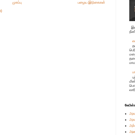
முகப்பு
பழைய இடுகைகள்
m)
இச
நீண
எ
த
பெர
மற
தலை
மாம
ப
ப
மீண
பொர
வார
லேபிள்
அக
அக
அச்
அண