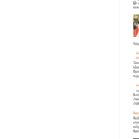
இடத
கால
பிற
க
த
‘கொ
ரத்
நோய
கரு
க
ப
போற
அண்
அறி
தோழ
நேற
மான
கம்
தோழ