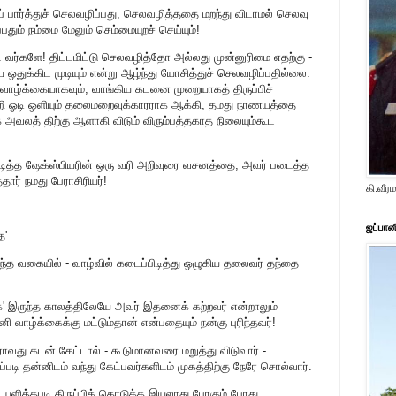
ப் பார்த்துச் செலவழிப்பது, செலவழித்ததை மறந்து விடாமல் செலவு
்பதும் நம்மை மேலும் செம்மையுறச் செய்யும்!
ட்ட வர்களே! திட்டமிட்டு செலவழித்தோ அல்லது முன்னுரிமை எதற்கு -
ை ஒதுக்கிட முடியும் என்று ஆழ்ந்து யோசித்துச் செலவழிப்பதில்லை.
 வாழ்க்கையாகவும், வாங்கிய கடனை முறையாகத் திருப்பிச்
ூறி ஓடி ஒளியும் தலைமறைவுக்காரராக ஆக்கி, தமது நாணயத்தை
 அவலத் திற்கு ஆளாகி விடும் விரும்பத்தகாத நிலையும்கூட
படித்த ஷேக்ஸ்பியரின் ஒரு வரி அறிவுரை வசனத்தை, அவர் படைத்த
தார் நமது பேராசிரியர்!
கி.வீ
ஜப்பான
ே'
ிந்த வகையில் - வாழ்வில் கடைப்பிடித்து ஒழுகிய தலைவர் தந்தை
' இருந்த காலத்திலேயே அவர் இதனைக் கற்றவர் என்றாலும்
 வாழ்க்கைக்கு மட்டும்தான் என்பதையும் நன்கு புரிந்தவர்!
ாவது கடன் கேட்டால் - கூடுமானவரை மறுத்து விடுவார் -
படி தன்னிடம் வந்து கேட்பவர்களிடம் முகத்திற்கு நேரே சொல்வார்.
ி யளித்தபடி திருப்பிக் கொடுக்க இயலாது போகும் போது