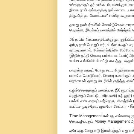
உங்களுக்கும் தர்மசங்கடம்; எனக்கும
இதை நான் தங்களுக்கு நன்கொடை யாகவே
திருப்பித் தர வேண்டாம்" என்றே கூறுவார
தனது நண்பர்களின் வேண்டுகோள் காரணம
பெருக்கி, இயக்கப் பணத்தில் சேர்த்துப் ப
அந்த மில் நிர்வாகத்திடமிருந்து, குறிப்
ஓரிரு நாள் பொறுப்பார்; உடனே கடிதம்
தாமதமானால், சிக்கனத்திற்கே பேர்போன த
(இதில் தந்தி செலவு பார்க்க மாட்டார்) 
உடனே வங்கியில் போட்டு வைத்து, அதன்மீ
பலருக்கு உதவும் போது கூட, சிறுதொக
யாகவே கொடுப்பார். செலவு கணக்குப் பா
மறக்காமல் தனது டைரியில் குறித்து வைப்
வழிச்செலவுக்குப் பணத்தை (50 ரூபாய்தா
எழுத்தைப் போட்டு - வீ(ரமணி) க(டலூர்) 
பாக்கி என்பதையும் மற்றொரு பக்கத்தில் 
கூட்டம் முடித்தோ, முன்போ கேட்பார் - இப
Time Management என்பது எவ்வளவு முக
செலவழிப்பதும் Money Management ஆ
ஒரே ஒரு வேறுபாடு இரண்டிற்கும் எது என்