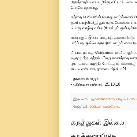
நேரத்தைச் செலவழித்து விட்டால் செல வழி
பெறவே முடியாது!
தந்தை பெரியாரின் பொது வாழ்க்கையிலி
தனி வாழ்விலிருந்தும் கற்க வேண்டிய ப
பொது வாழ்வு என்ற இரண்டும் ஒன்றுக்
என்றாலும் இப்படி எதையும் கணக்கிட்ட
பார்ப்பது ஒவ்வொருவரின் வாழ்க் கையிலு
அய்யா தந்தை பெரியாரின் 'டைரிக் குறிப்
ஆதாரமற்ற குற்றம் - "வரு மானத்தை மறை
புகார்களை எழுதிப் போட்டதன் விளைவு
எப்படி என்பதை நாளை பார்ப்போம்!
- நாளையும் வரும்
- விடுதலை நாளேடு, 25.10.18
இடுகையிட்டது
parthasarathy r
நேரம்
12:35
லேபிள்கள்:
பெரியார்
,
வரவு-செலவு
கருத்துகள் இல்லை:
கருத்துரையிடுக