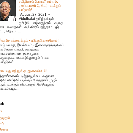
தமிழிசைப் போராளி எம்.எம்.
தண்டபாணி தேசிகர் - என்றும்
வாழ்பவர்!
August 27, 2021 •
Viduthalai தமிழ்நாட்டில்
தமிழில் பாடுவதற்கும் , அதை
ை மேதைகள் அங்கீகரிப்பதற்குமே ஓர்
்ட , நெடிய ...
ல்லாமே எல்லார்க்கும் - புரிந்துகொள்வோம்!
மிழ் மொழி, இலக்கியம் - இவைகளுக்கு மிகப்
ிய தொண்டாற்றி, மறைந்தும்
ையாதவர்களாக, தலைமுறை
முறைகளாக வாழ்ந்துவரும் ‘சாவா
னிதர்கள்’ -...
ாடையது ஏறினும் ஏடது கைவிடேல்!
ுத்தகங்களைப் படித்தாலும்கூட அதனை
்டும் மீண்டும் படிக்கும் போதுதான் முழுப்
ுள் நமக்குக் கிடைக்கும். மேலெழுந்த
ியாகப் படித...
கள்
ம்
ரமுதலி
சம்
்ணா