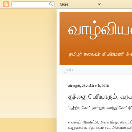
வாழ்விய
தமிழர் தலைவர் கி.வீரமணி அவ
முகப்பு
வியாழன், 25 அக்டோபர், 2018
தந்தை பெரியாரும், வரவ
'ஆற்றில் கொட்டினாலும் அளந்து கொட்ட
எதையும் அளவிட்டு, அளவறிந்து, திட்டமி
வருந்தத்தகாததாகவும் கூட அமையக்கூடு