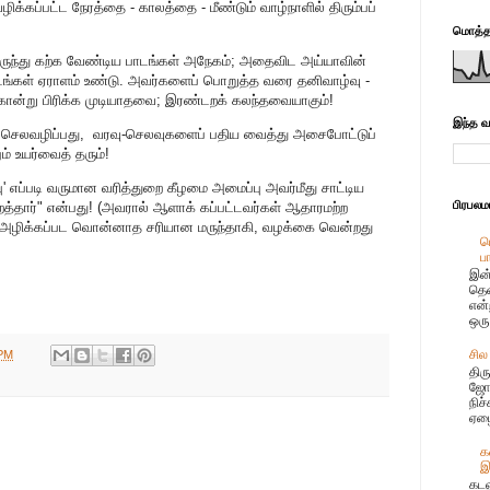
க்கப்பட்ட நேரத்தை - காலத்தை - மீண்டும் வாழ்நாளில் திரும்பப்
மொத்தப
ருந்து கற்க வேண்டிய பாடங்கள் அநேகம்; அதைவிட அய்யாவின்
ாடங்கள் ஏராளம் உண்டு. அவர்களைப் பொறுத்த வரை தனிவாழ்வு -
கொன்று பிரிக்க முடியாதவை; இரண்டறக் கலந்தவையாகும்!
இந்த வ
ுச் செலவழிப்பது, வரவு-செலவுகளைப் பதிய வைத்து அசைபோட்டுப்
ம் உயர்வைத் தரும்!
பு' எப்படி வருமான வரித்துறை கீழமை அமைப்பு அவர்மீது சாட்டிய
பிரபல
த்தார்" என்பது! (அவரால் ஆளாக் கப்பட்டவர்கள் ஆதாரமற்ற
) அழிக்கப்பட வொன்னாத சரியான மருந்தாகி, வழக்கை வென்றது
ப
ப
இன்
தென
என்
ஒரு
சில
 PM
திர
ஜோஸ
நிச
ஏழை
க
இ
கடல