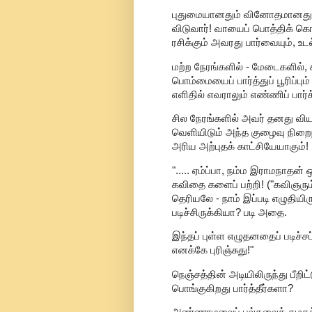
புதுமையானதும் வினோதமானதுமா
விடுவார்! வாயைப் பொத்திக்
ரசிக்கும் அவரது பார்வையும், 
மற்ற நேரங்களில் - மேடைகளில், கர
பொம்மையைப் பார்த்துப் பூரிப்பு
எளிதில் எவராலும் எண்ணிப் பார்
சில நேரங்களில் அவர் தனது வியப்
வெளியிடும் அந்த குழைவு நிறைந
அரிய அற்புதக் காட்சியேயாகும்!
"..... ஏம்ப்பா, நம்ம இராமநாதன் 
கவிதை களைப் பற்றி! ("கவிஞரும
தெரியலே - நாம் இப்படி எழுதியிர
படிச்சிருக்கியா? படி அதை.
இந்தப் புள்ள எழுதனதைப் படிச்ச
எனக்கே புரிஞ்சுது!"
நெஞ்சத்தின் அடியிலிருந்து பீறிட
பொங்குகிறது பார்த்தீர்களா?