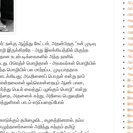
அப்
அம்
அமெ
அற
அறி
அறி
அறி
ர்: நன்கு ஆழ்ந்து கேட்டார். அதன்பிறகு "உன் முடிவு
அன்
ழி இருக்கிறதே - அது இலக்கியத்தில் மிகுந்த
அன
ாதான உடன்படிக்கைகளில் அந்த நாளில்
ஆப்
ஆய்
பட்டது. பிரெஞ்ச் மொழிதான் - அவரவர்கள் மொழியில்
ஆய
ந்த மொழியில் பல மாற்றப்பட முடியாததாக
ஆள
ளடக்கியது; அஃறிணைப் பொருள் என்று நாம்
இடஒ
 போன்றவைகள் ஒவ்வொன்றையும் ஆண் பாலா,
இண
ர்த்து பெயர் வைத்துப் புழங்கும் மொழி" என்று
இத
த்தை, அதனைக் கற்று, அறிவை பெறுவதின்
இதழ
துளிகள் பாடம் எடுப்பதைப்போல்
இரத
இரா
இலக
 கொடுக்கும் தமிழைவிட, கழகத்தினரால், நம்ம
இலக
எழுத்தாளர்களால் அறிந்து கற்கும் தமிழ்
இள