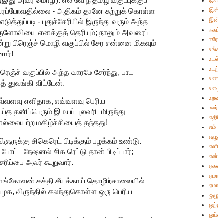
இது அவர் மொழி). எனவே நீ தமிழ் வகுப்புக்குப்
இள
ரப்போவதில்லை - அதிகம் தானே கற்றுக் கொள்ள
இன்
இன்
எடுத்துப்படி - புதுச்சேரியில் இருந்து வரும் அந்த
ஈகம
 குளோவியை எனக்குத் தெரியும்; நானும் அவரைப்
ஈர
ன்று பிரெஞ்ச் மொழி வகுப்பில் சேர என்னை மிகவும்
உங்
ார்!
உடல
உட
ிரெஞ்ச் வகுப்பில் அந்த வாரமே சேர்ந்து, பாட
உண
த் துவங்கி விட்டேன்.
உழை
உறவ
ு எவ்வளவு எளிதாக, எவ்வளவு பெரிய
ஊர்
ெய்த தனிப்பெரும் இமயப் புலவரிடமிருந்து
எதி
ல்லையற்ற மகிழ்ச்சியைத் தந்தது!
எம்
எழு
விஞருக்கு சிகெரெட் பிடிக்கும் பழக்கம் உண்டு.
எள
போட்ட நேஷனல் சிக ரெட்டு தான் பிடிப்பார்;
என்
்சரிப்பை அவர் கூறுவார்.
ஏக
ஏமா
இளங்கோவன் சக்தி சீயக்காய் தொழிற்சாலையில்
ஏமா
பழக, விருந்தில் கலந்துகொள்ள ஒரு பெரிய
ஒழு
ஒற்
ஓய்