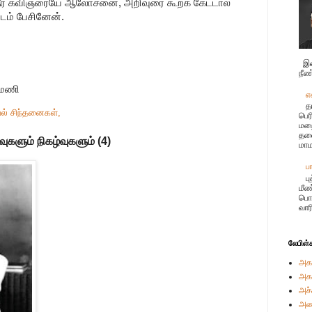
பம் தீர கவிஞரையே ஆலோசனை, அறிவுரை கூறக் கேட்டால்
ிடம் பேசினேன்.
இச
நீண
ரமணி
எ
த
ல் சிந்தனைகள்,
பெர
மற
தலை
வுகளும் நிகழ்வுகளும் (4)
மாம
ப
ப
மீண
பொர
வார
லேபிள்
அக
அக
அச்
அண