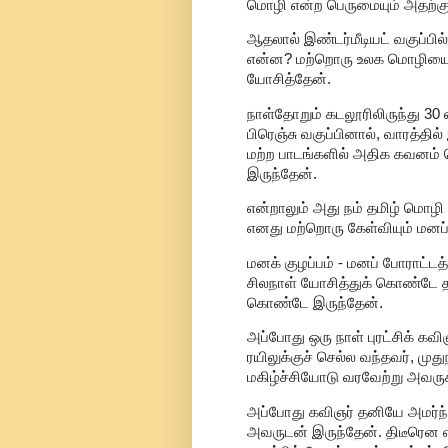
மொழி என்ற பெருமையும் அதற்கு
ஆதலால் இண்டர்மீடியட் வகுப்பில் 
என்ன? மற்றொரு உலக மொழியை நாம்
யோசித்தேன்.
நாள்தோறும் கடலூரிலிருந்து 30
பிரெஞ்சு வகுப்பினால், வாரத்தில
மற்ற பாடங்களில் அதிக கவனம் 
இருந்தேன்.
என்றாலும் அது நம் தமிழ் மொழ
எனது மற்றொரு கேள்வியும் மனப்
மனக் குழப்பம் - மனப் போராட்டத்த
சிலநாள் யோசித்துக் கொண்டே தமி
கொண்டே இருந்தேன்.
அப்போது ஒரு நாள் புரட்சிக் கவிஞ
ரயிலுக்குச் செல்ல வந்தவர், முத
மகிழ்ச்சியோடு வரவேற்று அவரு
அப்போது கவிஞர் தனியே அமர்ந்
அவருடன் இருந்தேன். திடீரென 