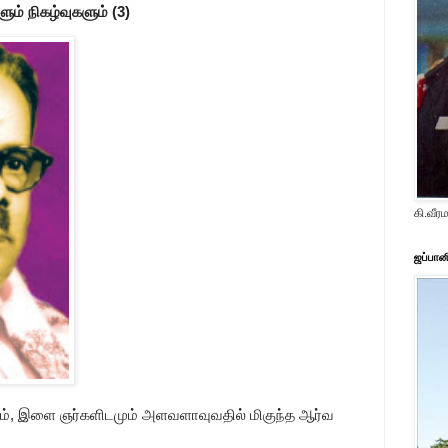
ளும் நிகழ்வுகளும் (3)
கி.வீ
ஜப்பான
மும், இளை ஞர்களிடமும் அளவளாவுவதில் மிகுந்த ஆர்வ