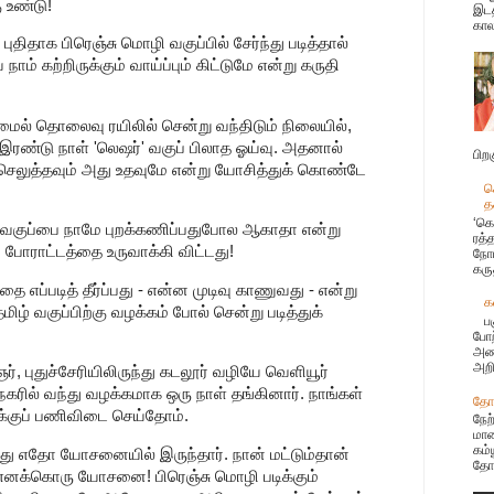
 உண்டு!
இடத
கால
புதிதாக பிரெஞ்சு மொழி வகுப்பில் சேர்ந்து படித்தால்
 கற்றிருக்கும் வாய்ப்பும் கிட்டுமே என்று கருதி
 மைல் தொலைவு ரயிலில் சென்று வந்திடும் நிலையில்,
் இரண்டு நாள் 'லெஷர்' வகுப் பிலாத ஓய்வு. அதனால்
பிற
செலுத்தவும் அது உதவுமே என்று யோசித்துக் கொண்டே
க
த
‘கொ
ி வகுப்பை நாமே புறக்கணிப்பதுபோல ஆகாதா என்று
ரத்
 போராட்டத்தை உருவாக்கி விட்டது!
நோய
கரு
ை எப்படித் தீர்ப்பது - என்ன முடிவு காணுவது - என்று
க
ழ் வகுப்பிற்கு வழக்கம் போல் சென்று படித்துக்
ப
போற
அண்
அறி
ர், புதுச்சேரியிலிருந்து கடலூர் வழியே வெளியூர்
ுநகரில் வந்து வழக்கமாக ஒரு நாள் தங்கினார். நாங்கள்
தோழ
க்குப் பணிவிடை செய்தோம்.
நேற
மான
கம்
து எதோ யோசனையில் இருந்தார். நான் மட்டும்தான்
தோழ
எனக்கொரு யோசனை! பிரெஞ்சு மொழி படிக்கும்