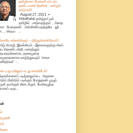
தமிழிசைப் போராளி எம்.எம்.
தண்டபாணி தேசிகர் - என்றும்
வாழ்பவர்!
August 27, 2021 •
Viduthalai தமிழ்நாட்டில்
தமிழில் பாடுவதற்கும் , அதை
ை மேதைகள் அங்கீகரிப்பதற்குமே ஓர்
்ட , நெடிய ...
ல்லாமே எல்லார்க்கும் - புரிந்துகொள்வோம்!
மிழ் மொழி, இலக்கியம் - இவைகளுக்கு மிகப்
ிய தொண்டாற்றி, மறைந்தும்
ையாதவர்களாக, தலைமுறை
முறைகளாக வாழ்ந்துவரும் ‘சாவா
னிதர்கள்’ -...
ாடையது ஏறினும் ஏடது கைவிடேல்!
ுத்தகங்களைப் படித்தாலும்கூட அதனை
்டும் மீண்டும் படிக்கும் போதுதான் முழுப்
ுள் நமக்குக் கிடைக்கும். மேலெழுந்த
ியாகப் படித...
கள்
ம்
ரமுதலி
சம்
்ணா