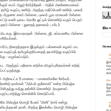
ின் மாணவனாக அப்போதே இண்டர்மீடியட் வகுப்பில்
ுக்குச் சமம் அது) சேர்ந்தேன் - அதில் அண்ணாமலைப்
மொத்தப
 தமிழ் வகுப்பு உண்டு. அதற்கு மதிப்பெண் உண்டு. புலவர்
 அருணா சலம் பிள்ளை, புலவர் பூவ ராகவன் பிள்ளை
ு மாட்டு வண் டியை அவரே ஓட்டிக் கொண்டு வரும் பெரும்
ந்தரம் பிள்ளை - துறைத் தலைவர் டாக்டர்
இந்த வ
.பெ.கரு. இராமநாதன் பிள்ளை, ஜி. சுப்ரமணிய பிள்ளை
ிரியர்கள்.
பிரபல
 ஈர்ப்பு நிறைந்ததாக இருக்கும். பல்கலைக் கழகப் பாட
வகுப்புத் தமிழுக்குரியதைத் தயாரித்து வகுப்பில்
ப
கு - வழங்கப்படும்.
ப
இன்
ட அதற்குப் பதிலாக எடுக்க விரும்புகிறவர்கள் எடுத்
தென
என்
பட்டிருந்தது.
ஒரு
்கள் அதிகபட்ச 5 மாணவ - மாணவிகளே சேர்வர்.
சில
 இரண்டு நாள்கள் "அபெல் குளோவி" என்ற பிரெஞ்சு
திர
ஜோஸ
ேரியிலிருந்து வந்து தங்கிக் கொண்டு (வருகைப்
நிச
குப்பு எடுத்து சொல்லிக் கொடுப்பார்.
ஏழை
்கே பிரெஞ்சு மொழி பேசும் "மிஸி" (சார் என்று
க
இ
 வியந்தவன் நான். சிறந்த இலக்கிய மொழி பிரெஞ்சு
கடல