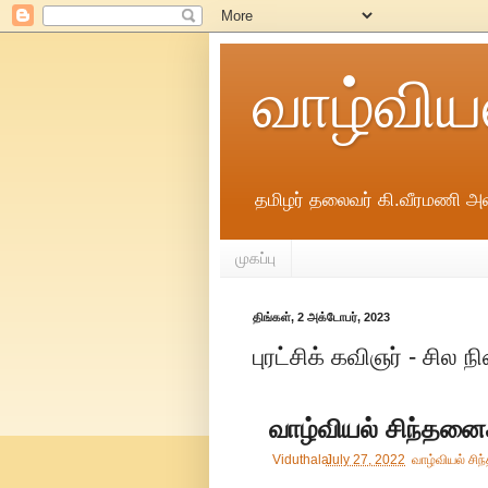
வாழ்விய
தமிழர் தலைவர் கி.வீரமணி அவ
முகப்பு
திங்கள், 2 அக்டோபர், 2023
புரட்சிக் கவிஞர் - சில 
வாழ்வியல் சிந்தனை
Viduthalai
July 27, 2022
வாழ்வியல் சி