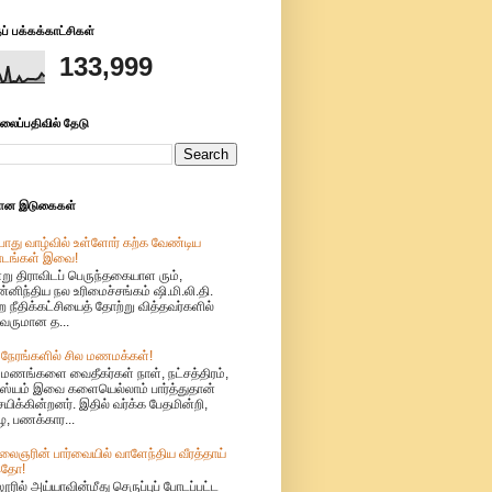
் பக்கக்காட்சிகள்
133,999
லைப்பதிவில் தேடு
மான இடுகைகள்
ொது வாழ்வில் உள்ளோர் கற்க வேண்டிய
ாடங்கள் இவை!
று திராவிடப் பெருந்தகையாள ரும்,
்னிந்திய நல உரிமைச்சங்கம் ஷி.மி.லி.தி.
ற நீதிக்கட்சியைத் தோற்று வித்தவர்களில்
வருமான த...
 நேரங்களில் சில மணமக்கள்!
ுமணங்களை வைதீகர்கள் நாள், நட்சத்திரம்,
்யம் இவை களையெல்லாம் பார்த்துதான்
்சயிக்கின்றனர். இதில் வர்க்க பேதமின்றி,
, பணக்கார...
லைஞரின் பார்வையில் வாளேந்திய வீரத்தாய்
தோ!
ூரில் அய்யாவின்மீது செருப்புப் போடப்பட்ட