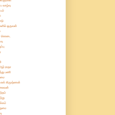
ைஞர்கள்
ப வாழ்வு
பம்
்
ோடு
களில் ஒருவன்
்
ற் கொடை
வு
ப்பு
ு
ரி
 ஆர் ராதா
த்து பணி
ிமை
 எஸ் கிருஷ்ணன்
லைவன்
ற்றம்
ற்று
க்கம்
றுமை
வு