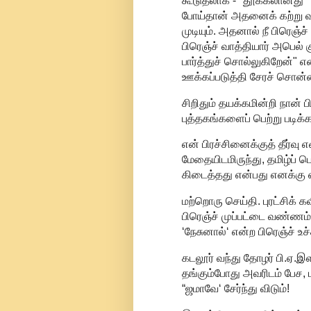
கூடுதலாக - "தூக்கலானது" (
போய்தான் அதனைக் கற்று வ
முடியும். அதனால் நீ பிரெஞ்ச் 
பிரெஞ்ச் வாத்தியார் அபெல்
பார்த்துச் சொல்லுகிறேன்" எ
ஊக்கப்படுத்தி சேரச் சொன்ன
சிறிதும் தயக்கமின்றி நான் ப
புத்தகங்களைப் பெற்று படிக்க
என் பிரச்சினைக்குத் தீர்வ
மேதையிடமிருந்து, தமிழ்ப் ப
கிடைத்தது என்பது எனக்கு எ
மற்றொரு செய்தி. புரட்சிக் க
பிரெஞ்ச் முப்பட்டை வண்ணம் 
‘நேசுனால்‘ என்ற பிரெஞ்ச் உச
கடலூர் வந்து தோழர் பி.ஏ.
தங்கும்போது அவரிடம் பேச, 
“ஜமாவே‘ சேர்ந்து விடும்!