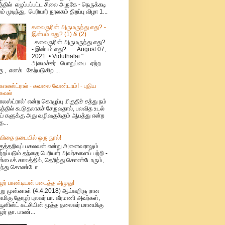
்தில் எழுப்பப்பட்ட சிலை அருகே - நெருக்கடி
ம் முடிந்து, பெரியார் நூலகம் திறப்பு விழா 1...
கலைஞரின் அருமருந்து எது? -
இன்பம் எது? (1) & (2)
கலைஞரின் அருமருந்து எது?
- இன்பம் எது? August 07,
2021 • Viduthalai "
அமைச்சர் பொறுப்பை ஏற்ற
கு , எனக் கேற்படுகிற ...
ொலஸ்ட்ரால் - கவலை வேண்டாம்! - புதிய
கவல்
லஸ்ட்ரால்’ என்ற கொழுப்பு மிகுதிச் சத்து நம்
தத்தில் கூடுதலாகச் சேருவதால், பலவித உடல்
் களுக்கு அது வழிவகுக்கும் ஆபத்து என்ற
த...
விதை நடையில் ஒரு நூல்!
குத்தறிவுப் பகலவன் என்று அனைவராலும்
்றப்படும் தந்தை பெரியார் அவர்களைப் பற்றி -
மைக் காலத்தில், தெரிந்து கொண்டோரும்,
ந்து கொண்டோ...
ர் பாண்டியன் படைத்த அமுது!
்று முன்னாள் (4.4.2018) ஆய்வறிஞ ரான
மிகு தோழர் புலவர் பா. வீரமணி அவர்கள்,
யூனிஸ்ட் கட்சியின் மூத்த தலைவர் மானமிகு
ர் தா. பாண்...