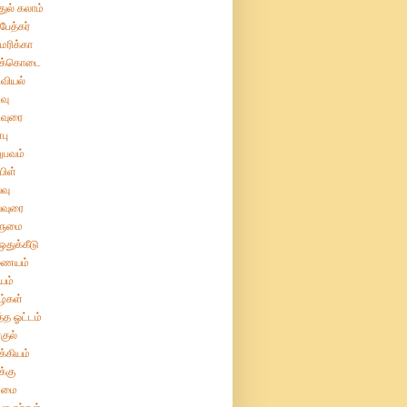
துல் கலாம்
பேத்கர்
ரிக்கா
க்கொடை
வியல்
வு
வுரை
பு
ுபவம்
பிள்
வு
்வுரை
ுமை
துக்கீடு
ையம்
யம்
்கள்
்த ஓட்டம்
குல்
்கியம்
்கு
மை