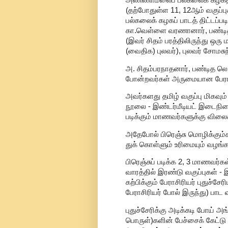
அண்ணாமலைப் பல்கலைக் கழகத்த
(தற்போதுள்ள 11, 12ஆம் வகுப்ப
பல்கலைக் கழகப் பாடத் திட்டப்படி
கா.வெள்ளை வரணானார், பண்டித
(இவர் சிதம் பரத்திலிருந்து ஒர
(வைதிக) புலவர்), புலவர் சோமசு
அ. சிதம்பரநாதனார், பண்டித லெ
போன்றவர்கள் அருமையான பேராச
அவர்களது தமிழ் வகுப்பு மிகவும்
நூலை - இண்டர்மீடியட் இடைநிலை 
படிக்கும் மாணவர்களுக்கு விலைக்
அதேபோல் பிரெஞ்சு மொழிக்கும்கூ
துக் கொள்ளும் உரிமையும் வழங்கப்
பிரெஞ்சுப் படிக்க 2, 3 மாணவர
வாரத்தில் இரண்டு வகுப்புகள் -
கற்பிக்கும் பேராசிரியர் புதுச்ச
பேராசிரியர் போல் இருந்து) பாட வ
புதுச்சேரிக்கு அடிக்கடி போய் அங
பொருள்)களின் பேச்சைக் கேட்டு