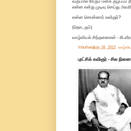
வகுப்பில் சேரும் மனக் குழப்
என்ன என்று முடிவு செய்து அவர
என்ன சொன்னார் கவிஞர்?
(தொடரும்)
வாழ்வியல் சிந்தனைகள் - கி.வீ
Viduthalai
July 28, 2022
வாழ்விய
புரட்சிக் கவிஞர் - சில நினை